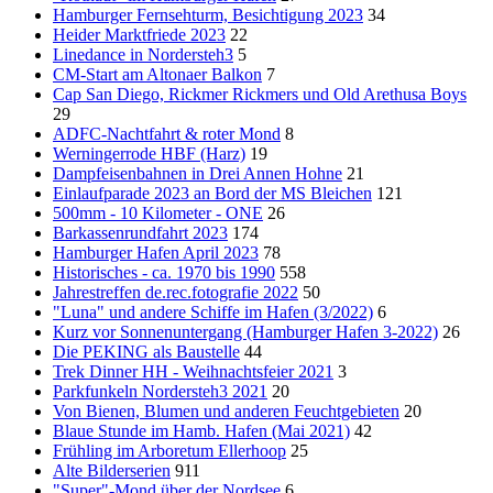
Hamburger Fernsehturm, Besichtigung 2023
34
Heider Marktfriede 2023
22
Linedance in Nordersteh3
5
CM-Start am Altonaer Balkon
7
Cap San Diego, Rickmer Rickmers und Old Arethusa Boys
29
ADFC-Nachtfahrt & roter Mond
8
Werningerrode HBF (Harz)
19
Dampfeisenbahnen in Drei Annen Hohne
21
Einlaufparade 2023 an Bord der MS Bleichen
121
500mm - 10 Kilometer - ONE
26
Barkassenrundfahrt 2023
174
Hamburger Hafen April 2023
78
Historisches - ca. 1970 bis 1990
558
Jahrestreffen de.rec.fotografie 2022
50
"Luna" und andere Schiffe im Hafen (3/2022)
6
Kurz vor Sonnenuntergang (Hamburger Hafen 3-2022)
26
Die PEKING als Baustelle
44
Trek Dinner HH - Weihnachtsfeier 2021
3
Parkfunkeln Nordersteh3 2021
20
Von Bienen, Blumen und anderen Feuchtgebieten
20
Blaue Stunde im Hamb. Hafen (Mai 2021)
42
Frühling im Arboretum Ellerhoop
25
Alte Bilderserien
911
"Super"-Mond über der Nordsee
6