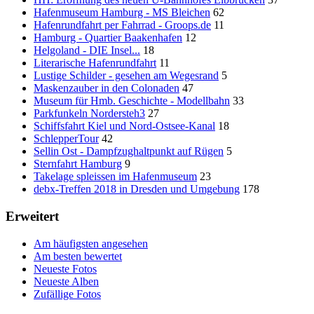
Hafenmuseum Hamburg - MS Bleichen
62
Hafenrundfahrt per Fahrrad - Groops.de
11
Hamburg - Quartier Baakenhafen
12
Helgoland - DIE Insel...
18
Literarische Hafenrundfahrt
11
Lustige Schilder - gesehen am Wegesrand
5
Maskenzauber in den Colonaden
47
Museum für Hmb. Geschichte - Modellbahn
33
Parkfunkeln Nordersteh3
27
Schiffsfahrt Kiel und Nord-Ostsee-Kanal
18
SchlepperTour
42
Sellin Ost - Dampfzughaltpunkt auf Rügen
5
Sternfahrt Hamburg
9
Takelage spleissen im Hafenmuseum
23
debx-Treffen 2018 in Dresden und Umgebung
178
Erweitert
Am häufigsten angesehen
Am besten bewertet
Neueste Fotos
Neueste Alben
Zufällige Fotos