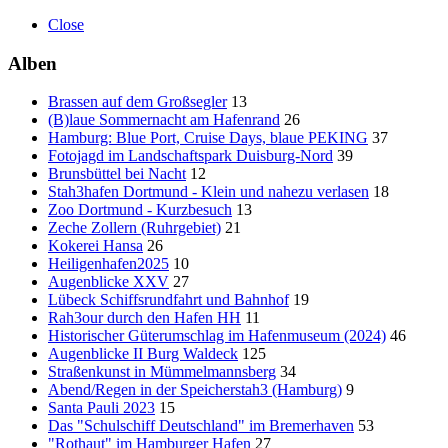
Close
Alben
Brassen auf dem Großsegler
13
(B)laue Sommernacht am Hafenrand
26
Hamburg: Blue Port, Cruise Days, blaue PEKING
37
Fotojagd im Landschaftspark Duisburg-Nord
39
Brunsbüttel bei Nacht
12
Stah3hafen Dortmund - Klein und nahezu verlasen
18
Zoo Dortmund - Kurzbesuch
13
Zeche Zollern (Ruhrgebiet)
21
Kokerei Hansa
26
Heiligenhafen2025
10
Augenblicke XXV
27
Lübeck Schiffsrundfahrt und Bahnhof
19
Rah3our durch den Hafen HH
11
Historischer Güterumschlag im Hafenmuseum (2024)
46
Augenblicke II Burg Waldeck
125
Straßenkunst in Mümmelmannsberg
34
Abend/Regen in der Speicherstah3 (Hamburg)
9
Santa Pauli 2023
15
Das "Schulschiff Deutschland" im Bremerhaven
53
"Rothaut" im Hamburger Hafen
27