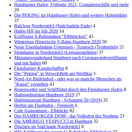
Hamburger Hafen, Frühjahr 2021, Containerschiffe und mehr
29
Die PEKING im Hamburger Hafen und weitere Hafenbilder
37
Rah3our Nordersteh3 (Stah3radeln Ende)
4
Hafen HH im Juli 2020
14
Eröffnung S-Bahnstation "Elbbrücken"
45
Wintertour Historische S-Bahn Hamburg 2020
50
Neue Eisenbahnlinie Ueternsen - Tornesch (Testbetrieb)
21
Steinhanse in Nordersteh3 (Legoausstellung)
37
Miniaturwunderland Hamburg nach Coronawiedereröffnung
und mit Italien
60
Flensburger Kunstschaffen
8
Die "Peking" in Wewelsfleth am Werftkai
3
Nord-Art Büdelsdorf - oder was so manche Menschen als
"Kunst" verstehen
43
Regenwetter und Schifffahrt durch den Flensburger Hafen
8
Hafengeburtstag Hamburg 2019
27
Hafenmuseum Hamburg - Schuppen 50 (2019)
35
Herbst am Flughafen - Fernweh
6
Cafe Augustinum - Elbblicke
82
Der HAMBURGER DOM - das Volksfest des Nordens
23
Die AMERIGO VESPUCCI in Hamburg
32
Drachen im Stah3park Nordersteh3
8
HH: Eröffnung des neuen U-Bahnhofes Elbbrücken
37