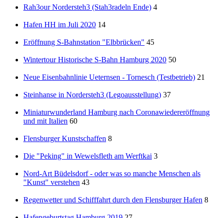
Rah3our Nordersteh3 (Stah3radeln Ende)
4
Hafen HH im Juli 2020
14
Eröffnung S-Bahnstation "Elbbrücken"
45
Wintertour Historische S-Bahn Hamburg 2020
50
Neue Eisenbahnlinie Ueternsen - Tornesch (Testbetrieb)
21
Steinhanse in Nordersteh3 (Legoausstellung)
37
Miniaturwunderland Hamburg nach Coronawiedereröffnung
und mit Italien
60
Flensburger Kunstschaffen
8
Die "Peking" in Wewelsfleth am Werftkai
3
Nord-Art Büdelsdorf - oder was so manche Menschen als
"Kunst" verstehen
43
Regenwetter und Schifffahrt durch den Flensburger Hafen
8
Hafengeburtstag Hamburg 2019
27