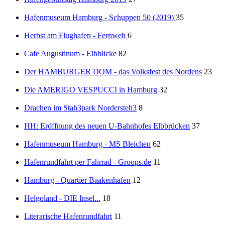
Hafenmuseum Hamburg - Schuppen 50 (2019)
35
Herbst am Flughafen - Fernweh
6
Cafe Augustinum - Elbblicke
82
Der HAMBURGER DOM - das Volksfest des Nordens
23
Die AMERIGO VESPUCCI in Hamburg
32
Drachen im Stah3park Nordersteh3
8
HH: Eröffnung des neuen U-Bahnhofes Elbbrücken
37
Hafenmuseum Hamburg - MS Bleichen
62
Hafenrundfahrt per Fahrrad - Groops.de
11
Hamburg - Quartier Baakenhafen
12
Helgoland - DIE Insel...
18
Literarische Hafenrundfahrt
11