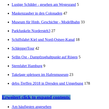
Lustige Schilder - gesehen am Wegesrand
5
Maskenzauber in den Colonaden
47
Museum für Hmb. Geschichte - Modellbahn
33
Parkfunkeln Nordersteh3
27
Schiffsfahrt Kiel und Nord-Ostsee-Kanal
18
SchlepperTour
42
Sellin Ost - Dampfzughaltpunkt auf Rügen
5
Sternfahrt Hamburg
9
Takelage spleissen im Hafenmuseum
23
debx-Treffen 2018 in Dresden und Umgebung
178
Erweitert
click to expand contents
Am häufigsten angesehen