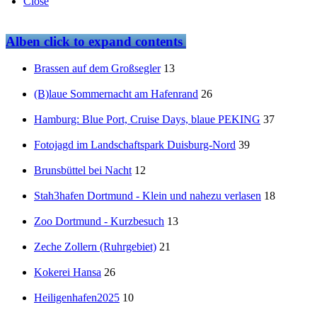
Close
Alben
click to expand contents
Brassen auf dem Großsegler
13
(B)laue Sommernacht am Hafenrand
26
Hamburg: Blue Port, Cruise Days, blaue PEKING
37
Fotojagd im Landschaftspark Duisburg-Nord
39
Brunsbüttel bei Nacht
12
Stah3hafen Dortmund - Klein und nahezu verlasen
18
Zoo Dortmund - Kurzbesuch
13
Zeche Zollern (Ruhrgebiet)
21
Kokerei Hansa
26
Heiligenhafen2025
10