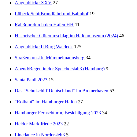
Augenblicke XXV
27
Lübeck Schiffsrundfahrt und Bahnhof
19
Rah3our durch den Hafen HH
11
Historischer Güterumschlag im Hafenmuseum (2024)
46
Augenblicke II Burg Waldeck
125
Straßenkunst in Mümmelmannsberg
34
Abend/Regen in der Speicherstah3 (Hamburg)
9
Santa Pauli 2023
15
Das "Schulschiff Deutschland" im Bremerhaven
53
"Rothaut" im Hamburger Hafen
27
Hamburger Fernsehturm, Besichtigung 2023
34
Heider Marktfriede 2023
22
Linedance in Nordersteh3
5