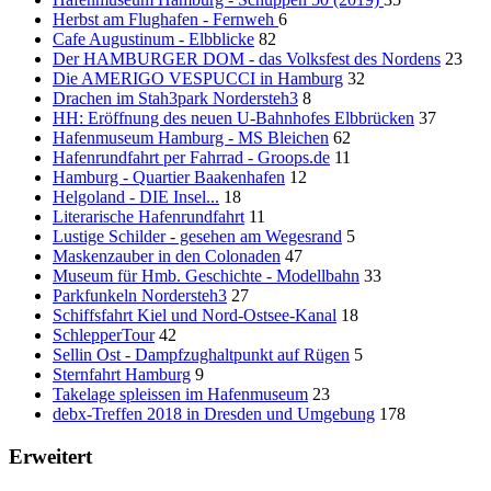
Herbst am Flughafen - Fernweh
6
Cafe Augustinum - Elbblicke
82
Der HAMBURGER DOM - das Volksfest des Nordens
23
Die AMERIGO VESPUCCI in Hamburg
32
Drachen im Stah3park Nordersteh3
8
HH: Eröffnung des neuen U-Bahnhofes Elbbrücken
37
Hafenmuseum Hamburg - MS Bleichen
62
Hafenrundfahrt per Fahrrad - Groops.de
11
Hamburg - Quartier Baakenhafen
12
Helgoland - DIE Insel...
18
Literarische Hafenrundfahrt
11
Lustige Schilder - gesehen am Wegesrand
5
Maskenzauber in den Colonaden
47
Museum für Hmb. Geschichte - Modellbahn
33
Parkfunkeln Nordersteh3
27
Schiffsfahrt Kiel und Nord-Ostsee-Kanal
18
SchlepperTour
42
Sellin Ost - Dampfzughaltpunkt auf Rügen
5
Sternfahrt Hamburg
9
Takelage spleissen im Hafenmuseum
23
debx-Treffen 2018 in Dresden und Umgebung
178
Erweitert