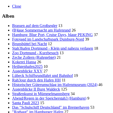
Close
Alben
Brassen auf dem Großsegler
13
(B)laue Sommernacht am Hafenrand
26
Hamburg: Blue Port, Cruise Days, blaue PEKING
37
Fotojagd im Landschaftspark Duisburg-Nord
39
Brunsbüttel bei Nacht
12
Stah3hafen Dortmund - Klein und nahezu verlasen
18
Zoo Dortmund - Kurzbesuch
13
Zeche Zollern (Ruhrgebiet)
21
Kokerei Hansa
26
Heiligenhafen2025
10
Augenblicke XXV
27
Lübeck Schiffsrundfahrt und Bahnhof
19
Rah3our durch den Hafen HH
11
Historischer Güterumschlag im Hafenmuseum (2024)
46
Augenblicke II Burg Waldeck
125
Straßenkunst in Mümmelmannsberg
34
Abend/Regen in der Speicherstah3 (Hamburg)
9
Santa Pauli 2023
15
Das "Schulschiff Deutschland" im Bremerhaven
53
"Rothaut" im Hamburger Hafen
27