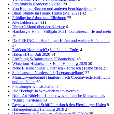
Parkfunkeln Nordersteh3 2021
20
Von Bienen, Blumen und anderen Feuchtgebieten
20
Blaue Stunde im Hamb. Hafen (Mai 2021)
42
Frühling im Arboretum Ellerhoop
25
Alte Bilderserien
911
"Super"-Mond über der Nordsee
6
Hamburger Hafen, Frühjahr 2021, Containerschiffe und mehr
29
Die PEKING im Hamburger Hafen und weitere Hafenbilder
37
Rah3our Nordersteh3 (Stah3radeln Ende)
4
Hafen HH im Juli 2020
14
Eröffnung S-Bahnstation "Elbbrücken"
45
Wintertour Historische S-Bahn Hamburg 2020
50
Neue Eisenbahnlinie Ueternsen - Tornesch (Testbetrieb)
21
Steinhanse in Nordersteh3 (Legoausstellung)
37
Miniaturwunderland Hamburg nach Coronawiedereröffnung
und mit Italien
60
Flensburger Kunstschaffen
8
Die "Peking" in Wewelsfleth am Werftkai
3
Nord-Art Büdelsdorf - oder was so manche Menschen als
"Kunst" verstehen
43
Regenwetter und Schifffahrt durch den Flensburger Hafen
8
Hafengeburtstag Hamburg 2019
27
Hafenmuseum Hamburg - Schuppen 50 (2019)
35