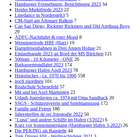
Hamburger Fernsehturm, Besichtigung 2023
34
Heider Marktfriede 2023
22
Linedance in Nordersteh3
5
CM-Start am Altonaer Balkon
7
Cap San Diego, Rickmer Rickmers und Old Arethusa Boys
29
ADFC-Nachtfahrt & roter Mond
8
Werningerrode HBF (Harz)
19
Dampfeisenbahnen in Drei Annen Hohne
21
Einlaufparade 2023 an Bord der MS Bleichen
121
500mm - 10 Kilometer - ONE
26
Barkassenrundfahrt 2023
174
Hamburger Hafen April 2023
78
Historisches - ca. 1970 bis 1990
558
noch zuordnen
101
Realschule Schenefeld
57
Mit und bei Axel Martinsteg
22
Urlaub Jugoslavien ca. 1974 mit Oma Sandhack
20
SSGS - Schützenverein und Spielmannszug
172
Familie und Feiern
180
Jahrestreffen de.rec.fotografie 2022
50
"Luna" und andere Schiffe im Hafen (3/2022)
6
Kurz vor Sonnenuntergang (Hamburger Hafen 3-2022)
26
Die PEKING als Baustelle
44
Trek Dinner HH - Weihnachtsfeier 2021
3