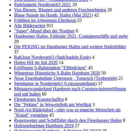
Parkfunkeln Nordersteh3 2021
20
Von Bienen, Blumen und anderen Feuchtgebieten
20
Blaue Stunde im Hamb. Hafen (Mai 2021)
42
Frühling im Arboretum Ellerhoop
25
Alte Bilderserien
911
"Super"-Mond über der Nordsee
6
Hamburger Hafen, Frühjahr 2021, Containerschiffe und mehr
29
Die PEKING im Hamburger Hafen und weitere Hafenbilder
37
Rah3our Nordersteh3 (Stah3radeln Ende)
4
Hafen HH im Juli 2020
14
Eröffnung S-Bahnstation "Elbbrücken"
45
Wintertour Historische S-Bahn Hamburg 2020
50
Neue Eisenbahnlinie Ueternsen - Tornesch (Testbetrieb)
21
Steinhanse in Nordersteh3 (Legoausstellung)
37
Miniaturwunderland Hamburg nach Coronawiedereröffnung
und mit Italien
60
Flensburger Kunstschaffen
8
Die "Peking" in Wewelsfleth am Werftkai
3
Nord-Art Büdelsdorf - oder was so manche Menschen als
"Kunst" verstehen
43
Regenwetter und Schifffahrt durch den Flensburger Hafen
8
Hafengeburtstag Hamburg 2019
27
Hafenmuseum Hamburg - Schuppen 50 (2019)
35