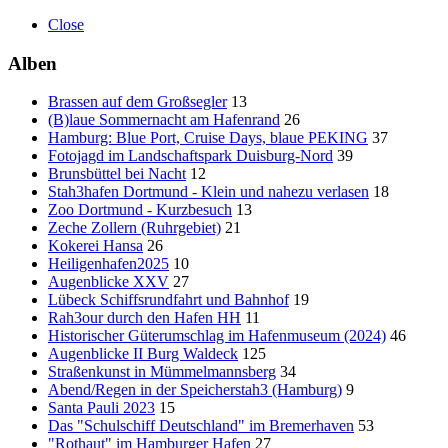
Close
Alben
Brassen auf dem Großsegler
13
(B)laue Sommernacht am Hafenrand
26
Hamburg: Blue Port, Cruise Days, blaue PEKING
37
Fotojagd im Landschaftspark Duisburg-Nord
39
Brunsbüttel bei Nacht
12
Stah3hafen Dortmund - Klein und nahezu verlasen
18
Zoo Dortmund - Kurzbesuch
13
Zeche Zollern (Ruhrgebiet)
21
Kokerei Hansa
26
Heiligenhafen2025
10
Augenblicke XXV
27
Lübeck Schiffsrundfahrt und Bahnhof
19
Rah3our durch den Hafen HH
11
Historischer Güterumschlag im Hafenmuseum (2024)
46
Augenblicke II Burg Waldeck
125
Straßenkunst in Mümmelmannsberg
34
Abend/Regen in der Speicherstah3 (Hamburg)
9
Santa Pauli 2023
15
Das "Schulschiff Deutschland" im Bremerhaven
53
"Rothaut" im Hamburger Hafen
27