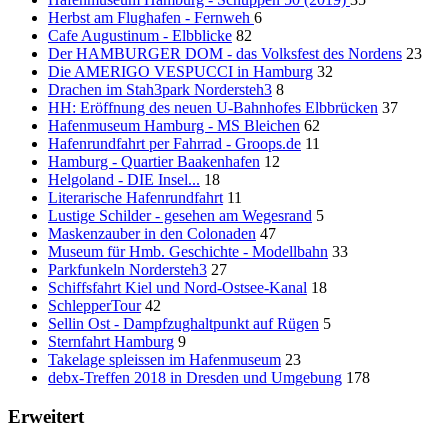
Herbst am Flughafen - Fernweh
6
Cafe Augustinum - Elbblicke
82
Der HAMBURGER DOM - das Volksfest des Nordens
23
Die AMERIGO VESPUCCI in Hamburg
32
Drachen im Stah3park Nordersteh3
8
HH: Eröffnung des neuen U-Bahnhofes Elbbrücken
37
Hafenmuseum Hamburg - MS Bleichen
62
Hafenrundfahrt per Fahrrad - Groops.de
11
Hamburg - Quartier Baakenhafen
12
Helgoland - DIE Insel...
18
Literarische Hafenrundfahrt
11
Lustige Schilder - gesehen am Wegesrand
5
Maskenzauber in den Colonaden
47
Museum für Hmb. Geschichte - Modellbahn
33
Parkfunkeln Nordersteh3
27
Schiffsfahrt Kiel und Nord-Ostsee-Kanal
18
SchlepperTour
42
Sellin Ost - Dampfzughaltpunkt auf Rügen
5
Sternfahrt Hamburg
9
Takelage spleissen im Hafenmuseum
23
debx-Treffen 2018 in Dresden und Umgebung
178
Erweitert