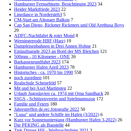
Hamburger Fernsehturm, Besichtigung 2023
34
Heider Marktfriede 2023
22
Linedance in Nordersteh3
5
CM-Start am Altonaer Balkon
7
Cap San Diego, Rickmer Rickmers und Old Arethusa Boys
29
ADFC-Nachtfahrt & roter Mond
8
Werningerrode HBF (Harz)
19
Dampfeisenbahnen in Drei Annen Hohne
21
Einlaufparade 2023 an Bord der MS Bleichen
121
500mm - 10 Kilometer - ONE
26
Barkassenrundfahrt 2023
174
Hamburger Hafen April 2023
78
Historisches - ca. 1970 bis 1990
558
noch zuordnen
101
Realschule Schenefeld
57
Mit und bei Axel Martinsteg
22
Urlaub Jugoslavien ca. 1974 mit Oma Sandhack
20
SSGS - Schützenverein und Spielmannszug
172
Familie und Feiern
180
Jahrestreffen de.rec.fotografie 2022
50
"Luna" und andere Schiffe im Hafen (3/2022)
6
Kurz vor Sonnenuntergang (Hamburger Hafen 3-2022)
26
Die PEKING als Baustelle
44
Trek Dinner HH - Weihnachtsfeier 2021
3