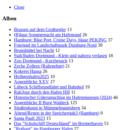
Close
Alben
Brassen auf dem Großsegler
13
(B)laue Sommernacht am Hafenrand
26
Hamburg: Blue Port, Cruise Days, blaue PEKING
37
Fotojagd im Landschaftspark Duisburg-Nord
39
Brunsbüttel bei Nacht
12
Stah3hafen Dortmund - Klein und nahezu verlasen
18
Zoo Dortmund - Kurzbesuch
13
Zeche Zollern (Ruhrgebiet)
21
Kokerei Hansa
26
Heiligenhafen2025
10
Augenblicke XXV
27
Lübeck Schiffsrundfahrt und Bahnhof
19
Rah3our durch den Hafen HH
11
Historischer Güterumschlag im Hafenmuseum (2024)
46
Augenblicke II Burg Waldeck
125
Straßenkunst in Mümmelmannsberg
34
Abend/Regen in der Speicherstah3 (Hamburg)
9
Santa Pauli 2023
15
Das "Schulschiff Deutschland" im Bremerhaven
53
"Rothaut" im Hamburger Hafen
27