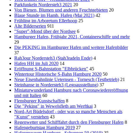
Parkfunkeln Nordersteh3 2021
20
Von Bienen, Blumen und anderen Feuchtgebieten
20
Blaue Stunde im Hamb. Hafen (Mai 2021)
42
Frühling im Arboretum Ellerhoop
25
Alte Bilderserien
911
"Super"-Mond über der Nordsee
6
Hamburger Hafen, Frühjahr 2021, Containerschiffe und mehr
29
Die PEKING im Hamburger Hafen und weitere Hafenbilder
37
Rah3our Nordersteh3 (Stah3radeln Ende)
4
Hafen HH im Juli 2020
14
Eröffnung S-Bahnstation "Elbbrücken"
45
Wintertour Historische S-Bahn Hamburg 2020
50
Neue Eisenbahnlinie Ueternsen - Tornesch (Testbetrieb)
21
Steinhanse in Nordersteh3 (Legoausstellung)
37
Miniaturwunderland Hamburg nach Coronawiedereröffnung
und mit Italien
60
Flensburger Kunstschaffen
8
Die "Peking" in Wewelsfleth am Werftkai
3
Nord-Art Büdelsdorf - oder was so manche Menschen als
"Kunst" verstehen
43
Regenwetter und Schifffahrt durch den Flensburger Hafen
8
Hafengeburtstag Hamburg 2019
27
Hafenmuseum Hamburg - Schuppen 50 (2019)
35