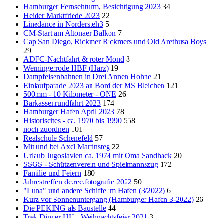
Hamburger Fernsehturm, Besichtigung 2023
34
Heider Marktfriede 2023
22
Linedance in Nordersteh3
5
CM-Start am Altonaer Balkon
7
Cap San Diego, Rickmer Rickmers und Old Arethusa Boys
29
ADFC-Nachtfahrt & roter Mond
8
Werningerrode HBF (Harz)
19
Dampfeisenbahnen in Drei Annen Hohne
21
Einlaufparade 2023 an Bord der MS Bleichen
121
500mm - 10 Kilometer - ONE
26
Barkassenrundfahrt 2023
174
Hamburger Hafen April 2023
78
Historisches - ca. 1970 bis 1990
558
noch zuordnen
101
Realschule Schenefeld
57
Mit und bei Axel Martinsteg
22
Urlaub Jugoslavien ca. 1974 mit Oma Sandhack
20
SSGS - Schützenverein und Spielmannszug
172
Familie und Feiern
180
Jahrestreffen de.rec.fotografie 2022
50
"Luna" und andere Schiffe im Hafen (3/2022)
6
Kurz vor Sonnenuntergang (Hamburger Hafen 3-2022)
26
Die PEKING als Baustelle
44
Trek Dinner HH - Weihnachtsfeier 2021
3