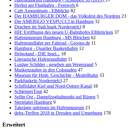
Herbst am Flughafen - Fernweh
6
Cafe Augustinum - Elbblicke
82
Der HAMBURGER DOM - das Volksfest des Nordens
23
Die AMERIGO VESPUCCI in Hamburg
32
Drachen im Stah3park Nordersteh3
8
HH: Eröffnung des neuen U-Bahnhofes Elbbrücken
37
Hafenmuseum Hamburg - MS Bleichen
62
Hafenrundfahrt per Fahrrad - Groops.de
11
Hamburg - Quartier Baakenhafen
12
Helgoland - DIE Insel...
18
Literarische Hafenrundfahrt
11
Lustige Schilder - gesehen am Wegesrand
5
Maskenzauber in den Colonaden
47
Museum für Hmb. Geschichte - Modellbahn
33
Parkfunkeln Nordersteh3
27
Schiffsfahrt Kiel und Nord-Ostsee-Kanal
18
SchlepperTour
42
Sellin Ost - Dampfzughaltpunkt auf Rügen
5
Sternfahrt Hamburg
9
Takelage spleissen im Hafenmuseum
23
debx-Treffen 2018 in Dresden und Umgebung
178
Erweitert