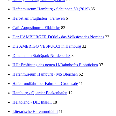
Hafenmuseum Hamburg - Schuppen 50 (2019)
35
Herbst am Flughafen - Fernweh
6
Cafe Augustinum - Elbblicke
82
Der HAMBURGER DOM - das Volksfest des Nordens
23
Die AMERIGO VESPUCCI in Hamburg
32
Drachen im Stah3park Nordersteh3
8
HH: Eröffnung des neuen U-Bahnhofes Elbbrücken
37
Hafenmuseum Hamburg - MS Bleichen
62
Hafenrundfahrt per Fahrrad - Groops.de
11
Hamburg - Quartier Baakenhafen
12
Helgoland - DIE Insel...
18
Literarische Hafenrundfahrt
11