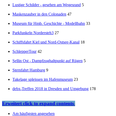
Lustige Schilder - gesehen am Wegesrand
5
Maskenzauber in den Colonaden
47
Museum für Hmb. Geschichte - Modellbahn
33
Parkfunkeln Nordersteh3
27
Schiffsfahrt Kiel und Nord-Ostsee-Kanal
18
SchlepperTour
42
Sellin Ost - Dampfzughaltpunkt auf Rügen
5
Sternfahrt Hamburg
9
Takelage spleissen im Hafenmuseum
23
debx-Treffen 2018 in Dresden und Umgebung
178
Erweitert
click to expand contents
Am häufigsten angesehen