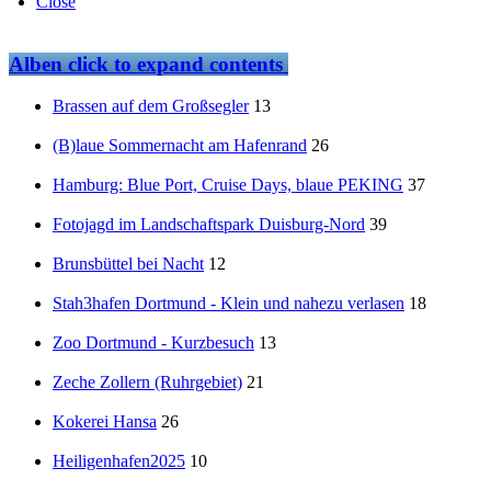
Close
Alben
click to expand contents
Brassen auf dem Großsegler
13
(B)laue Sommernacht am Hafenrand
26
Hamburg: Blue Port, Cruise Days, blaue PEKING
37
Fotojagd im Landschaftspark Duisburg-Nord
39
Brunsbüttel bei Nacht
12
Stah3hafen Dortmund - Klein und nahezu verlasen
18
Zoo Dortmund - Kurzbesuch
13
Zeche Zollern (Ruhrgebiet)
21
Kokerei Hansa
26
Heiligenhafen2025
10