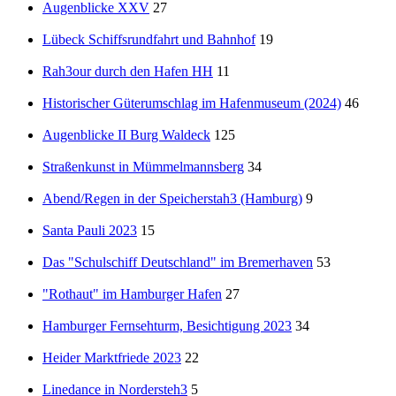
Augenblicke XXV
27
Lübeck Schiffsrundfahrt und Bahnhof
19
Rah3our durch den Hafen HH
11
Historischer Güterumschlag im Hafenmuseum (2024)
46
Augenblicke II Burg Waldeck
125
Straßenkunst in Mümmelmannsberg
34
Abend/Regen in der Speicherstah3 (Hamburg)
9
Santa Pauli 2023
15
Das "Schulschiff Deutschland" im Bremerhaven
53
"Rothaut" im Hamburger Hafen
27
Hamburger Fernsehturm, Besichtigung 2023
34
Heider Marktfriede 2023
22
Linedance in Nordersteh3
5