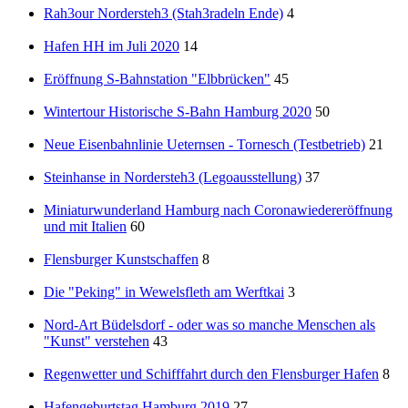
Rah3our Nordersteh3 (Stah3radeln Ende)
4
Hafen HH im Juli 2020
14
Eröffnung S-Bahnstation "Elbbrücken"
45
Wintertour Historische S-Bahn Hamburg 2020
50
Neue Eisenbahnlinie Ueternsen - Tornesch (Testbetrieb)
21
Steinhanse in Nordersteh3 (Legoausstellung)
37
Miniaturwunderland Hamburg nach Coronawiedereröffnung
und mit Italien
60
Flensburger Kunstschaffen
8
Die "Peking" in Wewelsfleth am Werftkai
3
Nord-Art Büdelsdorf - oder was so manche Menschen als
"Kunst" verstehen
43
Regenwetter und Schifffahrt durch den Flensburger Hafen
8
Hafengeburtstag Hamburg 2019
27