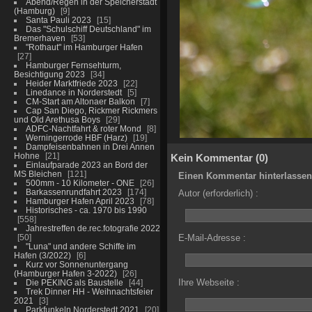
Abend/Regen in der Speicherstadt
(Hamburg)
9
Santa Pauli 2023
15
Das "Schulschiff Deutschland" im
Bremerhaven
53
"Rothaut" im Hamburger Hafen
27
Hamburger Fernsehturm,
Besichtigung 2023
34
Heider Marktfriede 2023
22
Linedance in Norderstedt
5
CM-Start am Altonaer Balkon
7
Cap San Diego, Rickmer Rickmers
und Old Arethusa Boys
29
ADFC-Nachtfahrt & roter Mond
8
Werningerrode HBF (Harz)
19
Dampfeisenbahnen in Drei Annen
Hohne
21
Kein Kommentar (0)
Einlaufparade 2023 an Bord der
MS Bleichen
121
Einen Kommentar hinterlassen
500mm - 10 Kilometer - ONE
26
Barkassenrundfahrt 2023
174
Autor (erforderlich) :
Hamburger Hafen April 2023
78
Historisches - ca. 1970 bis 1990
558
Jahrestreffen de.rec.fotografie 2022
50
E-Mail-Adresse :
"Luna" und andere Schiffe im
Hafen (3/2022)
6
Kurz vor Sonnenuntergang
(Hamburger Hafen 3-2022)
26
Ihre Webseite :
Die PEKING als Baustelle
44
Trek Dinner HH - Weihnachtsfeier
2021
3
Parkfunkeln Norderstedt 2021
20