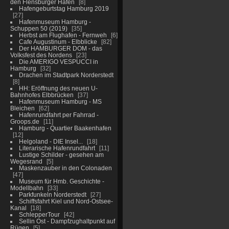
den Flensburger Hafen
8
Hafengeburtstag Hamburg 2019
27
Hafenmuseum Hamburg -
Schuppen 50 (2019)
35
Herbst am Flughafen - Fernweh
6
Cafe Augustinum - Elbblicke
82
Der HAMBURGER DOM - das
Volksfest des Nordens
23
Die AMERIGO VESPUCCI in
Hamburg
32
Drachen im Stadtpark Norderstedt
8
HH: Eröffnung des neuen U-
Bahnhofes Elbbrücken
37
Hafenmuseum Hamburg - MS
Bleichen
62
Hafenrundfahrt per Fahrrad -
Groops.de
11
Hamburg - Quartier Baakenhafen
12
Helgoland - DIE Insel...
18
Literarische Hafenrundfahrt
11
Lustige Schilder - gesehen am
Wegesrand
5
Maskenzauber in den Colonaden
47
Museum für Hmb. Geschichte -
Modellbahn
33
Parkfunkeln Norderstedt
27
Schiffsfahrt Kiel und Nord-Ostsee-
Kanal
18
SchlepperTour
42
Sellin Ost - Dampfzughaltpunkt auf
Rügen
5