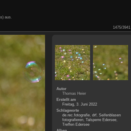
s) aus.
1475/3941
Autor
Thomas Heier
Erstellt am
Freitag, 3. Juni 2022
Schlagworte
de.rec.fotografie
,
drf
,
Seifenblasen
fotografieren
,
Talsperre Edersee
,
Treffen Edersee
Alben