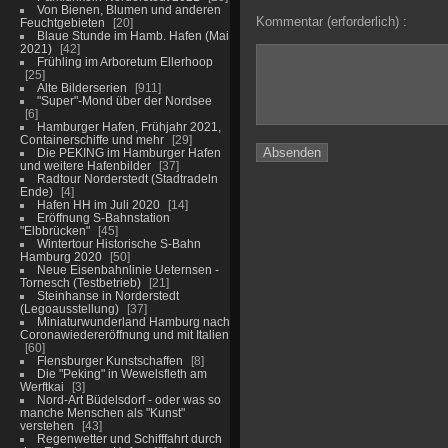
Von Bienen, Blumen und anderen
Kommentar (erforderlich) :
Feuchtgebieten
20
Blaue Stunde im Hamb. Hafen (Mai
2021)
42
Frühling im Arboretum Ellerhoop
25
Alte Bilderserien
911
"Super"-Mond über der Nordsee
6
Hamburger Hafen, Frühjahr 2021,
Containerschiffe und mehr
29
Die PEKING im Hamburger Hafen
und weitere Hafenbilder
37
Radtour Norderstedt (Stadtradeln
Ende)
4
Hafen HH im Juli 2020
14
Eröffnung S-Bahnstation
"Elbbrücken"
45
Wintertour Historische S-Bahn
Hamburg 2020
50
Neue Eisenbahnlinie Ueternsen -
Tornesch (Testbetrieb)
21
Steinhanse in Norderstedt
(Legoausstellung)
37
Miniaturwunderland Hamburg nach
Coronawiedereröffnung und mit Italien
60
Flensburger Kunstschaffen
8
Die "Peking" in Wewelsfleth am
Werftkai
3
Nord-Art Büdelsdorf - oder was so
manche Menschen als "Kunst"
verstehen
43
Regenwetter und Schifffahrt durch