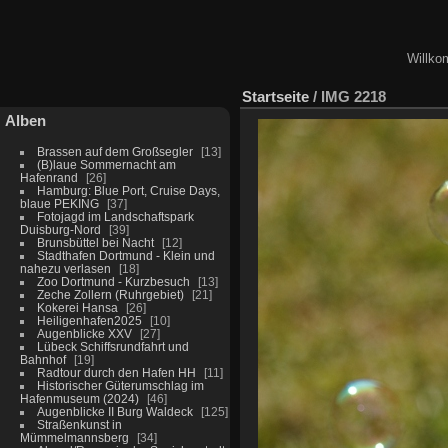
Willko
Startseite
/
IMG 2218
Alben
Brassen auf dem Großsegler
13
(B)laue Sommernacht am
Hafenrand
26
Hamburg: Blue Port, Cruise Days,
blaue PEKING
37
Fotojagd im Landschaftspark
Duisburg-Nord
39
Brunsbüttel bei Nacht
12
Stadthafen Dortmund - Klein und
nahezu verlasen
18
Zoo Dortmund - Kurzbesuch
13
Zeche Zollern (Ruhrgebiet)
21
Kokerei Hansa
26
Heiligenhafen2025
10
Augenblicke XXV
27
Lübeck Schiffsrundfahrt und
Bahnhof
19
Radtour durch den Hafen HH
11
Historischer Güterumschlag im
Hafenmuseum (2024)
46
Augenblicke II Burg Waldeck
125
Straßenkunst in
Mümmelmannsberg
34