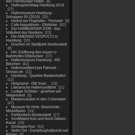
den Flensburger Hafen
8
Hafengeburtstag Hamburg 2019
27
Hafenmuseum Hamburg -
Schuppen 50 (2019)
35
Herbst am Flughafen - Fernweh
6
Cafe Augustinum - Elbblicke
82
Der HAMBURGER DOM - das
Volksfest des Nordens
23
Die AMERIGO VESPUCCI in
Hamburg
32
Drachen im Stadtpark Norderstedt
8
HH: Eröffnung des neuen U-
Bahnhofes Elbbrücken
37
Hafenmuseum Hamburg - MS
Bleichen
62
Hafenrundfahrt per Fahrrad -
Groops.de
11
Hamburg - Quartier Baakenhafen
12
Helgoland - DIE Insel...
18
Literarische Hafenrundfahrt
11
Lustige Schilder - gesehen am
Wegesrand
5
Maskenzauber in den Colonaden
47
Museum für Hmb. Geschichte -
Modellbahn
33
Parkfunkeln Norderstedt
27
Schiffsfahrt Kiel und Nord-Ostsee-
Kanal
18
SchlepperTour
42
Sellin Ost - Dampfzughaltpunkt auf
Rügen
5