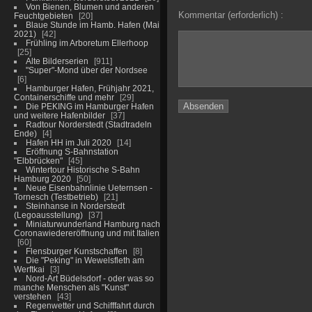
Von Bienen, Blumen und anderen
Kommentar (erforderlich) :
Feuchtgebieten
20
Blaue Stunde im Hamb. Hafen (Mai
2021)
42
Frühling im Arboretum Ellerhoop
25
Alte Bilderserien
911
"Super"-Mond über der Nordsee
6
Hamburger Hafen, Frühjahr 2021,
Containerschiffe und mehr
29
Die PEKING im Hamburger Hafen
und weitere Hafenbilder
37
Radtour Norderstedt (Stadtradeln
Ende)
4
Hafen HH im Juli 2020
14
Eröffnung S-Bahnstation
"Elbbrücken"
45
Wintertour Historische S-Bahn
Hamburg 2020
50
Neue Eisenbahnlinie Ueternsen -
Tornesch (Testbetrieb)
21
Steinhanse in Norderstedt
(Legoausstellung)
37
Miniaturwunderland Hamburg nach
Coronawiedereröffnung und mit Italien
60
Flensburger Kunstschaffen
8
Die "Peking" in Wewelsfleth am
Werftkai
3
Nord-Art Büdelsdorf - oder was so
manche Menschen als "Kunst"
verstehen
43
Regenwetter und Schifffahrt durch