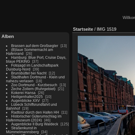
Willko
Startseite
/
IMG 1519
Alben
Brassen auf dem Großsegler
13
(B)laue Sommernacht am
Hafenrand
26
Hamburg: Blue Port, Cruise Days,
blaue PEKING
37
Fotojagd im Landschaftspark
Duisburg-Nord
39
Brunsbüttel bei Nacht
12
Stadthafen Dortmund - Klein und
nahezu verlasen
18
Zoo Dortmund - Kurzbesuch
13
Zeche Zollern (Ruhrgebiet)
21
Kokerei Hansa
26
Heiligenhafen2025
10
Augenblicke XXV
27
Lübeck Schiffsrundfahrt und
Bahnhof
19
Radtour durch den Hafen HH
11
Historischer Güterumschlag im
Hafenmuseum (2024)
46
Augenblicke II Burg Waldeck
125
Straßenkunst in
Mümmelmannsberg
34