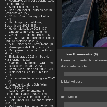
Abend/Regen in der Speicherstadt
(Hamburg)
9
Santa Pauli 2023
15
Das "Schulschiff Deutschland" im
Bremerhaven
53
"Rothaut" im Hamburger Hafen
27
Hamburger Fernsehturm,
Besichtigung 2023
34
Heider Marktfriede 2023
22
Linedance in Norderstedt
5
CM-Start am Altonaer Balkon
7
Cap San Diego, Rickmer Rickmers
und Old Arethusa Boys
29
ADFC-Nachtfahrt & roter Mond
8
Werningerrode HBF (Harz)
19
Dampfeisenbahnen in Drei Annen
Hohne
21
Kein Kommentar (0)
Einlaufparade 2023 an Bord der
MS Bleichen
121
Einen Kommentar hinterlassen
500mm - 10 Kilometer - ONE
26
Barkassenrundfahrt 2023
174
Autor (erforderlich) :
Hamburger Hafen April 2023
78
Historisches - ca. 1970 bis 1990
558
Jahrestreffen de.rec.fotografie 2022
50
E-Mail-Adresse :
"Luna" und andere Schiffe im
Hafen (3/2022)
6
Kurz vor Sonnenuntergang
(Hamburger Hafen 3-2022)
26
Ihre Webseite :
Die PEKING als Baustelle
44
Trek Dinner HH - Weihnachtsfeier
2021
3
Parkfunkeln Norderstedt 2021
20