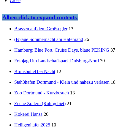
Close
Alben
click to expand contents
Brassen auf dem Großsegler
13
(B)laue Sommernacht am Hafenrand
26
Hamburg: Blue Port, Cruise Days, blaue PEKING
37
Fotojagd im Landschaftspark Duisburg-Nord
39
Brunsbüttel bei Nacht
12
Stah3hafen Dortmund - Klein und nahezu verlasen
18
Zoo Dortmund - Kurzbesuch
13
Zeche Zollern (Ruhrgebiet)
21
Kokerei Hansa
26
Heiligenhafen2025
10