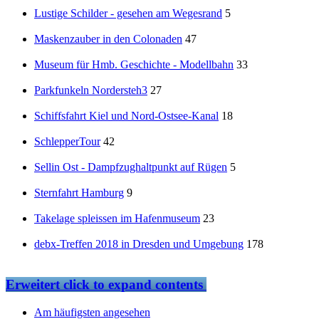
Lustige Schilder - gesehen am Wegesrand
5
Maskenzauber in den Colonaden
47
Museum für Hmb. Geschichte - Modellbahn
33
Parkfunkeln Nordersteh3
27
Schiffsfahrt Kiel und Nord-Ostsee-Kanal
18
SchlepperTour
42
Sellin Ost - Dampfzughaltpunkt auf Rügen
5
Sternfahrt Hamburg
9
Takelage spleissen im Hafenmuseum
23
debx-Treffen 2018 in Dresden und Umgebung
178
Erweitert
click to expand contents
Am häufigsten angesehen