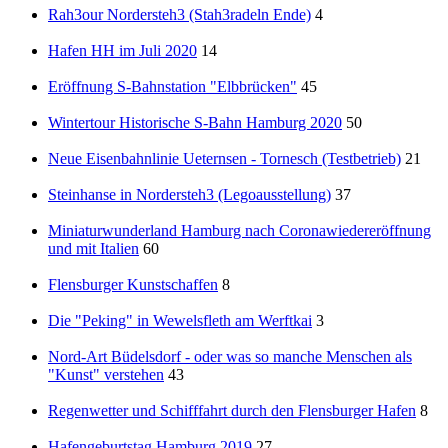
Rah3our Nordersteh3 (Stah3radeln Ende)
4
Hafen HH im Juli 2020
14
Eröffnung S-Bahnstation "Elbbrücken"
45
Wintertour Historische S-Bahn Hamburg 2020
50
Neue Eisenbahnlinie Ueternsen - Tornesch (Testbetrieb)
21
Steinhanse in Nordersteh3 (Legoausstellung)
37
Miniaturwunderland Hamburg nach Coronawiedereröffnung
und mit Italien
60
Flensburger Kunstschaffen
8
Die "Peking" in Wewelsfleth am Werftkai
3
Nord-Art Büdelsdorf - oder was so manche Menschen als
"Kunst" verstehen
43
Regenwetter und Schifffahrt durch den Flensburger Hafen
8
Hafengeburtstag Hamburg 2019
27