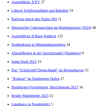
Augenblicke XXV
27
Lübeck Schiffsrundfahrt und Bahnhof
19
Rah3our durch den Hafen HH
11
Historischer Güterumschlag im Hafenmuseum (2024)
46
Augenblicke II Burg Waldeck
125
Straßenkunst in Mümmelmannsberg
34
Abend/Regen in der Speicherstah3 (Hamburg)
9
Santa Pauli 2023
15
Das "Schulschiff Deutschland" im Bremerhaven
53
"Rothaut" im Hamburger Hafen
27
Hamburger Fernsehturm, Besichtigung 2023
34
Heider Marktfriede 2023
22
Linedance in Nordersteh3
5