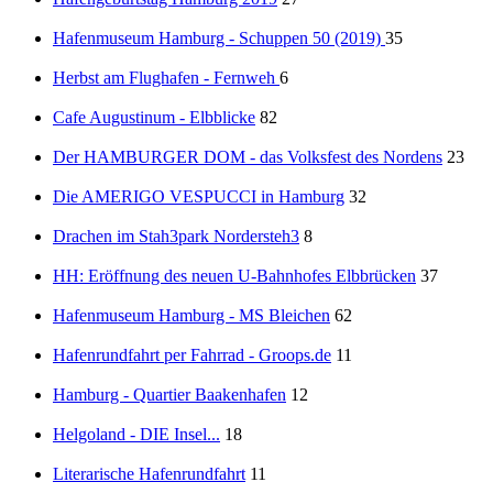
Hafenmuseum Hamburg - Schuppen 50 (2019)
35
Herbst am Flughafen - Fernweh
6
Cafe Augustinum - Elbblicke
82
Der HAMBURGER DOM - das Volksfest des Nordens
23
Die AMERIGO VESPUCCI in Hamburg
32
Drachen im Stah3park Nordersteh3
8
HH: Eröffnung des neuen U-Bahnhofes Elbbrücken
37
Hafenmuseum Hamburg - MS Bleichen
62
Hafenrundfahrt per Fahrrad - Groops.de
11
Hamburg - Quartier Baakenhafen
12
Helgoland - DIE Insel...
18
Literarische Hafenrundfahrt
11