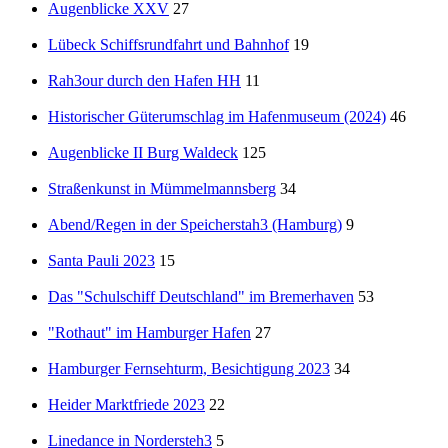
Augenblicke XXV
27
Lübeck Schiffsrundfahrt und Bahnhof
19
Rah3our durch den Hafen HH
11
Historischer Güterumschlag im Hafenmuseum (2024)
46
Augenblicke II Burg Waldeck
125
Straßenkunst in Mümmelmannsberg
34
Abend/Regen in der Speicherstah3 (Hamburg)
9
Santa Pauli 2023
15
Das "Schulschiff Deutschland" im Bremerhaven
53
"Rothaut" im Hamburger Hafen
27
Hamburger Fernsehturm, Besichtigung 2023
34
Heider Marktfriede 2023
22
Linedance in Nordersteh3
5