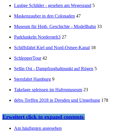
Lustige Schilder - gesehen am Wegesrand
5
Maskenzauber in den Colonaden
47
Museum für Hmb. Geschichte - Modellbahn
33
Parkfunkeln Nordersteh3
27
Schiffsfahrt Kiel und Nord-Ostsee-Kanal
18
SchlepperTour
42
Sellin Ost - Dampfzughaltpunkt auf Rügen
5
Sternfahrt Hamburg
9
Takelage spleissen im Hafenmuseum
23
debx-Treffen 2018 in Dresden und Umgebung
178
Erweitert
click to expand contents
Am häufigsten angesehen