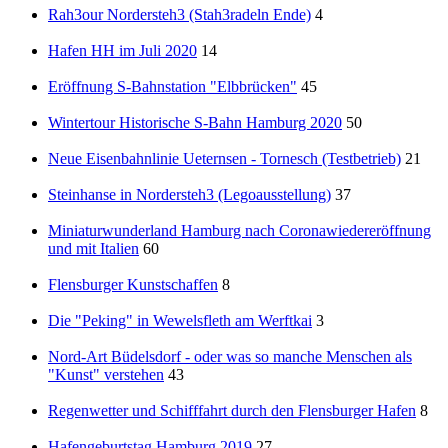
Rah3our Nordersteh3 (Stah3radeln Ende)
4
Hafen HH im Juli 2020
14
Eröffnung S-Bahnstation "Elbbrücken"
45
Wintertour Historische S-Bahn Hamburg 2020
50
Neue Eisenbahnlinie Ueternsen - Tornesch (Testbetrieb)
21
Steinhanse in Nordersteh3 (Legoausstellung)
37
Miniaturwunderland Hamburg nach Coronawiedereröffnung
und mit Italien
60
Flensburger Kunstschaffen
8
Die "Peking" in Wewelsfleth am Werftkai
3
Nord-Art Büdelsdorf - oder was so manche Menschen als
"Kunst" verstehen
43
Regenwetter und Schifffahrt durch den Flensburger Hafen
8
Hafengeburtstag Hamburg 2019
27