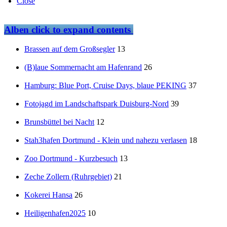
Close
Alben
click to expand contents
Brassen auf dem Großsegler
13
(B)laue Sommernacht am Hafenrand
26
Hamburg: Blue Port, Cruise Days, blaue PEKING
37
Fotojagd im Landschaftspark Duisburg-Nord
39
Brunsbüttel bei Nacht
12
Stah3hafen Dortmund - Klein und nahezu verlasen
18
Zoo Dortmund - Kurzbesuch
13
Zeche Zollern (Ruhrgebiet)
21
Kokerei Hansa
26
Heiligenhafen2025
10