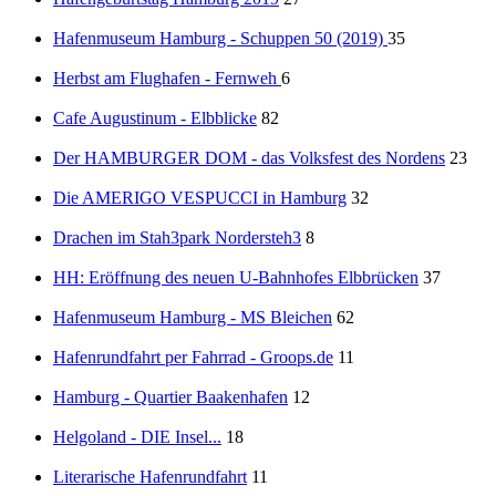
Hafenmuseum Hamburg - Schuppen 50 (2019)
35
Herbst am Flughafen - Fernweh
6
Cafe Augustinum - Elbblicke
82
Der HAMBURGER DOM - das Volksfest des Nordens
23
Die AMERIGO VESPUCCI in Hamburg
32
Drachen im Stah3park Nordersteh3
8
HH: Eröffnung des neuen U-Bahnhofes Elbbrücken
37
Hafenmuseum Hamburg - MS Bleichen
62
Hafenrundfahrt per Fahrrad - Groops.de
11
Hamburg - Quartier Baakenhafen
12
Helgoland - DIE Insel...
18
Literarische Hafenrundfahrt
11