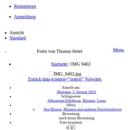
Registrieren
Anmeldung
Ansicht
Standard
Menu
Fotos von Thomas Heier
Startseite
/
IMG 9402
Zurück
data-iconpos="notext"
Vorwärts
Erstellt am
Dienstag, 3. August 2021
Schlagworte
Arboretum Ellerhoop
,
Blumen
,
Lotus
Alben
Von Bienen, Blumen und anderen Feuchtgebieten
Bewertung
noch keine Bewertung
Foto bewerten
0