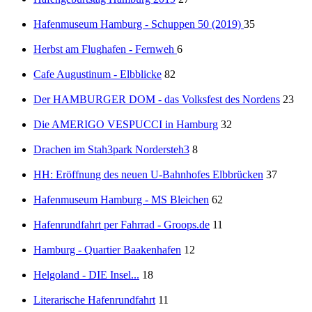
Hafenmuseum Hamburg - Schuppen 50 (2019)
35
Herbst am Flughafen - Fernweh
6
Cafe Augustinum - Elbblicke
82
Der HAMBURGER DOM - das Volksfest des Nordens
23
Die AMERIGO VESPUCCI in Hamburg
32
Drachen im Stah3park Nordersteh3
8
HH: Eröffnung des neuen U-Bahnhofes Elbbrücken
37
Hafenmuseum Hamburg - MS Bleichen
62
Hafenrundfahrt per Fahrrad - Groops.de
11
Hamburg - Quartier Baakenhafen
12
Helgoland - DIE Insel...
18
Literarische Hafenrundfahrt
11