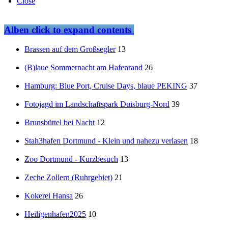
Close
Alben
click to expand contents
Brassen auf dem Großsegler
13
(B)laue Sommernacht am Hafenrand
26
Hamburg: Blue Port, Cruise Days, blaue PEKING
37
Fotojagd im Landschaftspark Duisburg-Nord
39
Brunsbüttel bei Nacht
12
Stah3hafen Dortmund - Klein und nahezu verlasen
18
Zoo Dortmund - Kurzbesuch
13
Zeche Zollern (Ruhrgebiet)
21
Kokerei Hansa
26
Heiligenhafen2025
10