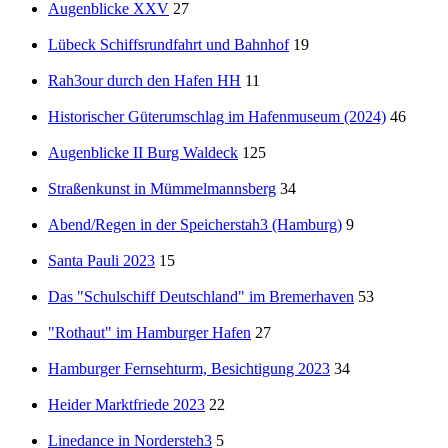
Augenblicke XXV
27
Lübeck Schiffsrundfahrt und Bahnhof
19
Rah3our durch den Hafen HH
11
Historischer Güterumschlag im Hafenmuseum (2024)
46
Augenblicke II Burg Waldeck
125
Straßenkunst in Mümmelmannsberg
34
Abend/Regen in der Speicherstah3 (Hamburg)
9
Santa Pauli 2023
15
Das "Schulschiff Deutschland" im Bremerhaven
53
"Rothaut" im Hamburger Hafen
27
Hamburger Fernsehturm, Besichtigung 2023
34
Heider Marktfriede 2023
22
Linedance in Nordersteh3
5