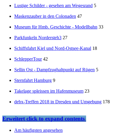
Lustige Schilder - gesehen am Wegesrand
5
Maskenzauber in den Colonaden
47
Museum für Hmb. Geschichte - Modellbahn
33
Parkfunkeln Nordersteh3
27
Schiffsfahrt Kiel und Nord-Ostsee-Kanal
18
SchlepperTour
42
Sellin Ost - Dampfzughaltpunkt auf Rügen
5
Sternfahrt Hamburg
9
Takelage spleissen im Hafenmuseum
23
debx-Treffen 2018 in Dresden und Umgebung
178
Erweitert
click to expand contents
Am häufigsten angesehen