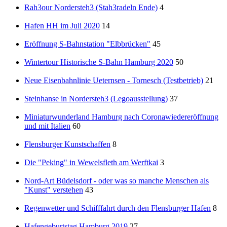
Rah3our Nordersteh3 (Stah3radeln Ende)
4
Hafen HH im Juli 2020
14
Eröffnung S-Bahnstation "Elbbrücken"
45
Wintertour Historische S-Bahn Hamburg 2020
50
Neue Eisenbahnlinie Ueternsen - Tornesch (Testbetrieb)
21
Steinhanse in Nordersteh3 (Legoausstellung)
37
Miniaturwunderland Hamburg nach Coronawiedereröffnung
und mit Italien
60
Flensburger Kunstschaffen
8
Die "Peking" in Wewelsfleth am Werftkai
3
Nord-Art Büdelsdorf - oder was so manche Menschen als
"Kunst" verstehen
43
Regenwetter und Schifffahrt durch den Flensburger Hafen
8
Hafengeburtstag Hamburg 2019
27