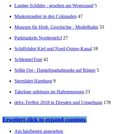
Lustige Schilder - gesehen am Wegesrand
5
Maskenzauber in den Colonaden
47
Museum für Hmb. Geschichte - Modellbahn
33
Parkfunkeln Nordersteh3
27
Schiffsfahrt Kiel und Nord-Ostsee-Kanal
18
SchlepperTour
42
Sellin Ost - Dampfzughaltpunkt auf Rügen
5
Sternfahrt Hamburg
9
Takelage spleissen im Hafenmuseum
23
debx-Treffen 2018 in Dresden und Umgebung
178
Erweitert
click to expand contents
Am häufigsten angesehen