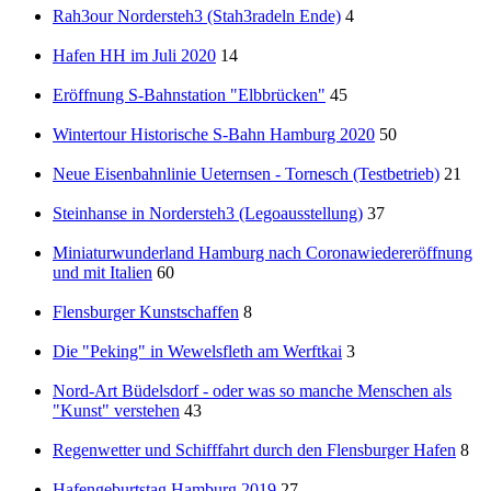
Rah3our Nordersteh3 (Stah3radeln Ende)
4
Hafen HH im Juli 2020
14
Eröffnung S-Bahnstation "Elbbrücken"
45
Wintertour Historische S-Bahn Hamburg 2020
50
Neue Eisenbahnlinie Ueternsen - Tornesch (Testbetrieb)
21
Steinhanse in Nordersteh3 (Legoausstellung)
37
Miniaturwunderland Hamburg nach Coronawiedereröffnung
und mit Italien
60
Flensburger Kunstschaffen
8
Die "Peking" in Wewelsfleth am Werftkai
3
Nord-Art Büdelsdorf - oder was so manche Menschen als
"Kunst" verstehen
43
Regenwetter und Schifffahrt durch den Flensburger Hafen
8
Hafengeburtstag Hamburg 2019
27