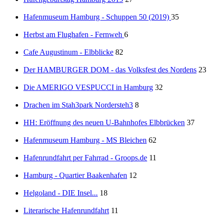
Hafenmuseum Hamburg - Schuppen 50 (2019)
35
Herbst am Flughafen - Fernweh
6
Cafe Augustinum - Elbblicke
82
Der HAMBURGER DOM - das Volksfest des Nordens
23
Die AMERIGO VESPUCCI in Hamburg
32
Drachen im Stah3park Nordersteh3
8
HH: Eröffnung des neuen U-Bahnhofes Elbbrücken
37
Hafenmuseum Hamburg - MS Bleichen
62
Hafenrundfahrt per Fahrrad - Groops.de
11
Hamburg - Quartier Baakenhafen
12
Helgoland - DIE Insel...
18
Literarische Hafenrundfahrt
11