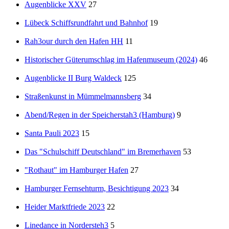
Augenblicke XXV
27
Lübeck Schiffsrundfahrt und Bahnhof
19
Rah3our durch den Hafen HH
11
Historischer Güterumschlag im Hafenmuseum (2024)
46
Augenblicke II Burg Waldeck
125
Straßenkunst in Mümmelmannsberg
34
Abend/Regen in der Speicherstah3 (Hamburg)
9
Santa Pauli 2023
15
Das "Schulschiff Deutschland" im Bremerhaven
53
"Rothaut" im Hamburger Hafen
27
Hamburger Fernsehturm, Besichtigung 2023
34
Heider Marktfriede 2023
22
Linedance in Nordersteh3
5