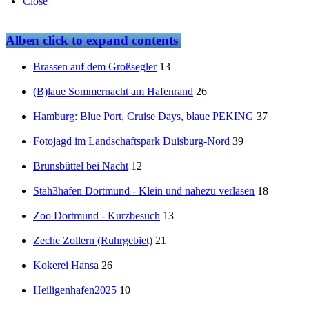
Close
Alben
click to expand contents
Brassen auf dem Großsegler
13
(B)laue Sommernacht am Hafenrand
26
Hamburg: Blue Port, Cruise Days, blaue PEKING
37
Fotojagd im Landschaftspark Duisburg-Nord
39
Brunsbüttel bei Nacht
12
Stah3hafen Dortmund - Klein und nahezu verlasen
18
Zoo Dortmund - Kurzbesuch
13
Zeche Zollern (Ruhrgebiet)
21
Kokerei Hansa
26
Heiligenhafen2025
10