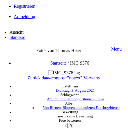
Registrieren
Anmeldung
Ansicht
Standard
Menu
Fotos von Thomas Heier
Startseite
/
IMG 9376
Zurück
data-iconpos="notext"
Vorwärts
Erstellt am
Dienstag, 3. August 2021
Schlagworte
Arboretum Ellerhoop
,
Blumen
,
Lotus
Alben
Von Bienen, Blumen und anderen Feuchtgebieten
Bewertung
noch keine Bewertung
Foto bewerten
0