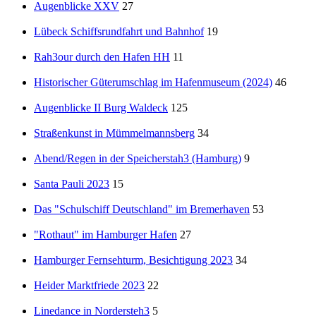
Augenblicke XXV
27
Lübeck Schiffsrundfahrt und Bahnhof
19
Rah3our durch den Hafen HH
11
Historischer Güterumschlag im Hafenmuseum (2024)
46
Augenblicke II Burg Waldeck
125
Straßenkunst in Mümmelmannsberg
34
Abend/Regen in der Speicherstah3 (Hamburg)
9
Santa Pauli 2023
15
Das "Schulschiff Deutschland" im Bremerhaven
53
"Rothaut" im Hamburger Hafen
27
Hamburger Fernsehturm, Besichtigung 2023
34
Heider Marktfriede 2023
22
Linedance in Nordersteh3
5