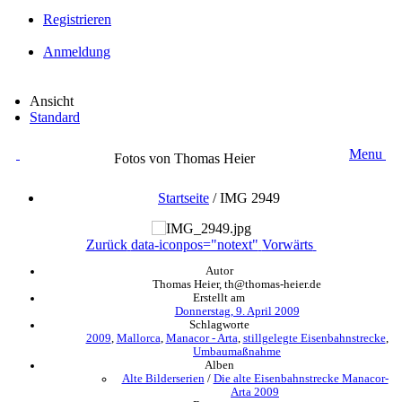
Registrieren
Anmeldung
Ansicht
Standard
Menu
Fotos von Thomas Heier
Startseite
/
IMG 2949
Zurück
data-iconpos="notext"
Vorwärts
Autor
Thomas Heier, th@thomas-heier.de
Erstellt am
Donnerstag, 9. April 2009
Schlagworte
2009
,
Mallorca
,
Manacor - Arta
,
stillgelegte Eisenbahnstrecke
,
Umbaumaßnahme
Alben
Alte Bilderserien
/
Die alte Eisenbahnstrecke Manacor-
Arta 2009