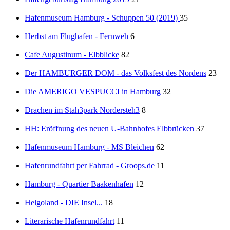
Hafenmuseum Hamburg - Schuppen 50 (2019)
35
Herbst am Flughafen - Fernweh
6
Cafe Augustinum - Elbblicke
82
Der HAMBURGER DOM - das Volksfest des Nordens
23
Die AMERIGO VESPUCCI in Hamburg
32
Drachen im Stah3park Nordersteh3
8
HH: Eröffnung des neuen U-Bahnhofes Elbbrücken
37
Hafenmuseum Hamburg - MS Bleichen
62
Hafenrundfahrt per Fahrrad - Groops.de
11
Hamburg - Quartier Baakenhafen
12
Helgoland - DIE Insel...
18
Literarische Hafenrundfahrt
11