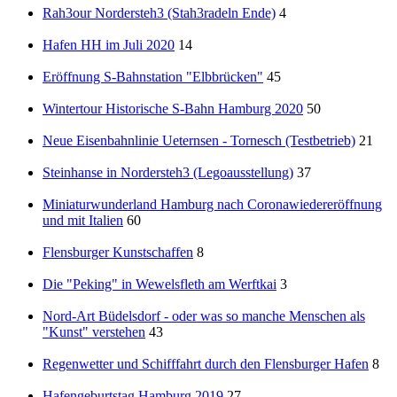
Rah3our Nordersteh3 (Stah3radeln Ende)
4
Hafen HH im Juli 2020
14
Eröffnung S-Bahnstation "Elbbrücken"
45
Wintertour Historische S-Bahn Hamburg 2020
50
Neue Eisenbahnlinie Ueternsen - Tornesch (Testbetrieb)
21
Steinhanse in Nordersteh3 (Legoausstellung)
37
Miniaturwunderland Hamburg nach Coronawiedereröffnung
und mit Italien
60
Flensburger Kunstschaffen
8
Die "Peking" in Wewelsfleth am Werftkai
3
Nord-Art Büdelsdorf - oder was so manche Menschen als
"Kunst" verstehen
43
Regenwetter und Schifffahrt durch den Flensburger Hafen
8
Hafengeburtstag Hamburg 2019
27