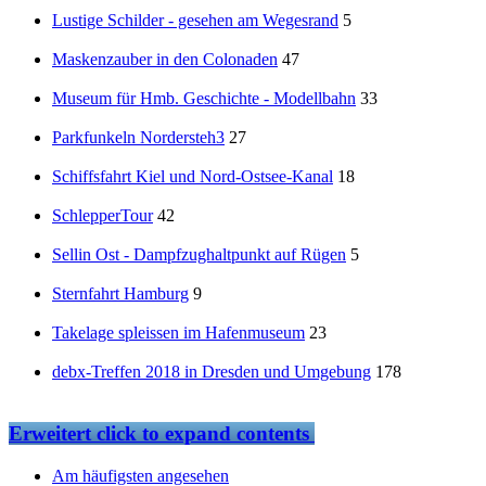
Lustige Schilder - gesehen am Wegesrand
5
Maskenzauber in den Colonaden
47
Museum für Hmb. Geschichte - Modellbahn
33
Parkfunkeln Nordersteh3
27
Schiffsfahrt Kiel und Nord-Ostsee-Kanal
18
SchlepperTour
42
Sellin Ost - Dampfzughaltpunkt auf Rügen
5
Sternfahrt Hamburg
9
Takelage spleissen im Hafenmuseum
23
debx-Treffen 2018 in Dresden und Umgebung
178
Erweitert
click to expand contents
Am häufigsten angesehen