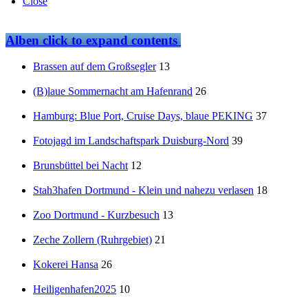
Close
Alben
click to expand contents
Brassen auf dem Großsegler
13
(B)laue Sommernacht am Hafenrand
26
Hamburg: Blue Port, Cruise Days, blaue PEKING
37
Fotojagd im Landschaftspark Duisburg-Nord
39
Brunsbüttel bei Nacht
12
Stah3hafen Dortmund - Klein und nahezu verlasen
18
Zoo Dortmund - Kurzbesuch
13
Zeche Zollern (Ruhrgebiet)
21
Kokerei Hansa
26
Heiligenhafen2025
10