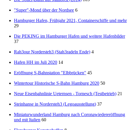
"Super"-Mond über der Nordsee
6
Hamburger Hafen, Frühjahr 2021, Containerschiffe und mehr
29
Die PEKING im Hamburger Hafen und weitere Hafenbilder
37
Rah3our Nordersteh3 (Stah3radeln Ende)
4
Hafen HH im Juli 2020
14
Eröffnung S-Bahnstation "Elbbrücken"
45
Wintertour Historische S-Bahn Hamburg 2020
50
Neue Eisenbahnlinie Ueternsen - Tornesch (Testbetrieb)
21
Steinhanse in Nordersteh3 (Legoausstellung)
37
Miniaturwunderland Hamburg nach Coronawiedereröffnung
und mit Italien
60