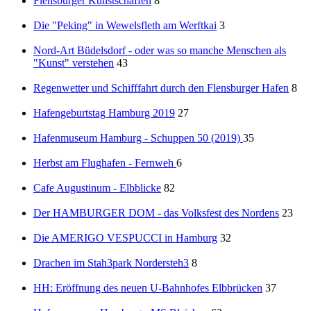
Flensburger Kunstschaffen
8
Die "Peking" in Wewelsfleth am Werftkai
3
Nord-Art Büdelsdorf - oder was so manche Menschen als
"Kunst" verstehen
43
Regenwetter und Schifffahrt durch den Flensburger Hafen
8
Hafengeburtstag Hamburg 2019
27
Hafenmuseum Hamburg - Schuppen 50 (2019)
35
Herbst am Flughafen - Fernweh
6
Cafe Augustinum - Elbblicke
82
Der HAMBURGER DOM - das Volksfest des Nordens
23
Die AMERIGO VESPUCCI in Hamburg
32
Drachen im Stah3park Nordersteh3
8
HH: Eröffnung des neuen U-Bahnhofes Elbbrücken
37