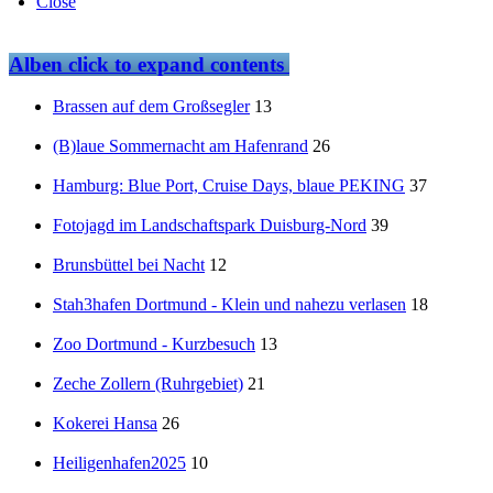
Close
Alben
click to expand contents
Brassen auf dem Großsegler
13
(B)laue Sommernacht am Hafenrand
26
Hamburg: Blue Port, Cruise Days, blaue PEKING
37
Fotojagd im Landschaftspark Duisburg-Nord
39
Brunsbüttel bei Nacht
12
Stah3hafen Dortmund - Klein und nahezu verlasen
18
Zoo Dortmund - Kurzbesuch
13
Zeche Zollern (Ruhrgebiet)
21
Kokerei Hansa
26
Heiligenhafen2025
10