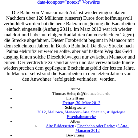
data-iconpos="notext"
Vorwärts
Die Bahn von Manacor nach Artà ist wieder eingeschlafen.
Nachdem über 120 Millionen (unserer) Euros dort hoffnungsvoll
verbuddelt wurden hat die neue Balerarenregierung die Bauarbeiten
einfach eingestellt (Anfang 2011). Im März 2012 war ich wieder
mal dort und habe auf einigen Radfahrten (an verschiednen Tagen)
die Strecke abgefahren. Dieser Fotobericht beginnt in Manacor mit
dem seit einigen Jahren in Betrieb Bahnhof. Da diese Strecke nach
Palma elektrifiziert werden sollte, aber auf halbem Weg das Geld
ausging fahren solche Dieseltriebwagen nur zwischen Manacor und
Sineu. Der verdreckte Zustand aussen und das verwahrloste Innere
wiedersprechen dem gepflegtem Erscheinungsbild der letzten Jahre.
In Manacor selbst sind die Bauarbeiten in den letzten Jahren von
den Anwohner "erfolgreich verhindert" worden.
Autor
Thomas Heier, th@thomas-heier.de
Erstellt am
Freitag, 30. März 2012
Schlagworte
2012
,
Mallorca
,
Manacor - Arta
,
Spanien
,
stillgelegte
Eisenbahnstrecke
Alben
Alte Bilderserien
/
Eisenbahn oder Radweg? Arta -
Manacor 2012
Bewertung