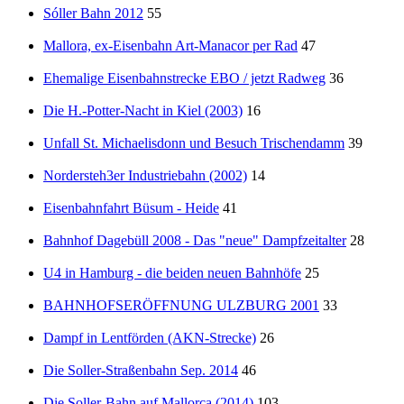
Sóller Bahn 2012
55
Mallora, ex-Eisenbahn Art-Manacor per Rad
47
Ehemalige Eisenbahnstrecke EBO / jetzt Radweg
36
Die H.-Potter-Nacht in Kiel (2003)
16
Unfall St. Michaelisdonn und Besuch Trischendamm
39
Nordersteh3er Industriebahn (2002)
14
Eisenbahnfahrt Büsum - Heide
41
Bahnhof Dagebüll 2008 - Das "neue" Dampfzeitalter
28
U4 in Hamburg - die beiden neuen Bahnhöfe
25
BAHNHOFSERÖFFNUNG ULZBURG 2001
33
Dampf in Lentförden (AKN-Strecke)
26
Die Soller-Straßenbahn Sep. 2014
46
Die Soller-Bahn auf Mallorca (2014)
103