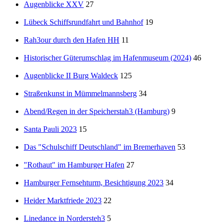
Augenblicke XXV
27
Lübeck Schiffsrundfahrt und Bahnhof
19
Rah3our durch den Hafen HH
11
Historischer Güterumschlag im Hafenmuseum (2024)
46
Augenblicke II Burg Waldeck
125
Straßenkunst in Mümmelmannsberg
34
Abend/Regen in der Speicherstah3 (Hamburg)
9
Santa Pauli 2023
15
Das "Schulschiff Deutschland" im Bremerhaven
53
"Rothaut" im Hamburger Hafen
27
Hamburger Fernsehturm, Besichtigung 2023
34
Heider Marktfriede 2023
22
Linedance in Nordersteh3
5