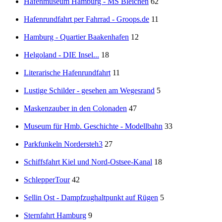
Hafenmuseum Hamburg - MS Bleichen
62
Hafenrundfahrt per Fahrrad - Groops.de
11
Hamburg - Quartier Baakenhafen
12
Helgoland - DIE Insel...
18
Literarische Hafenrundfahrt
11
Lustige Schilder - gesehen am Wegesrand
5
Maskenzauber in den Colonaden
47
Museum für Hmb. Geschichte - Modellbahn
33
Parkfunkeln Nordersteh3
27
Schiffsfahrt Kiel und Nord-Ostsee-Kanal
18
SchlepperTour
42
Sellin Ost - Dampfzughaltpunkt auf Rügen
5
Sternfahrt Hamburg
9