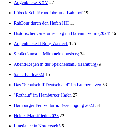
Augenblicke XXV
27
Lübeck Schiffsrundfahrt und Bahnhof
19
Rah3our durch den Hafen HH
11
Historischer Güterumschlag im Hafenmuseum (2024)
46
Augenblicke II Burg Waldeck
125
Straßenkunst in Mümmelmannsberg
34
Abend/Regen in der Speicherstah3 (Hamburg)
9
Santa Pauli 2023
15
Das "Schulschiff Deutschland" im Bremerhaven
53
"Rothaut" im Hamburger Hafen
27
Hamburger Fernsehturm, Besichtigung 2023
34
Heider Marktfriede 2023
22
Linedance in Nordersteh3
5