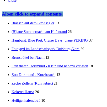
Close
Alben
click to expand contents
Brassen auf dem Großsegler
13
(B)laue Sommernacht am Hafenrand
26
Hamburg: Blue Port, Cruise Days, blaue PEKING
37
Fotojagd im Landschaftspark Duisburg-Nord
39
Brunsbüttel bei Nacht
12
Stah3hafen Dortmund - Klein und nahezu verlasen
18
Zoo Dortmund - Kurzbesuch
13
Zeche Zollern (Ruhrgebiet)
21
Kokerei Hansa
26
Heiligenhafen2025
10