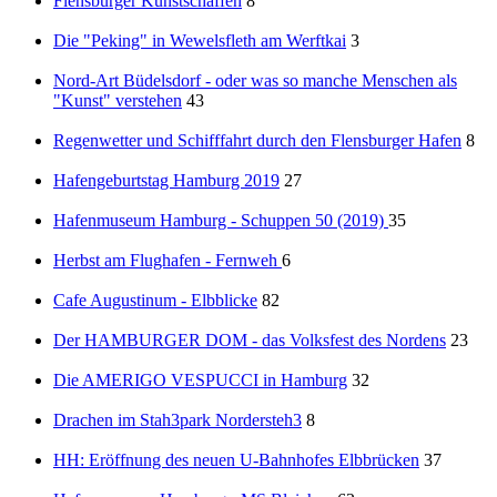
Flensburger Kunstschaffen
8
Die "Peking" in Wewelsfleth am Werftkai
3
Nord-Art Büdelsdorf - oder was so manche Menschen als
"Kunst" verstehen
43
Regenwetter und Schifffahrt durch den Flensburger Hafen
8
Hafengeburtstag Hamburg 2019
27
Hafenmuseum Hamburg - Schuppen 50 (2019)
35
Herbst am Flughafen - Fernweh
6
Cafe Augustinum - Elbblicke
82
Der HAMBURGER DOM - das Volksfest des Nordens
23
Die AMERIGO VESPUCCI in Hamburg
32
Drachen im Stah3park Nordersteh3
8
HH: Eröffnung des neuen U-Bahnhofes Elbbrücken
37