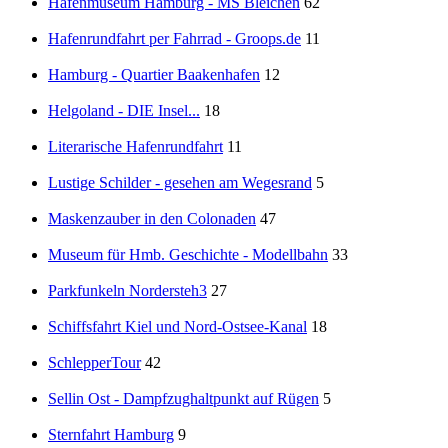
Hafenmuseum Hamburg - MS Bleichen
62
Hafenrundfahrt per Fahrrad - Groops.de
11
Hamburg - Quartier Baakenhafen
12
Helgoland - DIE Insel...
18
Literarische Hafenrundfahrt
11
Lustige Schilder - gesehen am Wegesrand
5
Maskenzauber in den Colonaden
47
Museum für Hmb. Geschichte - Modellbahn
33
Parkfunkeln Nordersteh3
27
Schiffsfahrt Kiel und Nord-Ostsee-Kanal
18
SchlepperTour
42
Sellin Ost - Dampfzughaltpunkt auf Rügen
5
Sternfahrt Hamburg
9