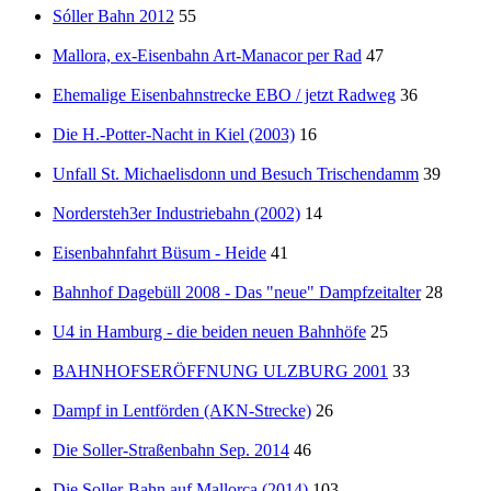
Sóller Bahn 2012
55
Mallora, ex-Eisenbahn Art-Manacor per Rad
47
Ehemalige Eisenbahnstrecke EBO / jetzt Radweg
36
Die H.-Potter-Nacht in Kiel (2003)
16
Unfall St. Michaelisdonn und Besuch Trischendamm
39
Nordersteh3er Industriebahn (2002)
14
Eisenbahnfahrt Büsum - Heide
41
Bahnhof Dagebüll 2008 - Das "neue" Dampfzeitalter
28
U4 in Hamburg - die beiden neuen Bahnhöfe
25
BAHNHOFSERÖFFNUNG ULZBURG 2001
33
Dampf in Lentförden (AKN-Strecke)
26
Die Soller-Straßenbahn Sep. 2014
46
Die Soller-Bahn auf Mallorca (2014)
103