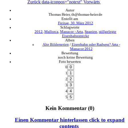
Zurück
data-iconpos="notext"
Vorwärts
Autor
Thomas Heier, th@thomas-heier.de
Erstellt am
Freitag, 30. März 2012
Schlagworte
2012
,
Mallorca
,
Manacor - Arta
,
Spanien
,
stillgelegte
Eisenbahnstrecke
Alben
Alte Bilderserien
/
Eisenbahn oder Radweg? Arta -
Manacor 2012
Bewertung
noch keine Bewertung
Foto bewerten
0
1
2
3
4
5
Kein Kommentar (0)
Einen Kommentar hinterlassen
click to expand
contents