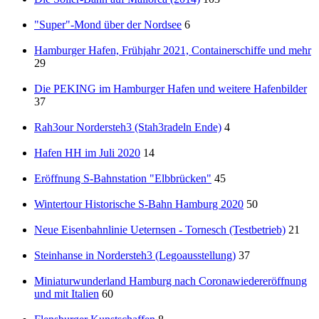
"Super"-Mond über der Nordsee
6
Hamburger Hafen, Frühjahr 2021, Containerschiffe und mehr
29
Die PEKING im Hamburger Hafen und weitere Hafenbilder
37
Rah3our Nordersteh3 (Stah3radeln Ende)
4
Hafen HH im Juli 2020
14
Eröffnung S-Bahnstation "Elbbrücken"
45
Wintertour Historische S-Bahn Hamburg 2020
50
Neue Eisenbahnlinie Ueternsen - Tornesch (Testbetrieb)
21
Steinhanse in Nordersteh3 (Legoausstellung)
37
Miniaturwunderland Hamburg nach Coronawiedereröffnung
und mit Italien
60