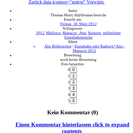
Zurück
data-iconpos="notext"
Vorwärts
Autor
Thomas Heier, th@thomas-heier.de
Erstellt am
Freitag, 30. März 2012
Schlagworte
2012
,
Mallorca
,
Manacor - Arta
,
Spanien
,
stillgelegte
Eisenbahnstrecke
Alben
Alte Bilderserien
/
Eisenbahn oder Radweg? Arta -
Manacor 2012
Bewertung
noch keine Bewertung
Foto bewerten
0
1
2
3
4
5
Kein Kommentar (0)
Einen Kommentar hinterlassen
click to expand
contents