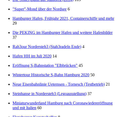
"Super"-Mond über der Nordsee
6
Hamburger Hafen, Frühjahr 2021, Containerschiffe und mehr
29
Die PEKING im Hamburger Hafen und weitere Hafenbilder
37
Rah3our Nordersteh3 (Stah3radeln Ende)
4
Hafen HH im Juli 2020
14
Eröffnung S-Bahnstation "Elbbrücken"
45
Wintertour Historische S-Bahn Hamburg 2020
50
Neue Eisenbahnlinie Ueternsen - Tornesch (Testbetrieb)
21
Steinhanse in Nordersteh3 (Legoausstellung)
37
Miniaturwunderland Hamburg nach Coronawiedereröffnung
und mit Italien
60