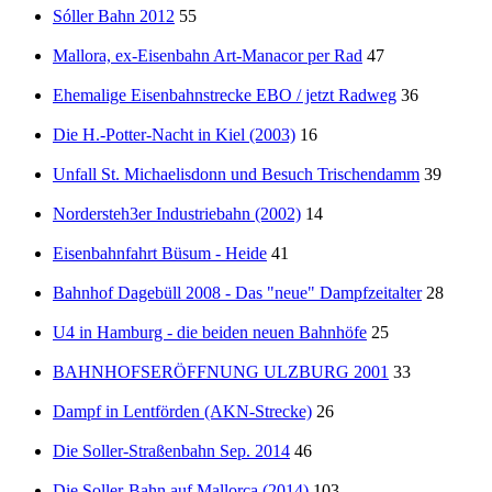
Sóller Bahn 2012
55
Mallora, ex-Eisenbahn Art-Manacor per Rad
47
Ehemalige Eisenbahnstrecke EBO / jetzt Radweg
36
Die H.-Potter-Nacht in Kiel (2003)
16
Unfall St. Michaelisdonn und Besuch Trischendamm
39
Nordersteh3er Industriebahn (2002)
14
Eisenbahnfahrt Büsum - Heide
41
Bahnhof Dagebüll 2008 - Das "neue" Dampfzeitalter
28
U4 in Hamburg - die beiden neuen Bahnhöfe
25
BAHNHOFSERÖFFNUNG ULZBURG 2001
33
Dampf in Lentförden (AKN-Strecke)
26
Die Soller-Straßenbahn Sep. 2014
46
Die Soller-Bahn auf Mallorca (2014)
103