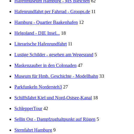
Hafenmuseum Hamburg - MS Bleichen
62
Hafenrundfahrt per Fahrrad - Groops.de
11
Hamburg - Quartier Baakenhafen
12
Helgoland - DIE Insel...
18
Literarische Hafenrundfahrt
11
Lustige Schilder - gesehen am Wegesrand
5
Maskenzauber in den Colonaden
47
Museum für Hmb. Geschichte - Modellbahn
33
Parkfunkeln Nordersteh3
27
Schiffsfahrt Kiel und Nord-Ostsee-Kanal
18
SchlepperTour
42
Sellin Ost - Dampfzughaltpunkt auf Rügen
5
Sternfahrt Hamburg
9