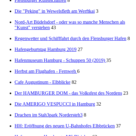
Flensburger Kunstschaffen
8
Die "Peking" in Wewelsfleth am Werftkai
3
Nord-Art Büdelsdorf - oder was so manche Menschen als
"Kunst" verstehen
43
Regenwetter und Schifffahrt durch den Flensburger Hafen
8
Hafengeburtstag Hamburg 2019
27
Hafenmuseum Hamburg - Schuppen 50 (2019)
35
Herbst am Flughafen - Fernweh
6
Cafe Augustinum - Elbblicke
82
Der HAMBURGER DOM - das Volksfest des Nordens
23
Die AMERIGO VESPUCCI in Hamburg
32
Drachen im Stah3park Nordersteh3
8
HH: Eröffnung des neuen U-Bahnhofes Elbbrücken
37