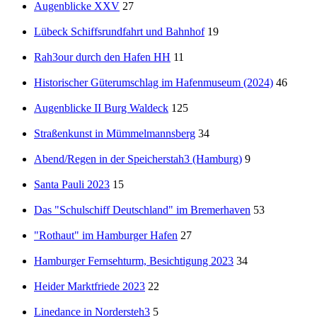
Augenblicke XXV
27
Lübeck Schiffsrundfahrt und Bahnhof
19
Rah3our durch den Hafen HH
11
Historischer Güterumschlag im Hafenmuseum (2024)
46
Augenblicke II Burg Waldeck
125
Straßenkunst in Mümmelmannsberg
34
Abend/Regen in der Speicherstah3 (Hamburg)
9
Santa Pauli 2023
15
Das "Schulschiff Deutschland" im Bremerhaven
53
"Rothaut" im Hamburger Hafen
27
Hamburger Fernsehturm, Besichtigung 2023
34
Heider Marktfriede 2023
22
Linedance in Nordersteh3
5