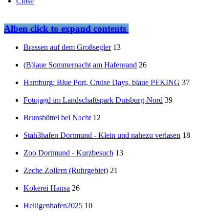
Close
Alben
click to expand contents
Brassen auf dem Großsegler
13
(B)laue Sommernacht am Hafenrand
26
Hamburg: Blue Port, Cruise Days, blaue PEKING
37
Fotojagd im Landschaftspark Duisburg-Nord
39
Brunsbüttel bei Nacht
12
Stah3hafen Dortmund - Klein und nahezu verlasen
18
Zoo Dortmund - Kurzbesuch
13
Zeche Zollern (Ruhrgebiet)
21
Kokerei Hansa
26
Heiligenhafen2025
10