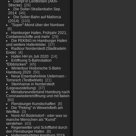
Dampf in Lentförden (AKN-
Strecke)
26
Die Soller-Straßenbahn Sep.
2014
46
Die Soller-Bahn auf Mallorca
(2014)
103
"Super"-Mond über der Nordsee
6
Hamburger Hafen, Frühjahr 2021,
Containerschiffe und mehr
29
Die PEKING im Hamburger Hafen
und weitere Hafenbilder
37
Radtour Norderstedt (Stadtradeln
Ende)
4
Hafen HH im Juli 2020
14
Eröffnung S-Bahnstation
"Elbbrücken"
45
Wintertour Historische S-Bahn
Hamburg 2020
50
Neue Eisenbahnlinie Ueternsen -
Tornesch (Testbetrieb)
21
Steinhanse in Norderstedt
(Legoausstellung)
37
Miniaturwunderland Hamburg nach
Coronawiedereröffnung und mit Italien
60
Flensburger Kunstschaffen
8
Die "Peking" in Wewelsfleth am
Werftkai
3
Nord-Art Büdelsdorf - oder was so
manche Menschen als "Kunst"
verstehen
43
Regenwetter und Schifffahrt durch
den Flensburger Hafen
8
Hafengeburtstag Hamburg 2019