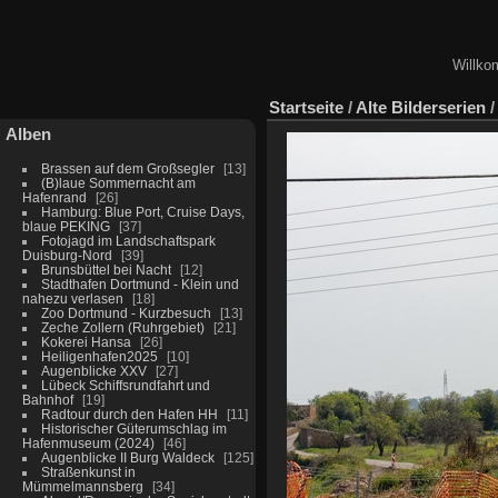
Willko
Startseite
/
Alte Bilderserien
Alben
Brassen auf dem Großsegler
13
(B)laue Sommernacht am
Hafenrand
26
Hamburg: Blue Port, Cruise Days,
blaue PEKING
37
Fotojagd im Landschaftspark
Duisburg-Nord
39
Brunsbüttel bei Nacht
12
Stadthafen Dortmund - Klein und
nahezu verlasen
18
Zoo Dortmund - Kurzbesuch
13
Zeche Zollern (Ruhrgebiet)
21
Kokerei Hansa
26
Heiligenhafen2025
10
Augenblicke XXV
27
Lübeck Schiffsrundfahrt und
Bahnhof
19
Radtour durch den Hafen HH
11
Historischer Güterumschlag im
Hafenmuseum (2024)
46
Augenblicke II Burg Waldeck
125
Straßenkunst in
Mümmelmannsberg
34