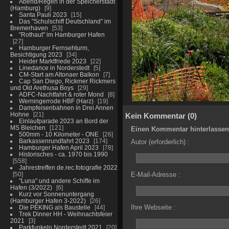
Abend/Regen in der Speicherstadt
(Hamburg)
9
Santa Pauli 2023
15
Das "Schulschiff Deutschland" im
Bremerhaven
53
"Rothaut" im Hamburger Hafen
27
Hamburger Fernsehturm,
Besichtigung 2023
34
Heider Marktfriede 2023
22
Linedance in Norderstedt
5
CM-Start am Altonaer Balkon
7
Cap San Diego, Rickmer Rickmers
und Old Arethusa Boys
29
ADFC-Nachtfahrt & roter Mond
8
Werningerrode HBF (Harz)
19
Dampfeisenbahnen in Drei Annen
Hohne
21
Kein Kommentar (0)
Einlaufparade 2023 an Bord der
MS Bleichen
121
Einen Kommentar hinterlassen
500mm - 10 Kilometer - ONE
26
Barkassenrundfahrt 2023
174
Autor (erforderlich) :
Hamburger Hafen April 2023
78
Historisches - ca. 1970 bis 1990
558
Jahrestreffen de.rec.fotografie 2022
50
E-Mail-Adresse :
"Luna" und andere Schiffe im
Hafen (3/2022)
6
Kurz vor Sonnenuntergang
(Hamburger Hafen 3-2022)
26
Ihre Webseite :
Die PEKING als Baustelle
44
Trek Dinner HH - Weihnachtsfeier
2021
3
Parkfunkeln Norderstedt 2021
20