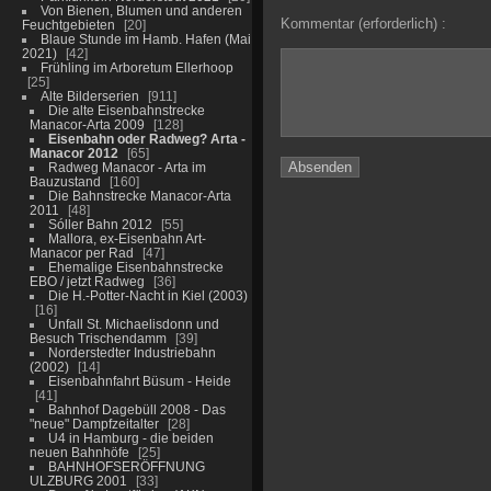
Von Bienen, Blumen und anderen
Kommentar (erforderlich) :
Feuchtgebieten
20
Blaue Stunde im Hamb. Hafen (Mai
2021)
42
Frühling im Arboretum Ellerhoop
25
Alte Bilderserien
911
Die alte Eisenbahnstrecke
Manacor-Arta 2009
128
Eisenbahn oder Radweg? Arta -
Manacor 2012
65
Radweg Manacor - Arta im
Bauzustand
160
Die Bahnstrecke Manacor-Arta
2011
48
Sóller Bahn 2012
55
Mallora, ex-Eisenbahn Art-
Manacor per Rad
47
Ehemalige Eisenbahnstrecke
EBO / jetzt Radweg
36
Die H.-Potter-Nacht in Kiel (2003)
16
Unfall St. Michaelisdonn und
Besuch Trischendamm
39
Norderstedter Industriebahn
(2002)
14
Eisenbahnfahrt Büsum - Heide
41
Bahnhof Dagebüll 2008 - Das
"neue" Dampfzeitalter
28
U4 in Hamburg - die beiden
neuen Bahnhöfe
25
BAHNHOFSERÖFFNUNG
ULZBURG 2001
33