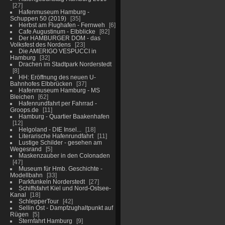
27
Hafenmuseum Hamburg -
Schuppen 50 (2019)
35
Herbst am Flughafen - Fernweh
6
Cafe Augustinum - Elbblicke
82
Der HAMBURGER DOM - das
Volksfest des Nordens
23
Die AMERIGO VESPUCCI in
Hamburg
32
Drachen im Stadtpark Norderstedt
8
HH: Eröffnung des neuen U-
Bahnhofes Elbbrücken
37
Hafenmuseum Hamburg - MS
Bleichen
62
Hafenrundfahrt per Fahrrad -
Groops.de
11
Hamburg - Quartier Baakenhafen
12
Helgoland - DIE Insel...
18
Literarische Hafenrundfahrt
11
Lustige Schilder - gesehen am
Wegesrand
5
Maskenzauber in den Colonaden
47
Museum für Hmb. Geschichte -
Modellbahn
33
Parkfunkeln Norderstedt
27
Schiffsfahrt Kiel und Nord-Ostsee-
Kanal
18
SchlepperTour
42
Sellin Ost - Dampfzughaltpunkt auf
Rügen
5
Sternfahrt Hamburg
9