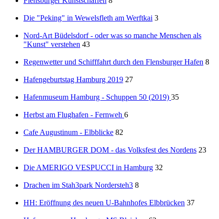
Flensburger Kunstschaffen
8
Die "Peking" in Wewelsfleth am Werftkai
3
Nord-Art Büdelsdorf - oder was so manche Menschen als
"Kunst" verstehen
43
Regenwetter und Schifffahrt durch den Flensburger Hafen
8
Hafengeburtstag Hamburg 2019
27
Hafenmuseum Hamburg - Schuppen 50 (2019)
35
Herbst am Flughafen - Fernweh
6
Cafe Augustinum - Elbblicke
82
Der HAMBURGER DOM - das Volksfest des Nordens
23
Die AMERIGO VESPUCCI in Hamburg
32
Drachen im Stah3park Nordersteh3
8
HH: Eröffnung des neuen U-Bahnhofes Elbbrücken
37