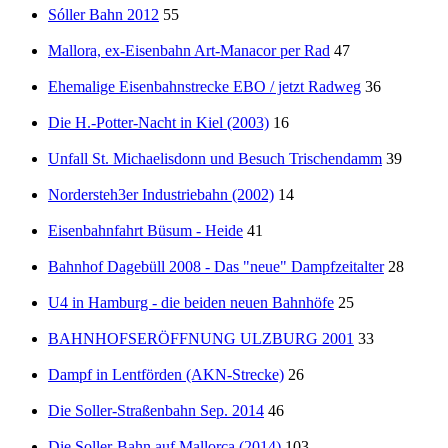
Sóller Bahn 2012
55
Mallora, ex-Eisenbahn Art-Manacor per Rad
47
Ehemalige Eisenbahnstrecke EBO / jetzt Radweg
36
Die H.-Potter-Nacht in Kiel (2003)
16
Unfall St. Michaelisdonn und Besuch Trischendamm
39
Nordersteh3er Industriebahn (2002)
14
Eisenbahnfahrt Büsum - Heide
41
Bahnhof Dagebüll 2008 - Das "neue" Dampfzeitalter
28
U4 in Hamburg - die beiden neuen Bahnhöfe
25
BAHNHOFSERÖFFNUNG ULZBURG 2001
33
Dampf in Lentförden (AKN-Strecke)
26
Die Soller-Straßenbahn Sep. 2014
46
Die Soller-Bahn auf Mallorca (2014)
103