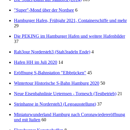
"Super"-Mond über der Nordsee
6
Hamburger Hafen, Frühjahr 2021, Containerschiffe und mehr
29
Die PEKING im Hamburger Hafen und weitere Hafenbilder
37
Rah3our Nordersteh3 (Stah3radeln Ende)
4
Hafen HH im Juli 2020
14
Eröffnung S-Bahnstation "Elbbrücken"
45
Wintertour Historische S-Bahn Hamburg 2020
50
Neue Eisenbahnlinie Ueternsen - Tornesch (Testbetrieb)
21
Steinhanse in Nordersteh3 (Legoausstellung)
37
Miniaturwunderland Hamburg nach Coronawiedereröffnung
und mit Italien
60