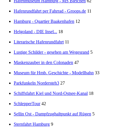
Hafenmuseum Hamburg - MS Bleichen
62
Hafenrundfahrt per Fahrrad - Groops.de
11
Hamburg - Quartier Baakenhafen
12
Helgoland - DIE Insel...
18
Literarische Hafenrundfahrt
11
Lustige Schilder - gesehen am Wegesrand
5
Maskenzauber in den Colonaden
47
Museum für Hmb. Geschichte - Modellbahn
33
Parkfunkeln Nordersteh3
27
Schiffsfahrt Kiel und Nord-Ostsee-Kanal
18
SchlepperTour
42
Sellin Ost - Dampfzughaltpunkt auf Rügen
5
Sternfahrt Hamburg
9