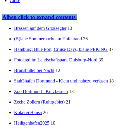
Close
Alben
click to expand contents
Brassen auf dem Großsegler
13
(B)laue Sommernacht am Hafenrand
26
Hamburg: Blue Port, Cruise Days, blaue PEKING
37
Fotojagd im Landschaftspark Duisburg-Nord
39
Brunsbüttel bei Nacht
12
Stah3hafen Dortmund - Klein und nahezu verlasen
18
Zoo Dortmund - Kurzbesuch
13
Zeche Zollern (Ruhrgebiet)
21
Kokerei Hansa
26
Heiligenhafen2025
10