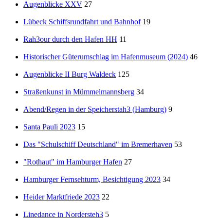
Augenblicke XXV
27
Lübeck Schiffsrundfahrt und Bahnhof
19
Rah3our durch den Hafen HH
11
Historischer Güterumschlag im Hafenmuseum (2024)
46
Augenblicke II Burg Waldeck
125
Straßenkunst in Mümmelmannsberg
34
Abend/Regen in der Speicherstah3 (Hamburg)
9
Santa Pauli 2023
15
Das "Schulschiff Deutschland" im Bremerhaven
53
"Rothaut" im Hamburger Hafen
27
Hamburger Fernsehturm, Besichtigung 2023
34
Heider Marktfriede 2023
22
Linedance in Nordersteh3
5