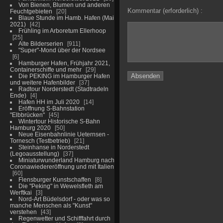
Von Bienen, Blumen und anderen
Kommentar (erforderlich) :
Feuchtgebieten
20
Blaue Stunde im Hamb. Hafen (Mai
2021)
42
Frühling im Arboretum Ellerhoop
25
Alte Bilderserien
911
"Super"-Mond über der Nordsee
6
Hamburger Hafen, Frühjahr 2021,
Containerschiffe und mehr
29
Die PEKING im Hamburger Hafen
und weitere Hafenbilder
37
Radtour Norderstedt (Stadtradeln
Ende)
4
Hafen HH im Juli 2020
14
Eröffnung S-Bahnstation
"Elbbrücken"
45
Wintertour Historische S-Bahn
Hamburg 2020
50
Neue Eisenbahnlinie Ueternsen -
Tornesch (Testbetrieb)
21
Steinhanse in Norderstedt
(Legoausstellung)
37
Miniaturwunderland Hamburg nach
Coronawiedereröffnung und mit Italien
60
Flensburger Kunstschaffen
8
Die "Peking" in Wewelsfleth am
Werftkai
3
Nord-Art Büdelsdorf - oder was so
manche Menschen als "Kunst"
verstehen
43
Regenwetter und Schifffahrt durch