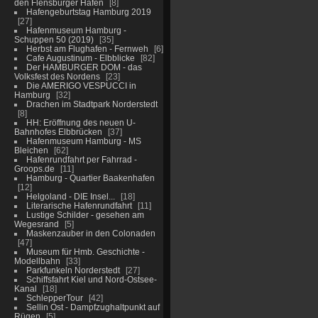
den Flensburger Hafen
8
Hafengeburtstag Hamburg 2019
27
Hafenmuseum Hamburg -
Schuppen 50 (2019)
35
Herbst am Flughafen - Fernweh
6
Cafe Augustinum - Elbblicke
82
Der HAMBURGER DOM - das
Volksfest des Nordens
23
Die AMERIGO VESPUCCI in
Hamburg
32
Drachen im Stadtpark Norderstedt
8
HH: Eröffnung des neuen U-
Bahnhofes Elbbrücken
37
Hafenmuseum Hamburg - MS
Bleichen
62
Hafenrundfahrt per Fahrrad -
Groops.de
11
Hamburg - Quartier Baakenhafen
12
Helgoland - DIE Insel...
18
Literarische Hafenrundfahrt
11
Lustige Schilder - gesehen am
Wegesrand
5
Maskenzauber in den Colonaden
47
Museum für Hmb. Geschichte -
Modellbahn
33
Parkfunkeln Norderstedt
27
Schiffsfahrt Kiel und Nord-Ostsee-
Kanal
18
SchlepperTour
42
Sellin Ost - Dampfzughaltpunkt auf
Rügen
5