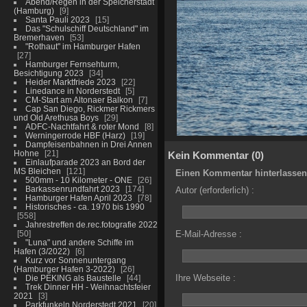
Abend/Regen in der Speicherstadt
(Hamburg)
9
Santa Pauli 2023
15
Das "Schulschiff Deutschland" im
Bremerhaven
53
"Rothaut" im Hamburger Hafen
27
Hamburger Fernsehturm,
Besichtigung 2023
34
Heider Marktfriede 2023
22
Linedance in Norderstedt
5
CM-Start am Altonaer Balkon
7
Cap San Diego, Rickmer Rickmers
und Old Arethusa Boys
29
ADFC-Nachtfahrt & roter Mond
8
Werningerrode HBF (Harz)
19
Dampfeisenbahnen in Drei Annen
Hohne
21
Kein Kommentar (0)
Einlaufparade 2023 an Bord der
MS Bleichen
121
Einen Kommentar hinterlassen
500mm - 10 Kilometer - ONE
26
Barkassenrundfahrt 2023
174
Autor (erforderlich) :
Hamburger Hafen April 2023
78
Historisches - ca. 1970 bis 1990
558
Jahrestreffen de.rec.fotografie 2022
50
E-Mail-Adresse :
"Luna" und andere Schiffe im
Hafen (3/2022)
6
Kurz vor Sonnenuntergang
(Hamburger Hafen 3-2022)
26
Ihre Webseite :
Die PEKING als Baustelle
44
Trek Dinner HH - Weihnachtsfeier
2021
3
Parkfunkeln Norderstedt 2021
20