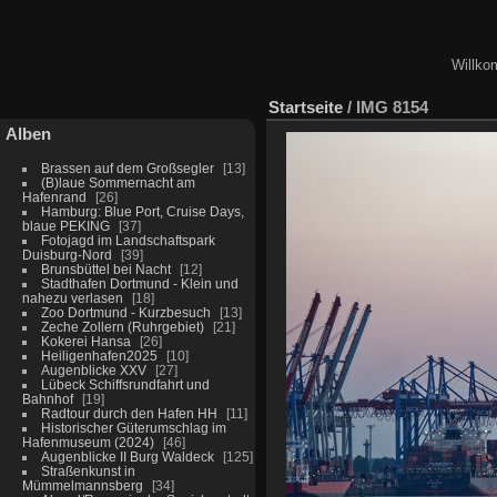
Willko
Startseite
/
IMG 8154
Alben
Brassen auf dem Großsegler
13
(B)laue Sommernacht am
Hafenrand
26
Hamburg: Blue Port, Cruise Days,
blaue PEKING
37
Fotojagd im Landschaftspark
Duisburg-Nord
39
Brunsbüttel bei Nacht
12
Stadthafen Dortmund - Klein und
nahezu verlasen
18
Zoo Dortmund - Kurzbesuch
13
Zeche Zollern (Ruhrgebiet)
21
Kokerei Hansa
26
Heiligenhafen2025
10
Augenblicke XXV
27
Lübeck Schiffsrundfahrt und
Bahnhof
19
Radtour durch den Hafen HH
11
Historischer Güterumschlag im
Hafenmuseum (2024)
46
Augenblicke II Burg Waldeck
125
Straßenkunst in
Mümmelmannsberg
34