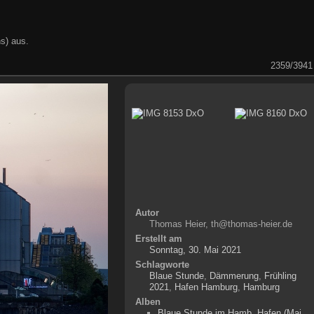
s) aus.
2359/3941
Autor
Thomas Heier, th@thomas-heier.de
Erstellt am
Sonntag, 30. Mai 2021
Schlagworte
Blaue Stunde
,
Dämmerung
,
Frühling
2021
,
Hafen Hamburg
,
Hamburg
Alben
Blaue Stunde im Hamb. Hafen (Mai