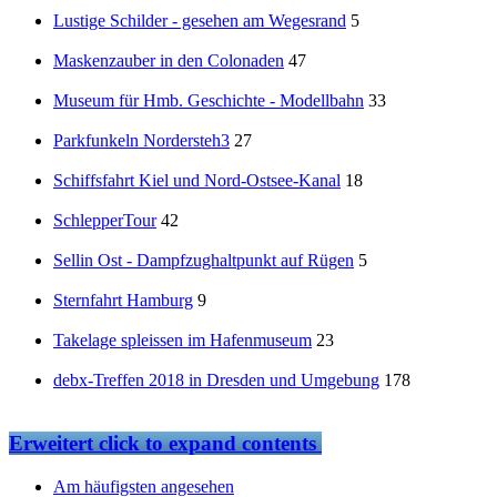
Lustige Schilder - gesehen am Wegesrand
5
Maskenzauber in den Colonaden
47
Museum für Hmb. Geschichte - Modellbahn
33
Parkfunkeln Nordersteh3
27
Schiffsfahrt Kiel und Nord-Ostsee-Kanal
18
SchlepperTour
42
Sellin Ost - Dampfzughaltpunkt auf Rügen
5
Sternfahrt Hamburg
9
Takelage spleissen im Hafenmuseum
23
debx-Treffen 2018 in Dresden und Umgebung
178
Erweitert
click to expand contents
Am häufigsten angesehen