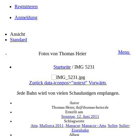
Registrieren
Anmeldung
Ansicht
Standard
Menu
Fotos von Thomas Heier
Startseite
/
IMG 5231
Zurück
data-iconpos="notext"
Vorwärts
Jede Bahn wird von vielen Schaulustigen empfangen.
Autor
Thomas Heier, th@thomas-heier.de
Erstellt am
Sonntag, 12. Juni 2011
Schlagworte
Arta
,
Mallorca 2011
,
Manacor
,
Manacor - Arta
,
Soller
,
Soller-
Eisenbahn
Alben