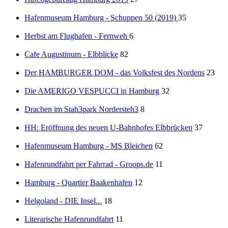
Hafenmuseum Hamburg - Schuppen 50 (2019)
35
Herbst am Flughafen - Fernweh
6
Cafe Augustinum - Elbblicke
82
Der HAMBURGER DOM - das Volksfest des Nordens
23
Die AMERIGO VESPUCCI in Hamburg
32
Drachen im Stah3park Nordersteh3
8
HH: Eröffnung des neuen U-Bahnhofes Elbbrücken
37
Hafenmuseum Hamburg - MS Bleichen
62
Hafenrundfahrt per Fahrrad - Groops.de
11
Hamburg - Quartier Baakenhafen
12
Helgoland - DIE Insel...
18
Literarische Hafenrundfahrt
11