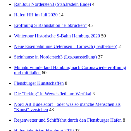
Rah3our Nordersteh3 (Stah3radeln Ende)
4
Hafen HH im Juli 2020
14
Eröffnung S-Bahnstation "Elbbrücken"
45
Wintertour Historische S-Bahn Hamburg 2020
50
Neue Eisenbahnlinie Ueternsen - Tornesch (Testbetrieb)
21
Steinhanse in Nordersteh3 (Legoausstellung)
37
Miniaturwunderland Hamburg nach Coronawiedereröffnung
und mit Italien
60
Flensburger Kunstschaffen
8
Die "Peking" in Wewelsfleth am Werftkai
3
Nord-Art Büdelsdorf - oder was so manche Menschen als
"Kunst" verstehen
43
Regenwetter und Schifffahrt durch den Flensburger Hafen
8
Hafengeburtstag Hamburg 2019
27