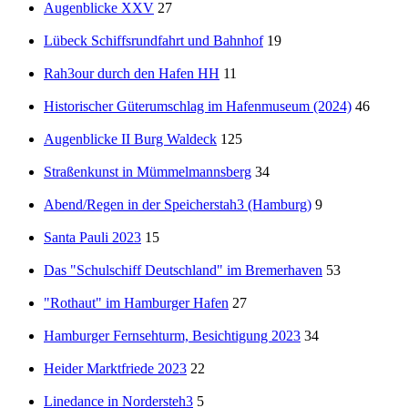
Augenblicke XXV
27
Lübeck Schiffsrundfahrt und Bahnhof
19
Rah3our durch den Hafen HH
11
Historischer Güterumschlag im Hafenmuseum (2024)
46
Augenblicke II Burg Waldeck
125
Straßenkunst in Mümmelmannsberg
34
Abend/Regen in der Speicherstah3 (Hamburg)
9
Santa Pauli 2023
15
Das "Schulschiff Deutschland" im Bremerhaven
53
"Rothaut" im Hamburger Hafen
27
Hamburger Fernsehturm, Besichtigung 2023
34
Heider Marktfriede 2023
22
Linedance in Nordersteh3
5