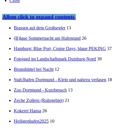
Close
Alben
click to expand contents
Brassen auf dem Großsegler
13
(B)laue Sommernacht am Hafenrand
26
Hamburg: Blue Port, Cruise Days, blaue PEKING
37
Fotojagd im Landschaftspark Duisburg-Nord
39
Brunsbüttel bei Nacht
12
Stah3hafen Dortmund - Klein und nahezu verlasen
18
Zoo Dortmund - Kurzbesuch
13
Zeche Zollern (Ruhrgebiet)
21
Kokerei Hansa
26
Heiligenhafen2025
10