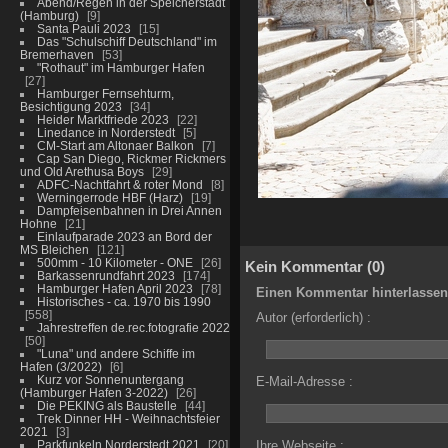
Abend/Regen in der Speicherstadt
(Hamburg)
9
Santa Pauli 2023
15
Das "Schulschiff Deutschland" im
Bremerhaven
53
"Rothaut" im Hamburger Hafen
27
Hamburger Fernsehturm,
Besichtigung 2023
34
Heider Marktfriede 2023
22
Linedance in Norderstedt
5
CM-Start am Altonaer Balkon
7
Cap San Diego, Rickmer Rickmers
und Old Arethusa Boys
29
ADFC-Nachtfahrt & roter Mond
8
Werningerrode HBF (Harz)
19
Dampfeisenbahnen in Drei Annen
Hohne
21
Einlaufparade 2023 an Bord der
MS Bleichen
121
500mm - 10 Kilometer - ONE
26
Kein Kommentar (0)
Barkassenrundfahrt 2023
174
Hamburger Hafen April 2023
78
Einen Kommentar hinterlassen
Historisches - ca. 1970 bis 1990
558
Autor (erforderlich) :
Jahrestreffen de.rec.fotografie 2022
50
"Luna" und andere Schiffe im
Hafen (3/2022)
6
Kurz vor Sonnenuntergang
E-Mail-Adresse :
(Hamburger Hafen 3-2022)
26
Die PEKING als Baustelle
44
Trek Dinner HH - Weihnachtsfeier
2021
3
Parkfunkeln Norderstedt 2021
20
Ihre Webseite :