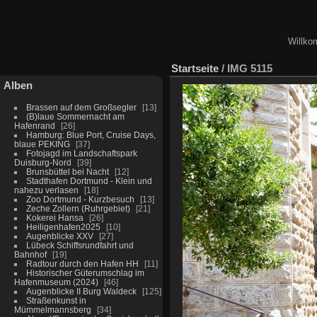
Willko
Startseite
/
IMG 5115
Alben
Brassen auf dem Großsegler
13
(B)laue Sommernacht am
Hafenrand
26
Hamburg: Blue Port, Cruise Days,
blaue PEKING
37
Fotojagd im Landschaftspark
Duisburg-Nord
39
Brunsbüttel bei Nacht
12
Stadthafen Dortmund - Klein und
nahezu verlasen
18
Zoo Dortmund - Kurzbesuch
13
Zeche Zollern (Ruhrgebiet)
21
Kokerei Hansa
26
Heiligenhafen2025
10
Augenblicke XXV
27
Lübeck Schiffsrundfahrt und
Bahnhof
19
Radtour durch den Hafen HH
11
Historischer Güterumschlag im
Hafenmuseum (2024)
46
Augenblicke II Burg Waldeck
125
Straßenkunst in
Mümmelmannsberg
34