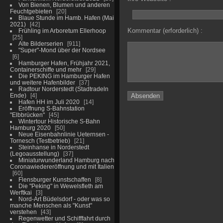
Von Bienen, Blumen und anderen
Feuchtgebieten
20
Blaue Stunde im Hamb. Hafen (Mai
2021)
42
Kommentar (erforderlich) :
Frühling im Arboretum Ellerhoop
25
Alte Bilderserien
911
"Super"-Mond über der Nordsee
6
Hamburger Hafen, Frühjahr 2021,
Containerschiffe und mehr
29
Die PEKING im Hamburger Hafen
und weitere Hafenbilder
37
Radtour Norderstedt (Stadtradeln
Ende)
4
Hafen HH im Juli 2020
14
Eröffnung S-Bahnstation
"Elbbrücken"
45
Wintertour Historische S-Bahn
Hamburg 2020
50
Neue Eisenbahnlinie Ueternsen -
Tornesch (Testbetrieb)
21
Steinhanse in Norderstedt
(Legoausstellung)
37
Miniaturwunderland Hamburg nach
Coronawiedereröffnung und mit Italien
60
Flensburger Kunstschaffen
8
Die "Peking" in Wewelsfleth am
Werftkai
3
Nord-Art Büdelsdorf - oder was so
manche Menschen als "Kunst"
verstehen
43
Regenwetter und Schifffahrt durch