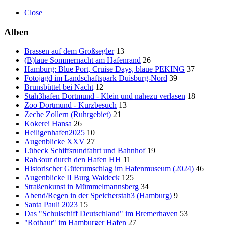
Close
Alben
Brassen auf dem Großsegler
13
(B)laue Sommernacht am Hafenrand
26
Hamburg: Blue Port, Cruise Days, blaue PEKING
37
Fotojagd im Landschaftspark Duisburg-Nord
39
Brunsbüttel bei Nacht
12
Stah3hafen Dortmund - Klein und nahezu verlasen
18
Zoo Dortmund - Kurzbesuch
13
Zeche Zollern (Ruhrgebiet)
21
Kokerei Hansa
26
Heiligenhafen2025
10
Augenblicke XXV
27
Lübeck Schiffsrundfahrt und Bahnhof
19
Rah3our durch den Hafen HH
11
Historischer Güterumschlag im Hafenmuseum (2024)
46
Augenblicke II Burg Waldeck
125
Straßenkunst in Mümmelmannsberg
34
Abend/Regen in der Speicherstah3 (Hamburg)
9
Santa Pauli 2023
15
Das "Schulschiff Deutschland" im Bremerhaven
53
"Rothaut" im Hamburger Hafen
27