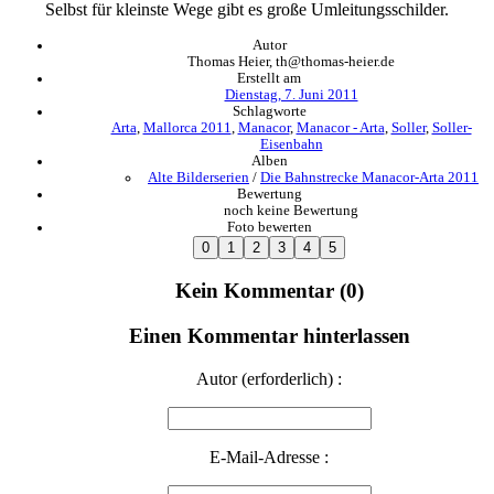
Selbst für kleinste Wege gibt es große Umleitungsschilder.
Autor
Thomas Heier, th@thomas-heier.de
Erstellt am
Dienstag, 7. Juni 2011
Schlagworte
Arta
,
Mallorca 2011
,
Manacor
,
Manacor - Arta
,
Soller
,
Soller-
Eisenbahn
Alben
Alte Bilderserien
/
Die Bahnstrecke Manacor-Arta 2011
Bewertung
noch keine Bewertung
Foto bewerten
Kein Kommentar (0)
Einen Kommentar hinterlassen
Autor (erforderlich) :
E-Mail-Adresse :