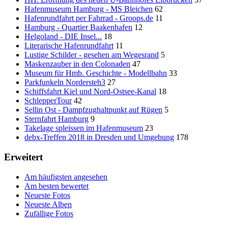
Hafenmuseum Hamburg - MS Bleichen
62
Hafenrundfahrt per Fahrrad - Groops.de
11
Hamburg - Quartier Baakenhafen
12
Helgoland - DIE Insel...
18
Literarische Hafenrundfahrt
11
Lustige Schilder - gesehen am Wegesrand
5
Maskenzauber in den Colonaden
47
Museum für Hmb. Geschichte - Modellbahn
33
Parkfunkeln Nordersteh3
27
Schiffsfahrt Kiel und Nord-Ostsee-Kanal
18
SchlepperTour
42
Sellin Ost - Dampfzughaltpunkt auf Rügen
5
Sternfahrt Hamburg
9
Takelage spleissen im Hafenmuseum
23
debx-Treffen 2018 in Dresden und Umgebung
178
Erweitert
Am häufigsten angesehen
Am besten bewertet
Neueste Fotos
Neueste Alben
Zufällige Fotos