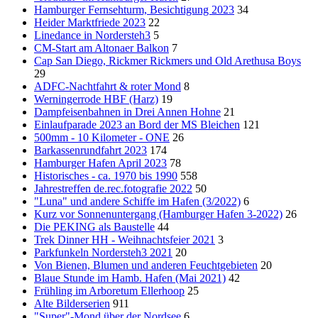
Hamburger Fernsehturm, Besichtigung 2023
34
Heider Marktfriede 2023
22
Linedance in Nordersteh3
5
CM-Start am Altonaer Balkon
7
Cap San Diego, Rickmer Rickmers und Old Arethusa Boys
29
ADFC-Nachtfahrt & roter Mond
8
Werningerrode HBF (Harz)
19
Dampfeisenbahnen in Drei Annen Hohne
21
Einlaufparade 2023 an Bord der MS Bleichen
121
500mm - 10 Kilometer - ONE
26
Barkassenrundfahrt 2023
174
Hamburger Hafen April 2023
78
Historisches - ca. 1970 bis 1990
558
Jahrestreffen de.rec.fotografie 2022
50
"Luna" und andere Schiffe im Hafen (3/2022)
6
Kurz vor Sonnenuntergang (Hamburger Hafen 3-2022)
26
Die PEKING als Baustelle
44
Trek Dinner HH - Weihnachtsfeier 2021
3
Parkfunkeln Nordersteh3 2021
20
Von Bienen, Blumen und anderen Feuchtgebieten
20
Blaue Stunde im Hamb. Hafen (Mai 2021)
42
Frühling im Arboretum Ellerhoop
25
Alte Bilderserien
911
"Super"-Mond über der Nordsee
6