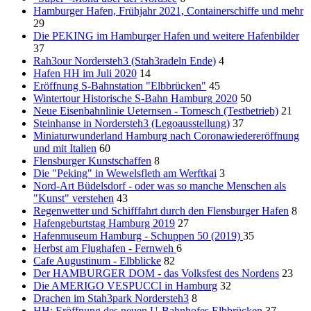
Hamburger Hafen, Frühjahr 2021, Containerschiffe und mehr
29
Die PEKING im Hamburger Hafen und weitere Hafenbilder
37
Rah3our Nordersteh3 (Stah3radeln Ende)
4
Hafen HH im Juli 2020
14
Eröffnung S-Bahnstation "Elbbrücken"
45
Wintertour Historische S-Bahn Hamburg 2020
50
Neue Eisenbahnlinie Ueternsen - Tornesch (Testbetrieb)
21
Steinhanse in Nordersteh3 (Legoausstellung)
37
Miniaturwunderland Hamburg nach Coronawiedereröffnung
und mit Italien
60
Flensburger Kunstschaffen
8
Die "Peking" in Wewelsfleth am Werftkai
3
Nord-Art Büdelsdorf - oder was so manche Menschen als
"Kunst" verstehen
43
Regenwetter und Schifffahrt durch den Flensburger Hafen
8
Hafengeburtstag Hamburg 2019
27
Hafenmuseum Hamburg - Schuppen 50 (2019)
35
Herbst am Flughafen - Fernweh
6
Cafe Augustinum - Elbblicke
82
Der HAMBURGER DOM - das Volksfest des Nordens
23
Die AMERIGO VESPUCCI in Hamburg
32
Drachen im Stah3park Nordersteh3
8
HH: Eröffnung des neuen U-Bahnhofes Elbbrücken
37