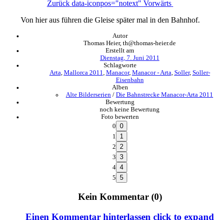
Zurück
data-iconpos="notext"
Vorwärts
Von hier aus führen die Gleise später mal in den Bahnhof.
Autor
Thomas Heier, th@thomas-heier.de
Erstellt am
Dienstag, 7. Juni 2011
Schlagworte
Arta
,
Mallorca 2011
,
Manacor
,
Manacor - Arta
,
Soller
,
Soller-
Eisenbahn
Alben
Alte Bilderserien
/
Die Bahnstrecke Manacor-Arta 2011
Bewertung
noch keine Bewertung
Foto bewerten
0
1
2
3
4
5
Kein Kommentar (0)
Einen Kommentar hinterlassen
click to expand