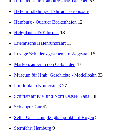
Hafenmuseum Hamburg - MS Bleichen
62
Hafenrundfahrt per Fahrrad - Groops.de
11
Hamburg - Quartier Baakenhafen
12
Helgoland - DIE Insel...
18
Literarische Hafenrundfahrt
11
Lustige Schilder - gesehen am Wegesrand
5
Maskenzauber in den Colonaden
47
Museum für Hmb. Geschichte - Modellbahn
33
Parkfunkeln Nordersteh3
27
Schiffsfahrt Kiel und Nord-Ostsee-Kanal
18
SchlepperTour
42
Sellin Ost - Dampfzughaltpunkt auf Rügen
5
Sternfahrt Hamburg
9