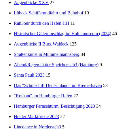
Augenblicke XXV
27
Lübeck Schiffsrundfahrt und Bahnhof
19
Rah3our durch den Hafen HH
11
Historischer Güterumschlag im Hafenmuseum (2024)
46
Augenblicke II Burg Waldeck
125
Straßenkunst in Mümmelmannsberg
34
Abend/Regen in der Speicherstah3 (Hamburg)
9
Santa Pauli 2023
15
Das "Schulschiff Deutschland" im Bremerhaven
53
"Rothaut" im Hamburger Hafen
27
Hamburger Fernsehturm, Besichtigung 2023
34
Heider Marktfriede 2023
22
Linedance in Nordersteh3
5