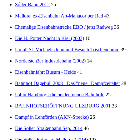
Sóller Bahn 2012
55
Mallora, ex-Eisenbahn Art-Manacor per Rad
47
Ehemalige Eisenbahnstrecke EBO / jetzt Radweg
36
Die H.-Potter-Nacht in Kiel (2003)
16
Unfall St. Michaelisdonn und Besuch Trischendamm
39
Nordersteh3er Industriebahn (2002)
14
Eisenbahnfahrt Büsum - Heide
41
Bahnhof Dagebüll 2008 - Das "neue" Dampfzeitalter
28
U4 in Hamburg - die beiden neuen Bahnhöfe
25
BAHNHOFSERÖFFNUNG ULZBURG 2001
33
Dampf in Lentförden (AKN-Strecke)
26
Die Soller-Straßenbahn Sep. 2014
46
Die Soller-Bahn auf Mallorca (2014)
103