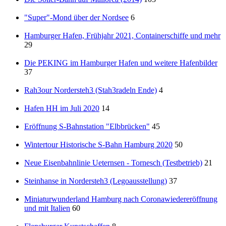
"Super"-Mond über der Nordsee
6
Hamburger Hafen, Frühjahr 2021, Containerschiffe und mehr
29
Die PEKING im Hamburger Hafen und weitere Hafenbilder
37
Rah3our Nordersteh3 (Stah3radeln Ende)
4
Hafen HH im Juli 2020
14
Eröffnung S-Bahnstation "Elbbrücken"
45
Wintertour Historische S-Bahn Hamburg 2020
50
Neue Eisenbahnlinie Ueternsen - Tornesch (Testbetrieb)
21
Steinhanse in Nordersteh3 (Legoausstellung)
37
Miniaturwunderland Hamburg nach Coronawiedereröffnung
und mit Italien
60