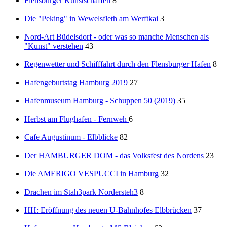
Flensburger Kunstschaffen
8
Die "Peking" in Wewelsfleth am Werftkai
3
Nord-Art Büdelsdorf - oder was so manche Menschen als
"Kunst" verstehen
43
Regenwetter und Schifffahrt durch den Flensburger Hafen
8
Hafengeburtstag Hamburg 2019
27
Hafenmuseum Hamburg - Schuppen 50 (2019)
35
Herbst am Flughafen - Fernweh
6
Cafe Augustinum - Elbblicke
82
Der HAMBURGER DOM - das Volksfest des Nordens
23
Die AMERIGO VESPUCCI in Hamburg
32
Drachen im Stah3park Nordersteh3
8
HH: Eröffnung des neuen U-Bahnhofes Elbbrücken
37