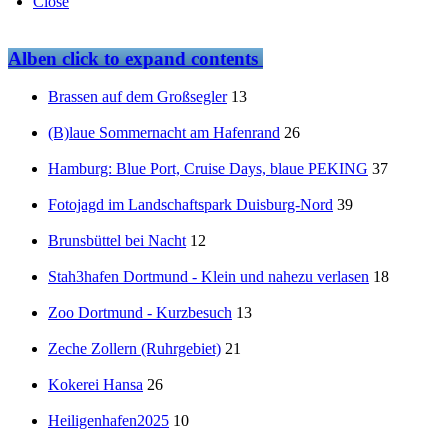
Close
Alben
click to expand contents
Brassen auf dem Großsegler
13
(B)laue Sommernacht am Hafenrand
26
Hamburg: Blue Port, Cruise Days, blaue PEKING
37
Fotojagd im Landschaftspark Duisburg-Nord
39
Brunsbüttel bei Nacht
12
Stah3hafen Dortmund - Klein und nahezu verlasen
18
Zoo Dortmund - Kurzbesuch
13
Zeche Zollern (Ruhrgebiet)
21
Kokerei Hansa
26
Heiligenhafen2025
10