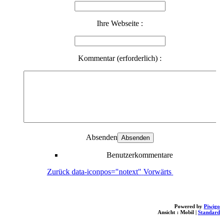
Ihre Webseite :
Kommentar (erforderlich) :
Absenden
Benutzerkommentare
Zurück
data-iconpos="notext"
Vorwärts
Powered by
Piwigo
Ansicht :
Mobil
|
Standard