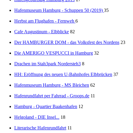
Hafenmuseum Hamburg - Schuppen 50 (2019)
35
Herbst am Flughafen - Fernweh
6
Cafe Augustinum - Elbblicke
82
Der HAMBURGER DOM - das Volksfest des Nordens
23
Die AMERIGO VESPUCCI in Hamburg
32
Drachen im Stah3park Nordersteh3
8
HH: Eröffnung des neuen U-Bahnhofes Elbbrücken
37
Hafenmuseum Hamburg - MS Bleichen
62
Hafenrundfahrt per Fahrrad - Groops.de
11
Hamburg - Quartier Baakenhafen
12
Helgoland - DIE Insel...
18
Literarische Hafenrundfahrt
11