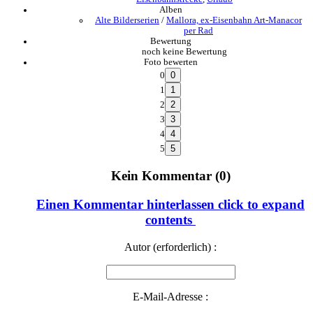
Alben
Alte Bilderserien
/
Mallora, ex-Eisenbahn Art-Manacor
per Rad
Bewertung
noch keine Bewertung
Foto bewerten
0
1
2
3
4
5
Kein Kommentar (0)
Einen Kommentar hinterlassen
click to expand
contents
Autor (erforderlich) :
E-Mail-Adresse :