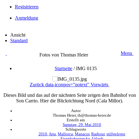
Registrieren
Anmeldung
Ansicht
Standard
Menu
Fotos von Thomas Heier
Startseite
/
IMG 0135
Zurück
data-iconpos="notext"
Vorwärts
Dieses Bild und das auf der nächsten Seite zeigen den Bahnhof von
Son Carrio. Hier die Blickrichtung Nord (Cala Millor).
Autor
Thomas Heier, th@thomas-heier.de
Erstellt am
Samstag, 29. Mai 2010
Schlagworte
2010
,
Arta
,
Mallorca
,
Manacor
,
Radtour
,
stillgelegte
Eisenbahnstrecke
,
Urlaub