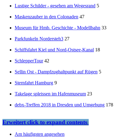
Lustige Schilder - gesehen am Wegesrand
5
Maskenzauber in den Colonaden
47
Museum für Hmb. Geschichte - Modellbahn
33
Parkfunkeln Nordersteh3
27
Schiffsfahrt Kiel und Nord-Ostsee-Kanal
18
SchlepperTour
42
Sellin Ost - Dampfzughaltpunkt auf Rügen
5
Sternfahrt Hamburg
9
Takelage spleissen im Hafenmuseum
23
debx-Treffen 2018 in Dresden und Umgebung
178
Erweitert
click to expand contents
Am häufigsten angesehen