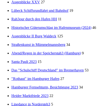
Augenblicke XXV
27
Lübeck Schiffsrundfahrt und Bahnhof
19
Rah3our durch den Hafen HH
11
Historischer Güterumschlag im Hafenmuseum (2024)
46
Augenblicke II Burg Waldeck
125
Straßenkunst in Mümmelmannsberg
34
Abend/Regen in der Speicherstah3 (Hamburg)
9
Santa Pauli 2023
15
Das "Schulschiff Deutschland" im Bremerhaven
53
"Rothaut" im Hamburger Hafen
27
Hamburger Fernsehturm, Besichtigung 2023
34
Heider Marktfriede 2023
22
Linedance in Nordersteh3
5