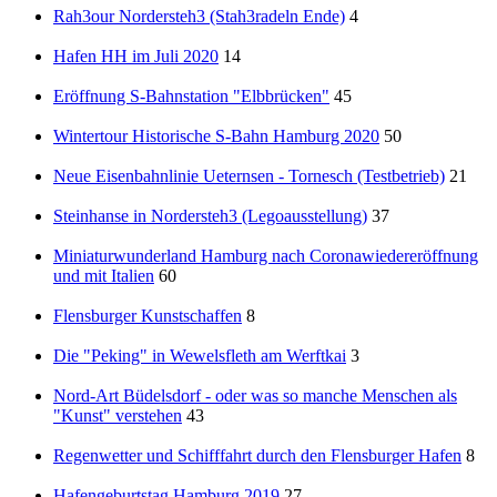
Rah3our Nordersteh3 (Stah3radeln Ende)
4
Hafen HH im Juli 2020
14
Eröffnung S-Bahnstation "Elbbrücken"
45
Wintertour Historische S-Bahn Hamburg 2020
50
Neue Eisenbahnlinie Ueternsen - Tornesch (Testbetrieb)
21
Steinhanse in Nordersteh3 (Legoausstellung)
37
Miniaturwunderland Hamburg nach Coronawiedereröffnung
und mit Italien
60
Flensburger Kunstschaffen
8
Die "Peking" in Wewelsfleth am Werftkai
3
Nord-Art Büdelsdorf - oder was so manche Menschen als
"Kunst" verstehen
43
Regenwetter und Schifffahrt durch den Flensburger Hafen
8
Hafengeburtstag Hamburg 2019
27