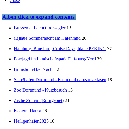
Close
Alben
click to expand contents
Brassen auf dem Großsegler
13
(B)laue Sommernacht am Hafenrand
26
Hamburg: Blue Port, Cruise Days, blaue PEKING
37
Fotojagd im Landschaftspark Duisburg-Nord
39
Brunsbüttel bei Nacht
12
Stah3hafen Dortmund - Klein und nahezu verlasen
18
Zoo Dortmund - Kurzbesuch
13
Zeche Zollern (Ruhrgebiet)
21
Kokerei Hansa
26
Heiligenhafen2025
10