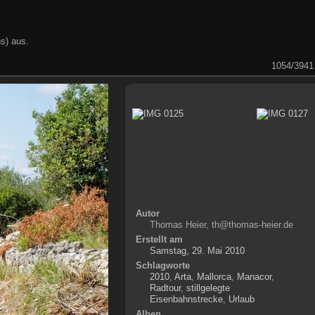
s) aus.
1054/3941
Autor
Thomas Heier, th@thomas-heier.de
Erstellt am
Samstag, 29. Mai 2010
Schlagworte
2010
,
Arta
,
Mallorca
,
Manacor
,
Radtour
,
stillgelegte
Eisenbahnstrecke
,
Urlaub
Alben