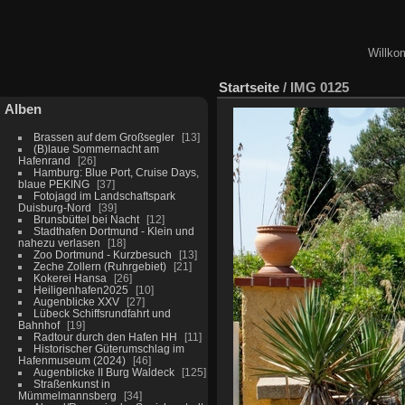
Willko
Startseite
/
IMG 0125
Alben
Brassen auf dem Großsegler
13
(B)laue Sommernacht am
Hafenrand
26
Hamburg: Blue Port, Cruise Days,
blaue PEKING
37
Fotojagd im Landschaftspark
Duisburg-Nord
39
Brunsbüttel bei Nacht
12
Stadthafen Dortmund - Klein und
nahezu verlasen
18
Zoo Dortmund - Kurzbesuch
13
Zeche Zollern (Ruhrgebiet)
21
Kokerei Hansa
26
Heiligenhafen2025
10
Augenblicke XXV
27
Lübeck Schiffsrundfahrt und
Bahnhof
19
Radtour durch den Hafen HH
11
Historischer Güterumschlag im
Hafenmuseum (2024)
46
Augenblicke II Burg Waldeck
125
Straßenkunst in
Mümmelmannsberg
34