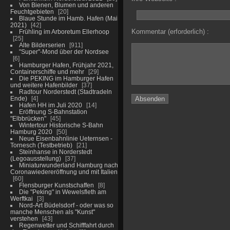
Von Bienen, Blumen und anderen
Feuchtgebieten
20
Blaue Stunde im Hamb. Hafen (Mai
2021)
42
Kommentar (erforderlich) :
Frühling im Arboretum Ellerhoop
25
Alte Bilderserien
911
"Super"-Mond über der Nordsee
6
Hamburger Hafen, Frühjahr 2021,
Containerschiffe und mehr
29
Die PEKING im Hamburger Hafen
und weitere Hafenbilder
37
Radtour Norderstedt (Stadtradeln
Ende)
4
Hafen HH im Juli 2020
14
Eröffnung S-Bahnstation
"Elbbrücken"
45
Wintertour Historische S-Bahn
Hamburg 2020
50
Neue Eisenbahnlinie Ueternsen -
Tornesch (Testbetrieb)
21
Steinhanse in Norderstedt
(Legoausstellung)
37
Miniaturwunderland Hamburg nach
Coronawiedereröffnung und mit Italien
60
Flensburger Kunstschaffen
8
Die "Peking" in Wewelsfleth am
Werftkai
3
Nord-Art Büdelsdorf - oder was so
manche Menschen als "Kunst"
verstehen
43
Regenwetter und Schifffahrt durch