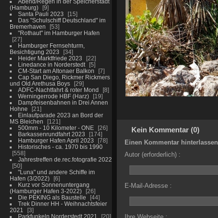
Abend/Regen in der Speicherstadt
(Hamburg)
9
Santa Pauli 2023
15
Das "Schulschiff Deutschland" im
Bremerhaven
53
"Rothaut" im Hamburger Hafen
27
Hamburger Fernsehturm,
Besichtigung 2023
34
Heider Marktfriede 2023
22
Linedance in Norderstedt
5
CM-Start am Altonaer Balkon
7
Cap San Diego, Rickmer Rickmers
und Old Arethusa Boys
29
ADFC-Nachtfahrt & roter Mond
8
Werningerrode HBF (Harz)
19
Dampfeisenbahnen in Drei Annen
Hohne
21
Einlaufparade 2023 an Bord der
MS Bleichen
121
500mm - 10 Kilometer - ONE
26
Kein Kommentar (0)
Barkassenrundfahrt 2023
174
Hamburger Hafen April 2023
78
Einen Kommentar hinterlassen
Historisches - ca. 1970 bis 1990
558
Autor (erforderlich) :
Jahrestreffen de.rec.fotografie 2022
50
"Luna" und andere Schiffe im
Hafen (3/2022)
6
Kurz vor Sonnenuntergang
E-Mail-Adresse :
(Hamburger Hafen 3-2022)
26
Die PEKING als Baustelle
44
Trek Dinner HH - Weihnachtsfeier
2021
3
Parkfunkeln Norderstedt 2021
20
Ihre Webseite :