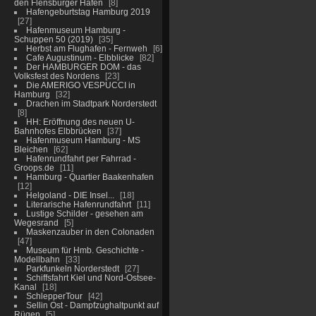
den Flensburger Hafen
8
Hafengeburtstag Hamburg 2019
27
Hafenmuseum Hamburg -
Schuppen 50 (2019)
35
Herbst am Flughafen - Fernweh
6
Cafe Augustinum - Elbblicke
82
Der HAMBURGER DOM - das
Volksfest des Nordens
23
Die AMERIGO VESPUCCI in
Hamburg
32
Drachen im Stadtpark Norderstedt
8
HH: Eröffnung des neuen U-
Bahnhofes Elbbrücken
37
Hafenmuseum Hamburg - MS
Bleichen
62
Hafenrundfahrt per Fahrrad -
Groops.de
11
Hamburg - Quartier Baakenhafen
12
Helgoland - DIE Insel...
18
Literarische Hafenrundfahrt
11
Lustige Schilder - gesehen am
Wegesrand
5
Maskenzauber in den Colonaden
47
Museum für Hmb. Geschichte -
Modellbahn
33
Parkfunkeln Norderstedt
27
Schiffsfahrt Kiel und Nord-Ostsee-
Kanal
18
SchlepperTour
42
Sellin Ost - Dampfzughaltpunkt auf
Rügen
5