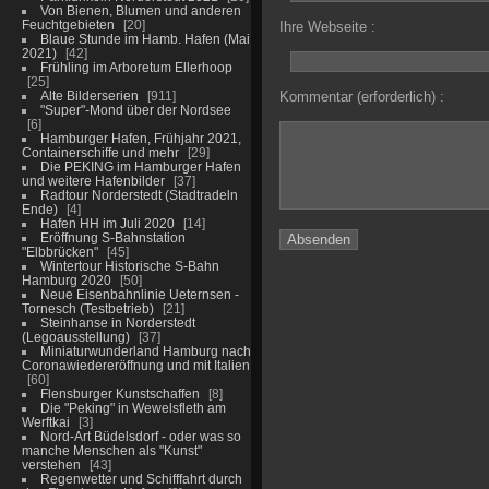
Von Bienen, Blumen und anderen
Feuchtgebieten
20
Ihre Webseite :
Blaue Stunde im Hamb. Hafen (Mai
2021)
42
Frühling im Arboretum Ellerhoop
25
Alte Bilderserien
911
Kommentar (erforderlich) :
"Super"-Mond über der Nordsee
6
Hamburger Hafen, Frühjahr 2021,
Containerschiffe und mehr
29
Die PEKING im Hamburger Hafen
und weitere Hafenbilder
37
Radtour Norderstedt (Stadtradeln
Ende)
4
Hafen HH im Juli 2020
14
Eröffnung S-Bahnstation
"Elbbrücken"
45
Wintertour Historische S-Bahn
Hamburg 2020
50
Neue Eisenbahnlinie Ueternsen -
Tornesch (Testbetrieb)
21
Steinhanse in Norderstedt
(Legoausstellung)
37
Miniaturwunderland Hamburg nach
Coronawiedereröffnung und mit Italien
60
Flensburger Kunstschaffen
8
Die "Peking" in Wewelsfleth am
Werftkai
3
Nord-Art Büdelsdorf - oder was so
manche Menschen als "Kunst"
verstehen
43
Regenwetter und Schifffahrt durch