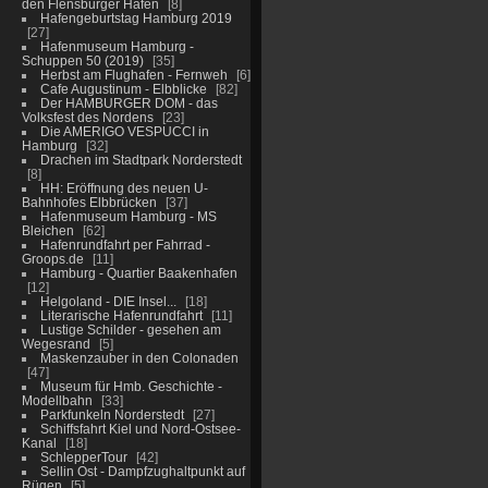
den Flensburger Hafen
8
Hafengeburtstag Hamburg 2019
27
Hafenmuseum Hamburg -
Schuppen 50 (2019)
35
Herbst am Flughafen - Fernweh
6
Cafe Augustinum - Elbblicke
82
Der HAMBURGER DOM - das
Volksfest des Nordens
23
Die AMERIGO VESPUCCI in
Hamburg
32
Drachen im Stadtpark Norderstedt
8
HH: Eröffnung des neuen U-
Bahnhofes Elbbrücken
37
Hafenmuseum Hamburg - MS
Bleichen
62
Hafenrundfahrt per Fahrrad -
Groops.de
11
Hamburg - Quartier Baakenhafen
12
Helgoland - DIE Insel...
18
Literarische Hafenrundfahrt
11
Lustige Schilder - gesehen am
Wegesrand
5
Maskenzauber in den Colonaden
47
Museum für Hmb. Geschichte -
Modellbahn
33
Parkfunkeln Norderstedt
27
Schiffsfahrt Kiel und Nord-Ostsee-
Kanal
18
SchlepperTour
42
Sellin Ost - Dampfzughaltpunkt auf
Rügen
5