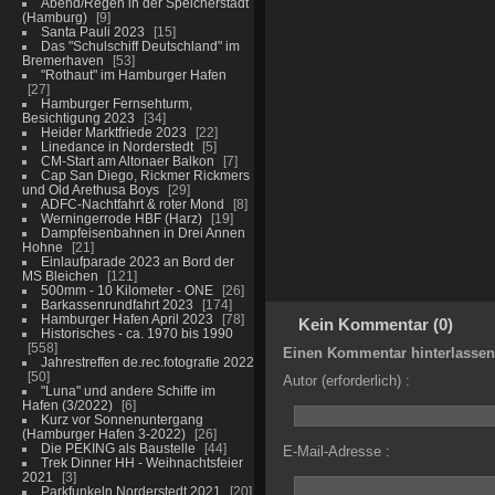
Abend/Regen in der Speicherstadt
(Hamburg)
9
Santa Pauli 2023
15
Das "Schulschiff Deutschland" im
Bremerhaven
53
"Rothaut" im Hamburger Hafen
27
Hamburger Fernsehturm,
Besichtigung 2023
34
Heider Marktfriede 2023
22
Linedance in Norderstedt
5
CM-Start am Altonaer Balkon
7
Cap San Diego, Rickmer Rickmers
und Old Arethusa Boys
29
ADFC-Nachtfahrt & roter Mond
8
Werningerrode HBF (Harz)
19
Dampfeisenbahnen in Drei Annen
Hohne
21
Einlaufparade 2023 an Bord der
MS Bleichen
121
500mm - 10 Kilometer - ONE
26
Barkassenrundfahrt 2023
174
Hamburger Hafen April 2023
78
Kein Kommentar (0)
Historisches - ca. 1970 bis 1990
558
Einen Kommentar hinterlassen
Jahrestreffen de.rec.fotografie 2022
50
Autor (erforderlich) :
"Luna" und andere Schiffe im
Hafen (3/2022)
6
Kurz vor Sonnenuntergang
(Hamburger Hafen 3-2022)
26
Die PEKING als Baustelle
44
E-Mail-Adresse :
Trek Dinner HH - Weihnachtsfeier
2021
3
Parkfunkeln Norderstedt 2021
20