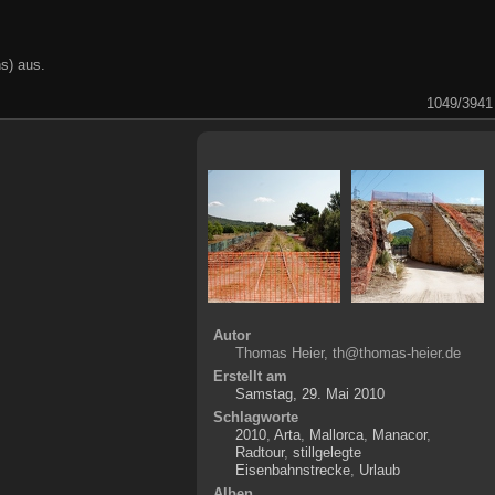
s) aus.
1049/3941
Autor
Thomas Heier, th@thomas-heier.de
Erstellt am
Samstag, 29. Mai 2010
Schlagworte
2010
,
Arta
,
Mallorca
,
Manacor
,
Radtour
,
stillgelegte
Eisenbahnstrecke
,
Urlaub
Alben