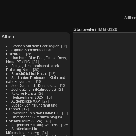
Willko
Startseite
/
IMG 0120
Alben
Brassen auf dem Großsegler
13
(B)laue Sommernacht am
Hafenrand
26
Hamburg: Blue Port, Cruise Days,
blaue PEKING
37
Fotojagd im Landschaftspark
Duisburg-Nord
39
Brunsbüttel bei Nacht
12
Stadthafen Dortmund - Klein und
nahezu verlasen
18
Zoo Dortmund - Kurzbesuch
13
Zeche Zollern (Ruhrgebiet)
21
Kokerei Hansa
26
Heiligenhafen2025
10
Augenblicke XXV
27
Lübeck Schiffsrundfahrt und
Bahnhof
19
Radtour durch den Hafen HH
11
Historischer Güterumschlag im
Hafenmuseum (2024)
46
Augenblicke II Burg Waldeck
125
Straßenkunst in
Mümmelmannsberg
34