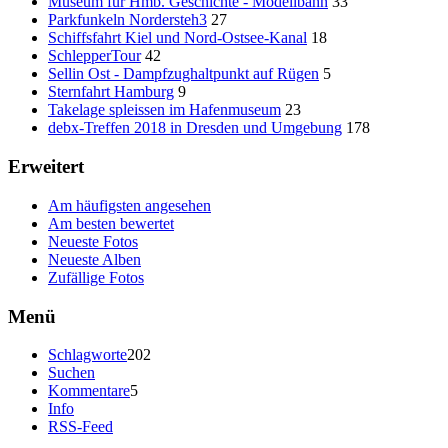
Museum für Hmb. Geschichte - Modellbahn
33
Parkfunkeln Nordersteh3
27
Schiffsfahrt Kiel und Nord-Ostsee-Kanal
18
SchlepperTour
42
Sellin Ost - Dampfzughaltpunkt auf Rügen
5
Sternfahrt Hamburg
9
Takelage spleissen im Hafenmuseum
23
debx-Treffen 2018 in Dresden und Umgebung
178
Erweitert
Am häufigsten angesehen
Am besten bewertet
Neueste Fotos
Neueste Alben
Zufällige Fotos
Menü
Schlagworte
202
Suchen
Kommentare
5
Info
RSS-Feed