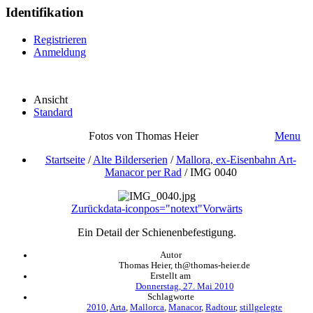
Identifikation
Registrieren
Anmeldung
Ansicht
Standard
Fotos von Thomas Heier
Menu
Startseite
/
Alte Bilderserien
/
Mallora, ex-Eisenbahn Art-
Manacor per Rad
/
IMG 0040
Zurück
data-iconpos="notext"
Vorwärts
Ein Detail der Schienenbefestigung.
Autor
Thomas Heier, th@thomas-heier.de
Erstellt am
Donnerstag, 27. Mai 2010
Schlagworte
2010
,
Arta
,
Mallorca
,
Manacor
,
Radtour
,
stillgelegte