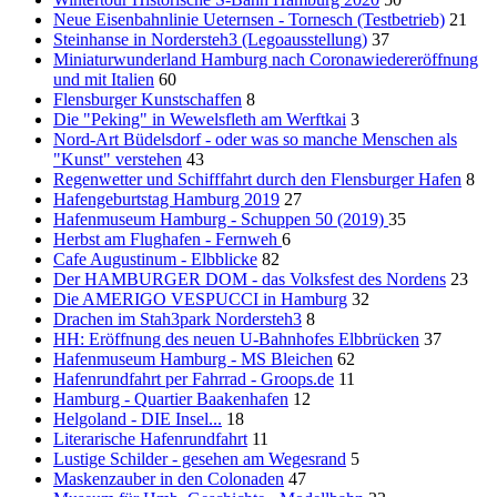
Neue Eisenbahnlinie Ueternsen - Tornesch (Testbetrieb)
21
Steinhanse in Nordersteh3 (Legoausstellung)
37
Miniaturwunderland Hamburg nach Coronawiedereröffnung
und mit Italien
60
Flensburger Kunstschaffen
8
Die "Peking" in Wewelsfleth am Werftkai
3
Nord-Art Büdelsdorf - oder was so manche Menschen als
"Kunst" verstehen
43
Regenwetter und Schifffahrt durch den Flensburger Hafen
8
Hafengeburtstag Hamburg 2019
27
Hafenmuseum Hamburg - Schuppen 50 (2019)
35
Herbst am Flughafen - Fernweh
6
Cafe Augustinum - Elbblicke
82
Der HAMBURGER DOM - das Volksfest des Nordens
23
Die AMERIGO VESPUCCI in Hamburg
32
Drachen im Stah3park Nordersteh3
8
HH: Eröffnung des neuen U-Bahnhofes Elbbrücken
37
Hafenmuseum Hamburg - MS Bleichen
62
Hafenrundfahrt per Fahrrad - Groops.de
11
Hamburg - Quartier Baakenhafen
12
Helgoland - DIE Insel...
18
Literarische Hafenrundfahrt
11
Lustige Schilder - gesehen am Wegesrand
5
Maskenzauber in den Colonaden
47