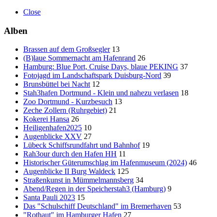
Close
Alben
Brassen auf dem Großsegler
13
(B)laue Sommernacht am Hafenrand
26
Hamburg: Blue Port, Cruise Days, blaue PEKING
37
Fotojagd im Landschaftspark Duisburg-Nord
39
Brunsbüttel bei Nacht
12
Stah3hafen Dortmund - Klein und nahezu verlasen
18
Zoo Dortmund - Kurzbesuch
13
Zeche Zollern (Ruhrgebiet)
21
Kokerei Hansa
26
Heiligenhafen2025
10
Augenblicke XXV
27
Lübeck Schiffsrundfahrt und Bahnhof
19
Rah3our durch den Hafen HH
11
Historischer Güterumschlag im Hafenmuseum (2024)
46
Augenblicke II Burg Waldeck
125
Straßenkunst in Mümmelmannsberg
34
Abend/Regen in der Speicherstah3 (Hamburg)
9
Santa Pauli 2023
15
Das "Schulschiff Deutschland" im Bremerhaven
53
"Rothaut" im Hamburger Hafen
27