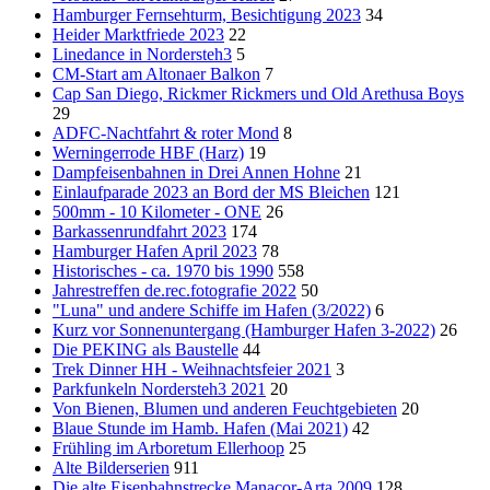
Hamburger Fernsehturm, Besichtigung 2023
34
Heider Marktfriede 2023
22
Linedance in Nordersteh3
5
CM-Start am Altonaer Balkon
7
Cap San Diego, Rickmer Rickmers und Old Arethusa Boys
29
ADFC-Nachtfahrt & roter Mond
8
Werningerrode HBF (Harz)
19
Dampfeisenbahnen in Drei Annen Hohne
21
Einlaufparade 2023 an Bord der MS Bleichen
121
500mm - 10 Kilometer - ONE
26
Barkassenrundfahrt 2023
174
Hamburger Hafen April 2023
78
Historisches - ca. 1970 bis 1990
558
Jahrestreffen de.rec.fotografie 2022
50
"Luna" und andere Schiffe im Hafen (3/2022)
6
Kurz vor Sonnenuntergang (Hamburger Hafen 3-2022)
26
Die PEKING als Baustelle
44
Trek Dinner HH - Weihnachtsfeier 2021
3
Parkfunkeln Nordersteh3 2021
20
Von Bienen, Blumen und anderen Feuchtgebieten
20
Blaue Stunde im Hamb. Hafen (Mai 2021)
42
Frühling im Arboretum Ellerhoop
25
Alte Bilderserien
911
Die alte Eisenbahnstrecke Manacor-Arta 2009
128