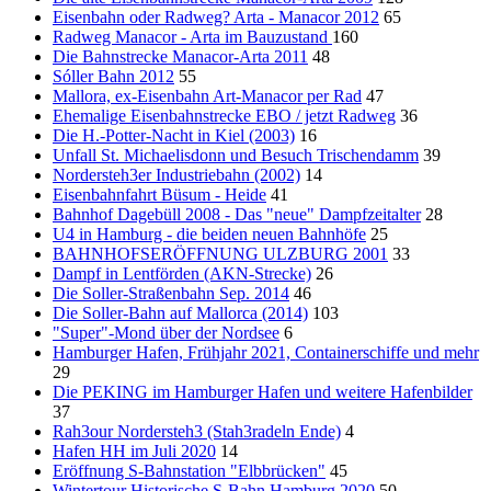
Eisenbahn oder Radweg? Arta - Manacor 2012
65
Radweg Manacor - Arta im Bauzustand
160
Die Bahnstrecke Manacor-Arta 2011
48
Sóller Bahn 2012
55
Mallora, ex-Eisenbahn Art-Manacor per Rad
47
Ehemalige Eisenbahnstrecke EBO / jetzt Radweg
36
Die H.-Potter-Nacht in Kiel (2003)
16
Unfall St. Michaelisdonn und Besuch Trischendamm
39
Nordersteh3er Industriebahn (2002)
14
Eisenbahnfahrt Büsum - Heide
41
Bahnhof Dagebüll 2008 - Das "neue" Dampfzeitalter
28
U4 in Hamburg - die beiden neuen Bahnhöfe
25
BAHNHOFSERÖFFNUNG ULZBURG 2001
33
Dampf in Lentförden (AKN-Strecke)
26
Die Soller-Straßenbahn Sep. 2014
46
Die Soller-Bahn auf Mallorca (2014)
103
"Super"-Mond über der Nordsee
6
Hamburger Hafen, Frühjahr 2021, Containerschiffe und mehr
29
Die PEKING im Hamburger Hafen und weitere Hafenbilder
37
Rah3our Nordersteh3 (Stah3radeln Ende)
4
Hafen HH im Juli 2020
14
Eröffnung S-Bahnstation "Elbbrücken"
45
Wintertour Historische S-Bahn Hamburg 2020
50