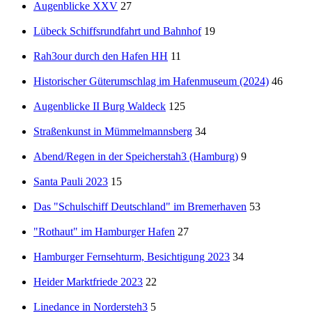
Augenblicke XXV
27
Lübeck Schiffsrundfahrt und Bahnhof
19
Rah3our durch den Hafen HH
11
Historischer Güterumschlag im Hafenmuseum (2024)
46
Augenblicke II Burg Waldeck
125
Straßenkunst in Mümmelmannsberg
34
Abend/Regen in der Speicherstah3 (Hamburg)
9
Santa Pauli 2023
15
Das "Schulschiff Deutschland" im Bremerhaven
53
"Rothaut" im Hamburger Hafen
27
Hamburger Fernsehturm, Besichtigung 2023
34
Heider Marktfriede 2023
22
Linedance in Nordersteh3
5