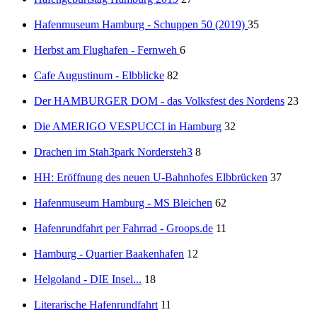
Hafenmuseum Hamburg - Schuppen 50 (2019)
35
Herbst am Flughafen - Fernweh
6
Cafe Augustinum - Elbblicke
82
Der HAMBURGER DOM - das Volksfest des Nordens
23
Die AMERIGO VESPUCCI in Hamburg
32
Drachen im Stah3park Nordersteh3
8
HH: Eröffnung des neuen U-Bahnhofes Elbbrücken
37
Hafenmuseum Hamburg - MS Bleichen
62
Hafenrundfahrt per Fahrrad - Groops.de
11
Hamburg - Quartier Baakenhafen
12
Helgoland - DIE Insel...
18
Literarische Hafenrundfahrt
11