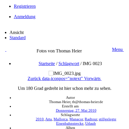
Registrieren
Anmeldung
Ansicht
Standard
Menu
Fotos von Thomas Heier
Startseite
/
Schlagwort
/
IMG 0023
Zurück
data-iconpos="notext"
Vorwärts
Um 180 Grad gedreht ist hier schon mehr zu sehen.
Autor
Thomas Heier, th@thomas-heier.de
Erstellt am
Donnerstag, 27. Mai 2010
Schlagworte
2010
,
Arta
,
Mallorca
,
Manacor
,
Radtour
,
stillgelegte
Eisenbahnstrecke
,
Urlaub
Alben