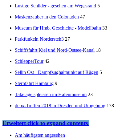
Lustige Schilder - gesehen am Wegesrand
5
Maskenzauber in den Colonaden
47
Museum für Hmb. Geschichte - Modellbahn
33
Parkfunkeln Nordersteh3
27
Schiffsfahrt Kiel und Nord-Ostsee-Kanal
18
SchlepperTour
42
Sellin Ost - Dampfzughaltpunkt auf Rügen
5
Sternfahrt Hamburg
9
Takelage spleissen im Hafenmuseum
23
debx-Treffen 2018 in Dresden und Umgebung
178
Erweitert
click to expand contents
Am häufigsten angesehen