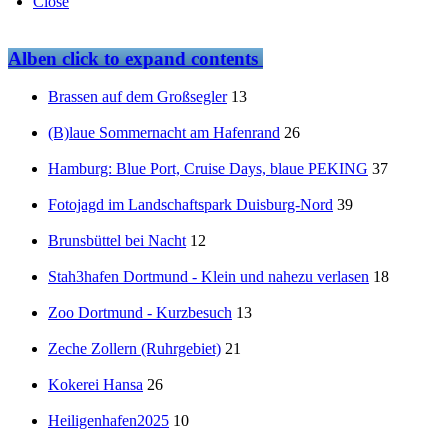
Close
Alben
click to expand contents
Brassen auf dem Großsegler
13
(B)laue Sommernacht am Hafenrand
26
Hamburg: Blue Port, Cruise Days, blaue PEKING
37
Fotojagd im Landschaftspark Duisburg-Nord
39
Brunsbüttel bei Nacht
12
Stah3hafen Dortmund - Klein und nahezu verlasen
18
Zoo Dortmund - Kurzbesuch
13
Zeche Zollern (Ruhrgebiet)
21
Kokerei Hansa
26
Heiligenhafen2025
10