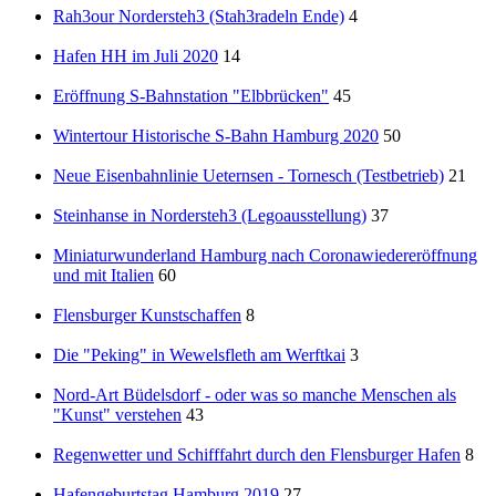
Rah3our Nordersteh3 (Stah3radeln Ende)
4
Hafen HH im Juli 2020
14
Eröffnung S-Bahnstation "Elbbrücken"
45
Wintertour Historische S-Bahn Hamburg 2020
50
Neue Eisenbahnlinie Ueternsen - Tornesch (Testbetrieb)
21
Steinhanse in Nordersteh3 (Legoausstellung)
37
Miniaturwunderland Hamburg nach Coronawiedereröffnung
und mit Italien
60
Flensburger Kunstschaffen
8
Die "Peking" in Wewelsfleth am Werftkai
3
Nord-Art Büdelsdorf - oder was so manche Menschen als
"Kunst" verstehen
43
Regenwetter und Schifffahrt durch den Flensburger Hafen
8
Hafengeburtstag Hamburg 2019
27