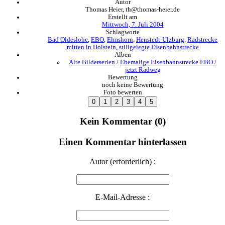
Autor
Thomas Heier, th@thomas-heier.de
Erstellt am
Mittwoch, 7. Juli 2004
Schlagworte
Bad Oldeslohe
,
EBO
,
Elmshorn
,
Henstedt-Ulzburg
,
Radstrecke
mitten in Holstein
,
stillgelegte Eisenbahnstrecke
Alben
Alte Bilderserien
/
Ehemalige Eisenbahnstrecke EBO /
jetzt Radweg
Bewertung
noch keine Bewertung
Foto bewerten
Kein Kommentar (0)
Einen Kommentar hinterlassen
Autor (erforderlich) :
E-Mail-Adresse :