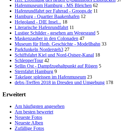
Hafenmuseum Hamburg - MS Bleichen
62
Hafenrundfahrt per Fahrrad - Groops.de
11
Hamburg - Quartier Baakenhafen
12
Helgoland - DIE Insel...
18
Literarische Hafenrundfahrt
11
Lustige Schilder - gesehen am Wegesrand
5
Maskenzauber in den Colonaden
47
Museum für Hmb. Geschichte - Modellbahn
33
Parkfunkeln Nordersteh3
27
Schiffsfahrt Kiel und Nord-Ostsee-Kanal
18
SchlepperTour
42
Sellin Ost - Dampfzughaltpunkt auf Rügen
5
Sternfahrt Hamburg
9
Takelage spleissen im Hafenmuseum
23
debx-Treffen 2018 in Dresden und Umgebung
178
Erweitert
Am häufigsten angesehen
Am besten bewertet
Neueste Fotos
Neueste Alben
Zufällige Fotos