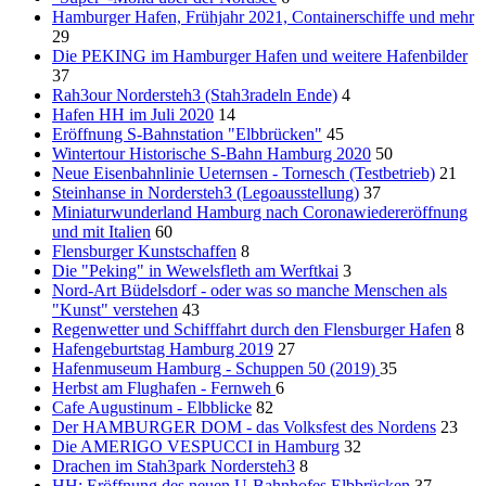
Hamburger Hafen, Frühjahr 2021, Containerschiffe und mehr
29
Die PEKING im Hamburger Hafen und weitere Hafenbilder
37
Rah3our Nordersteh3 (Stah3radeln Ende)
4
Hafen HH im Juli 2020
14
Eröffnung S-Bahnstation "Elbbrücken"
45
Wintertour Historische S-Bahn Hamburg 2020
50
Neue Eisenbahnlinie Ueternsen - Tornesch (Testbetrieb)
21
Steinhanse in Nordersteh3 (Legoausstellung)
37
Miniaturwunderland Hamburg nach Coronawiedereröffnung
und mit Italien
60
Flensburger Kunstschaffen
8
Die "Peking" in Wewelsfleth am Werftkai
3
Nord-Art Büdelsdorf - oder was so manche Menschen als
"Kunst" verstehen
43
Regenwetter und Schifffahrt durch den Flensburger Hafen
8
Hafengeburtstag Hamburg 2019
27
Hafenmuseum Hamburg - Schuppen 50 (2019)
35
Herbst am Flughafen - Fernweh
6
Cafe Augustinum - Elbblicke
82
Der HAMBURGER DOM - das Volksfest des Nordens
23
Die AMERIGO VESPUCCI in Hamburg
32
Drachen im Stah3park Nordersteh3
8
HH: Eröffnung des neuen U-Bahnhofes Elbbrücken
37