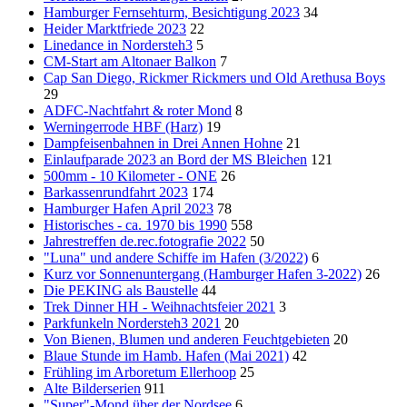
Hamburger Fernsehturm, Besichtigung 2023
34
Heider Marktfriede 2023
22
Linedance in Nordersteh3
5
CM-Start am Altonaer Balkon
7
Cap San Diego, Rickmer Rickmers und Old Arethusa Boys
29
ADFC-Nachtfahrt & roter Mond
8
Werningerrode HBF (Harz)
19
Dampfeisenbahnen in Drei Annen Hohne
21
Einlaufparade 2023 an Bord der MS Bleichen
121
500mm - 10 Kilometer - ONE
26
Barkassenrundfahrt 2023
174
Hamburger Hafen April 2023
78
Historisches - ca. 1970 bis 1990
558
Jahrestreffen de.rec.fotografie 2022
50
"Luna" und andere Schiffe im Hafen (3/2022)
6
Kurz vor Sonnenuntergang (Hamburger Hafen 3-2022)
26
Die PEKING als Baustelle
44
Trek Dinner HH - Weihnachtsfeier 2021
3
Parkfunkeln Nordersteh3 2021
20
Von Bienen, Blumen und anderen Feuchtgebieten
20
Blaue Stunde im Hamb. Hafen (Mai 2021)
42
Frühling im Arboretum Ellerhoop
25
Alte Bilderserien
911
"Super"-Mond über der Nordsee
6