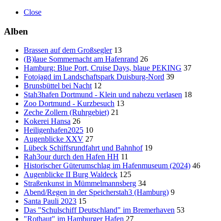
Close
Alben
Brassen auf dem Großsegler
13
(B)laue Sommernacht am Hafenrand
26
Hamburg: Blue Port, Cruise Days, blaue PEKING
37
Fotojagd im Landschaftspark Duisburg-Nord
39
Brunsbüttel bei Nacht
12
Stah3hafen Dortmund - Klein und nahezu verlasen
18
Zoo Dortmund - Kurzbesuch
13
Zeche Zollern (Ruhrgebiet)
21
Kokerei Hansa
26
Heiligenhafen2025
10
Augenblicke XXV
27
Lübeck Schiffsrundfahrt und Bahnhof
19
Rah3our durch den Hafen HH
11
Historischer Güterumschlag im Hafenmuseum (2024)
46
Augenblicke II Burg Waldeck
125
Straßenkunst in Mümmelmannsberg
34
Abend/Regen in der Speicherstah3 (Hamburg)
9
Santa Pauli 2023
15
Das "Schulschiff Deutschland" im Bremerhaven
53
"Rothaut" im Hamburger Hafen
27