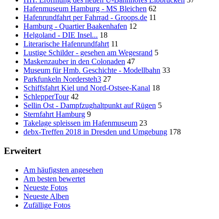
Hafenmuseum Hamburg - MS Bleichen
62
Hafenrundfahrt per Fahrrad - Groops.de
11
Hamburg - Quartier Baakenhafen
12
Helgoland - DIE Insel...
18
Literarische Hafenrundfahrt
11
Lustige Schilder - gesehen am Wegesrand
5
Maskenzauber in den Colonaden
47
Museum für Hmb. Geschichte - Modellbahn
33
Parkfunkeln Nordersteh3
27
Schiffsfahrt Kiel und Nord-Ostsee-Kanal
18
SchlepperTour
42
Sellin Ost - Dampfzughaltpunkt auf Rügen
5
Sternfahrt Hamburg
9
Takelage spleissen im Hafenmuseum
23
debx-Treffen 2018 in Dresden und Umgebung
178
Erweitert
Am häufigsten angesehen
Am besten bewertet
Neueste Fotos
Neueste Alben
Zufällige Fotos