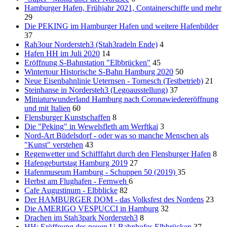
Hamburger Hafen, Frühjahr 2021, Containerschiffe und mehr
29
Die PEKING im Hamburger Hafen und weitere Hafenbilder
37
Rah3our Nordersteh3 (Stah3radeln Ende)
4
Hafen HH im Juli 2020
14
Eröffnung S-Bahnstation "Elbbrücken"
45
Wintertour Historische S-Bahn Hamburg 2020
50
Neue Eisenbahnlinie Ueternsen - Tornesch (Testbetrieb)
21
Steinhanse in Nordersteh3 (Legoausstellung)
37
Miniaturwunderland Hamburg nach Coronawiedereröffnung
und mit Italien
60
Flensburger Kunstschaffen
8
Die "Peking" in Wewelsfleth am Werftkai
3
Nord-Art Büdelsdorf - oder was so manche Menschen als
"Kunst" verstehen
43
Regenwetter und Schifffahrt durch den Flensburger Hafen
8
Hafengeburtstag Hamburg 2019
27
Hafenmuseum Hamburg - Schuppen 50 (2019)
35
Herbst am Flughafen - Fernweh
6
Cafe Augustinum - Elbblicke
82
Der HAMBURGER DOM - das Volksfest des Nordens
23
Die AMERIGO VESPUCCI in Hamburg
32
Drachen im Stah3park Nordersteh3
8
HH: Eröffnung des neuen U-Bahnhofes Elbbrücken
37