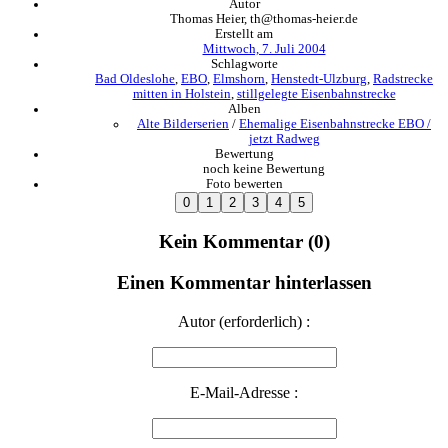
Autor
Thomas Heier, th@thomas-heier.de
Erstellt am
Mittwoch, 7. Juli 2004
Schlagworte
Bad Oldeslohe
,
EBO
,
Elmshorn
,
Henstedt-Ulzburg
,
Radstrecke
mitten in Holstein
,
stillgelegte Eisenbahnstrecke
Alben
Alte Bilderserien
/
Ehemalige Eisenbahnstrecke EBO /
jetzt Radweg
Bewertung
noch keine Bewertung
Foto bewerten
Kein Kommentar (0)
Einen Kommentar hinterlassen
Autor (erforderlich) :
E-Mail-Adresse :