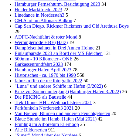
Hamburger Fernsehturm, Besichtigung 2023
34
Heider Marktfriede 2023
22
Linedance in Nordersteh3
5
CM-Start am Altonaer Balkon
7
Cap San Diego, Rickmer Rickmers und Old Arethusa Boys
29
ADFC-Nachtfahrt & roter Mond
8
Werningerrode HBF (Harz)
19
Dampfeisenbahnen in Drei Annen Hohne
21
Einlaufparade 2023 an Bord der MS Bleichen
121
500mm - 10 Kilometer - ONE
26
Barkassenrundfahrt 2023
174
Hamburger Hafen April 2023
78
Historisches - ca. 1970 bis 1990
558
Jahrestreffen de.rec.fotografie 2022
50
"Luna" und andere Schiffe im Hafen (3/2022)
6
Kurz vor Sonnenuntergang (Hamburger Hafen 3-2022)
26
Die PEKING als Baustelle
44
Trek Dinner HH - Weihnachtsfeier 2021
3
Parkfunkeln Nordersteh3 2021
20
Von Bienen, Blumen und anderen Feuchtgebieten
20
Blaue Stunde im Hamb. Hafen (Mai 2021)
42
Frühling im Arboretum Ellerhoop
25
Alte Bilderserien
911
"Super"-Mond über der Nordsee
6