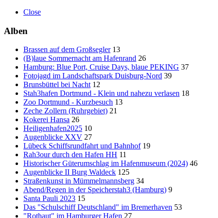
Close
Alben
Brassen auf dem Großsegler
13
(B)laue Sommernacht am Hafenrand
26
Hamburg: Blue Port, Cruise Days, blaue PEKING
37
Fotojagd im Landschaftspark Duisburg-Nord
39
Brunsbüttel bei Nacht
12
Stah3hafen Dortmund - Klein und nahezu verlasen
18
Zoo Dortmund - Kurzbesuch
13
Zeche Zollern (Ruhrgebiet)
21
Kokerei Hansa
26
Heiligenhafen2025
10
Augenblicke XXV
27
Lübeck Schiffsrundfahrt und Bahnhof
19
Rah3our durch den Hafen HH
11
Historischer Güterumschlag im Hafenmuseum (2024)
46
Augenblicke II Burg Waldeck
125
Straßenkunst in Mümmelmannsberg
34
Abend/Regen in der Speicherstah3 (Hamburg)
9
Santa Pauli 2023
15
Das "Schulschiff Deutschland" im Bremerhaven
53
"Rothaut" im Hamburger Hafen
27