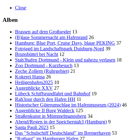
Close
Alben
Brassen auf dem Großsegler
13
(B)laue Sommernacht am Hafenrand
26
Hamburg: Blue Port, Cruise Days, blaue PEKING
37
Fotojagd im Landschaftspark Duisburg-Nord
39
Brunsbüttel bei Nacht
12
Stah3hafen Dortmund - Klein und nahezu verlasen
18
Zoo Dortmund - Kurzbesuch
13
Zeche Zollern (Ruhrgebiet)
21
Kokerei Hansa
26
Heiligenhafen2025
10
Augenblicke XXV
27
Lübeck Schiffsrundfahrt und Bahnhof
19
Rah3our durch den Hafen HH
11
Historischer Güterumschlag im Hafenmuseum (2024)
46
Augenblicke II Burg Waldeck
125
Straßenkunst in Mümmelmannsberg
34
Abend/Regen in der Speicherstah3 (Hamburg)
9
Santa Pauli 2023
15
Das "Schulschiff Deutschland" im Bremerhaven
53
"Rothaut" im Hamburger Hafen
27