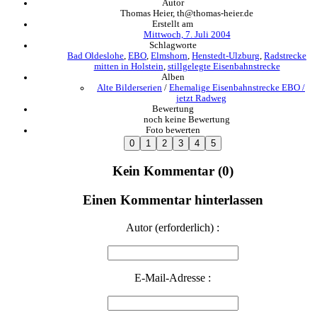
Autor
Thomas Heier, th@thomas-heier.de
Erstellt am
Mittwoch, 7. Juli 2004
Schlagworte
Bad Oldeslohe
,
EBO
,
Elmshorn
,
Henstedt-Ulzburg
,
Radstrecke
mitten in Holstein
,
stillgelegte Eisenbahnstrecke
Alben
Alte Bilderserien
/
Ehemalige Eisenbahnstrecke EBO /
jetzt Radweg
Bewertung
noch keine Bewertung
Foto bewerten
Kein Kommentar (0)
Einen Kommentar hinterlassen
Autor (erforderlich) :
E-Mail-Adresse :