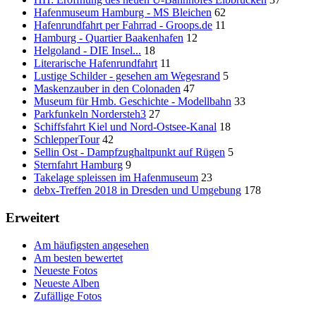
Hafenmuseum Hamburg - MS Bleichen
62
Hafenrundfahrt per Fahrrad - Groops.de
11
Hamburg - Quartier Baakenhafen
12
Helgoland - DIE Insel...
18
Literarische Hafenrundfahrt
11
Lustige Schilder - gesehen am Wegesrand
5
Maskenzauber in den Colonaden
47
Museum für Hmb. Geschichte - Modellbahn
33
Parkfunkeln Nordersteh3
27
Schiffsfahrt Kiel und Nord-Ostsee-Kanal
18
SchlepperTour
42
Sellin Ost - Dampfzughaltpunkt auf Rügen
5
Sternfahrt Hamburg
9
Takelage spleissen im Hafenmuseum
23
debx-Treffen 2018 in Dresden und Umgebung
178
Erweitert
Am häufigsten angesehen
Am besten bewertet
Neueste Fotos
Neueste Alben
Zufällige Fotos