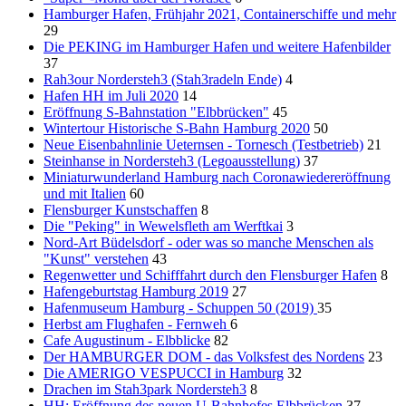
Hamburger Hafen, Frühjahr 2021, Containerschiffe und mehr
29
Die PEKING im Hamburger Hafen und weitere Hafenbilder
37
Rah3our Nordersteh3 (Stah3radeln Ende)
4
Hafen HH im Juli 2020
14
Eröffnung S-Bahnstation "Elbbrücken"
45
Wintertour Historische S-Bahn Hamburg 2020
50
Neue Eisenbahnlinie Ueternsen - Tornesch (Testbetrieb)
21
Steinhanse in Nordersteh3 (Legoausstellung)
37
Miniaturwunderland Hamburg nach Coronawiedereröffnung
und mit Italien
60
Flensburger Kunstschaffen
8
Die "Peking" in Wewelsfleth am Werftkai
3
Nord-Art Büdelsdorf - oder was so manche Menschen als
"Kunst" verstehen
43
Regenwetter und Schifffahrt durch den Flensburger Hafen
8
Hafengeburtstag Hamburg 2019
27
Hafenmuseum Hamburg - Schuppen 50 (2019)
35
Herbst am Flughafen - Fernweh
6
Cafe Augustinum - Elbblicke
82
Der HAMBURGER DOM - das Volksfest des Nordens
23
Die AMERIGO VESPUCCI in Hamburg
32
Drachen im Stah3park Nordersteh3
8
HH: Eröffnung des neuen U-Bahnhofes Elbbrücken
37