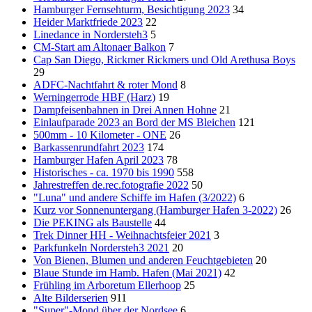
Hamburger Fernsehturm, Besichtigung 2023
34
Heider Marktfriede 2023
22
Linedance in Nordersteh3
5
CM-Start am Altonaer Balkon
7
Cap San Diego, Rickmer Rickmers und Old Arethusa Boys
29
ADFC-Nachtfahrt & roter Mond
8
Werningerrode HBF (Harz)
19
Dampfeisenbahnen in Drei Annen Hohne
21
Einlaufparade 2023 an Bord der MS Bleichen
121
500mm - 10 Kilometer - ONE
26
Barkassenrundfahrt 2023
174
Hamburger Hafen April 2023
78
Historisches - ca. 1970 bis 1990
558
Jahrestreffen de.rec.fotografie 2022
50
"Luna" und andere Schiffe im Hafen (3/2022)
6
Kurz vor Sonnenuntergang (Hamburger Hafen 3-2022)
26
Die PEKING als Baustelle
44
Trek Dinner HH - Weihnachtsfeier 2021
3
Parkfunkeln Nordersteh3 2021
20
Von Bienen, Blumen und anderen Feuchtgebieten
20
Blaue Stunde im Hamb. Hafen (Mai 2021)
42
Frühling im Arboretum Ellerhoop
25
Alte Bilderserien
911
"Super"-Mond über der Nordsee
6