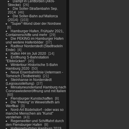
Dampf in Lentförden (AKN-
Strecke)
26
Die Soller-Straßenbahn Sep.
2014
46
Die Soller-Bahn auf Mallorca
(2014)
103
"Super"-Mond über der Nordsee
6
Hamburger Hafen, Frühjahr 2021,
Containerschiffe und mehr
29
Die PEKING im Hamburger Hafen
und weitere Hafenbilder
37
Radtour Norderstedt (Stadtradeln
Ende)
4
Hafen HH im Juli 2020
14
Eröffnung S-Bahnstation
"Elbbrücken"
45
Wintertour Historische S-Bahn
Hamburg 2020
50
Neue Eisenbahnlinie Ueternsen -
Tornesch (Testbetrieb)
21
Steinhanse in Norderstedt
(Legoausstellung)
37
Miniaturwunderland Hamburg nach
Coronawiedereröffnung und mit Italien
60
Flensburger Kunstschaffen
8
Die "Peking" in Wewelsfleth am
Werftkai
3
Nord-Art Büdelsdorf - oder was so
manche Menschen als "Kunst"
verstehen
43
Regenwetter und Schifffahrt durch
den Flensburger Hafen
8
Hafengeburtstag Hamburg 2019