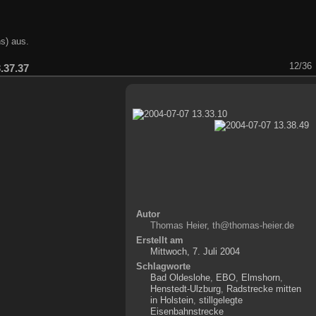
s) aus.
12/36
.37.37
Autor
Thomas Heier, th@thomas-heier.de
Erstellt am
Mittwoch, 7. Juli 2004
Schlagworte
Bad Oldeslohe
,
EBO
,
Elmshorn
,
Henstedt-Ulzburg
,
Radstrecke mitten
in Holstein
,
stillgelegte
Eisenbahnstrecke