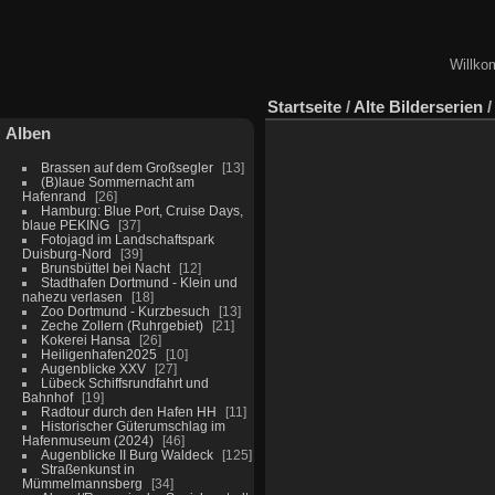
Willko
Startseite
/
Alte Bilderserien
Alben
Brassen auf dem Großsegler
13
(B)laue Sommernacht am
Hafenrand
26
Hamburg: Blue Port, Cruise Days,
blaue PEKING
37
Fotojagd im Landschaftspark
Duisburg-Nord
39
Brunsbüttel bei Nacht
12
Stadthafen Dortmund - Klein und
nahezu verlasen
18
Zoo Dortmund - Kurzbesuch
13
Zeche Zollern (Ruhrgebiet)
21
Kokerei Hansa
26
Heiligenhafen2025
10
Augenblicke XXV
27
Lübeck Schiffsrundfahrt und
Bahnhof
19
Radtour durch den Hafen HH
11
Historischer Güterumschlag im
Hafenmuseum (2024)
46
Augenblicke II Burg Waldeck
125
Straßenkunst in
Mümmelmannsberg
34