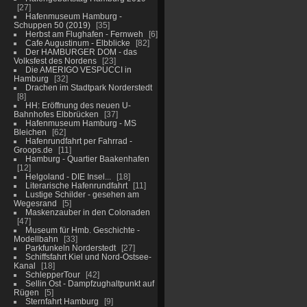
27
Hafenmuseum Hamburg -
Schuppen 50 (2019)
35
Herbst am Flughafen - Fernweh
6
Cafe Augustinum - Elbblicke
82
Der HAMBURGER DOM - das
Volksfest des Nordens
23
Die AMERIGO VESPUCCI in
Hamburg
32
Drachen im Stadtpark Norderstedt
8
HH: Eröffnung des neuen U-
Bahnhofes Elbbrücken
37
Hafenmuseum Hamburg - MS
Bleichen
62
Hafenrundfahrt per Fahrrad -
Groops.de
11
Hamburg - Quartier Baakenhafen
12
Helgoland - DIE Insel...
18
Literarische Hafenrundfahrt
11
Lustige Schilder - gesehen am
Wegesrand
5
Maskenzauber in den Colonaden
47
Museum für Hmb. Geschichte -
Modellbahn
33
Parkfunkeln Norderstedt
27
Schiffsfahrt Kiel und Nord-Ostsee-
Kanal
18
SchlepperTour
42
Sellin Ost - Dampfzughaltpunkt auf
Rügen
5
Sternfahrt Hamburg
9