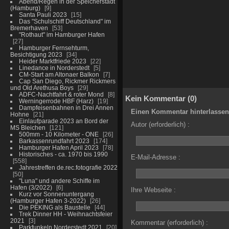
Abend/Regen in der Speicherstadt
(Hamburg)
9
Santa Pauli 2023
15
Das "Schulschiff Deutschland" im
Bremerhaven
53
"Rothaut" im Hamburger Hafen
27
Hamburger Fernsehturm,
Besichtigung 2023
34
Heider Marktfriede 2023
22
Linedance in Norderstedt
5
CM-Start am Altonaer Balkon
7
Cap San Diego, Rickmer Rickmers
und Old Arethusa Boys
29
ADFC-Nachtfahrt & roter Mond
8
Kein Kommentar (0)
Werningerrode HBF (Harz)
19
Dampfeisenbahnen in Drei Annen
Einen Kommentar hinterlassen
Hohne
21
Einlaufparade 2023 an Bord der
Autor (erforderlich) :
MS Bleichen
121
500mm - 10 Kilometer - ONE
26
Barkassenrundfahrt 2023
174
Hamburger Hafen April 2023
78
Historisches - ca. 1970 bis 1990
E-Mail-Adresse :
558
Jahrestreffen de.rec.fotografie 2022
50
"Luna" und andere Schiffe im
Hafen (3/2022)
6
Ihre Webseite :
Kurz vor Sonnenuntergang
(Hamburger Hafen 3-2022)
26
Die PEKING als Baustelle
44
Trek Dinner HH - Weihnachtsfeier
2021
3
Kommentar (erforderlich) :
Parkfunkeln Norderstedt 2021
20