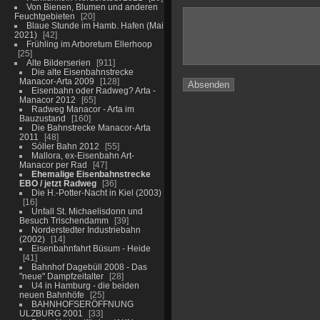
Von Bienen, Blumen und anderen
Feuchtgebieten
20
Blaue Stunde im Hamb. Hafen (Mai
2021)
42
Frühling im Arboretum Ellerhoop
25
Alte Bilderserien
911
Die alte Eisenbahnstrecke
Manacor-Arta 2009
128
Eisenbahn oder Radweg? Arta -
Manacor 2012
65
Radweg Manacor - Arta im
Bauzustand
160
Die Bahnstrecke Manacor-Arta
2011
48
Sóller Bahn 2012
55
Mallora, ex-Eisenbahn Art-
Manacor per Rad
47
Ehemalige Eisenbahnstrecke
EBO / jetzt Radweg
36
Die H.-Potter-Nacht in Kiel (2003)
16
Unfall St. Michaelisdonn und
Besuch Trischendamm
39
Norderstedter Industriebahn
(2002)
14
Eisenbahnfahrt Büsum - Heide
41
Bahnhof Dagebüll 2008 - Das
"neue" Dampfzeitalter
28
U4 in Hamburg - die beiden
neuen Bahnhöfe
25
BAHNHOFSERÖFFNUNG
ULZBURG 2001
33