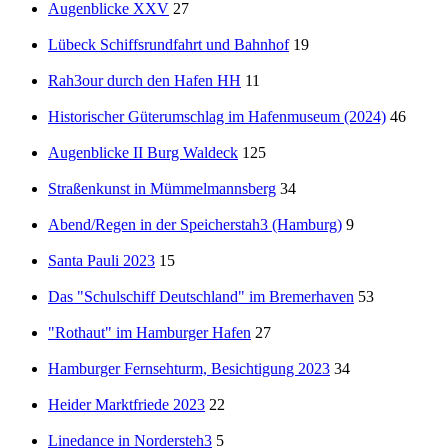
Augenblicke XXV
27
Lübeck Schiffsrundfahrt und Bahnhof
19
Rah3our durch den Hafen HH
11
Historischer Güterumschlag im Hafenmuseum (2024)
46
Augenblicke II Burg Waldeck
125
Straßenkunst in Mümmelmannsberg
34
Abend/Regen in der Speicherstah3 (Hamburg)
9
Santa Pauli 2023
15
Das "Schulschiff Deutschland" im Bremerhaven
53
"Rothaut" im Hamburger Hafen
27
Hamburger Fernsehturm, Besichtigung 2023
34
Heider Marktfriede 2023
22
Linedance in Nordersteh3
5