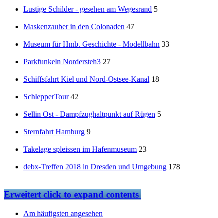
Lustige Schilder - gesehen am Wegesrand
5
Maskenzauber in den Colonaden
47
Museum für Hmb. Geschichte - Modellbahn
33
Parkfunkeln Nordersteh3
27
Schiffsfahrt Kiel und Nord-Ostsee-Kanal
18
SchlepperTour
42
Sellin Ost - Dampfzughaltpunkt auf Rügen
5
Sternfahrt Hamburg
9
Takelage spleissen im Hafenmuseum
23
debx-Treffen 2018 in Dresden und Umgebung
178
Erweitert
click to expand contents
Am häufigsten angesehen