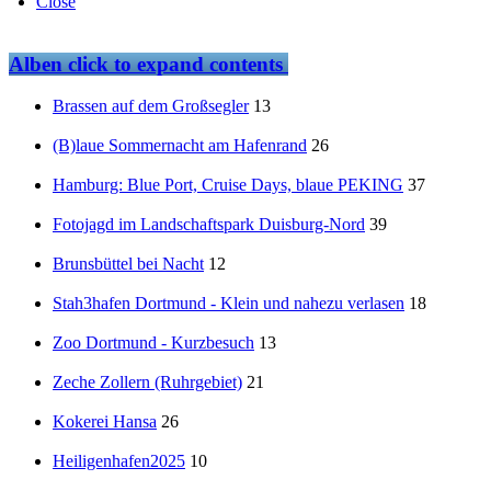
Close
Alben
click to expand contents
Brassen auf dem Großsegler
13
(B)laue Sommernacht am Hafenrand
26
Hamburg: Blue Port, Cruise Days, blaue PEKING
37
Fotojagd im Landschaftspark Duisburg-Nord
39
Brunsbüttel bei Nacht
12
Stah3hafen Dortmund - Klein und nahezu verlasen
18
Zoo Dortmund - Kurzbesuch
13
Zeche Zollern (Ruhrgebiet)
21
Kokerei Hansa
26
Heiligenhafen2025
10