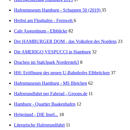
Hafenmuseum Hamburg - Schuppen 50 (2019)
35
Herbst am Flughafen - Fernweh
6
Cafe Augustinum - Elbblicke
82
Der HAMBURGER DOM - das Volksfest des Nordens
23
Die AMERIGO VESPUCCI in Hamburg
32
Drachen im Stah3park Nordersteh3
8
HH: Eröffnung des neuen U-Bahnhofes Elbbrücken
37
Hafenmuseum Hamburg - MS Bleichen
62
Hafenrundfahrt per Fahrrad - Groops.de
11
Hamburg - Quartier Baakenhafen
12
Helgoland - DIE Insel...
18
Literarische Hafenrundfahrt
11