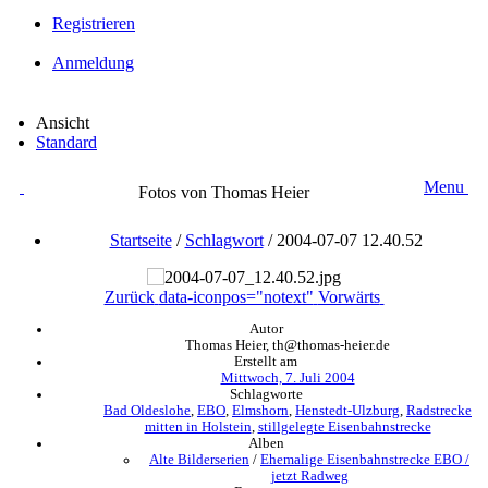
Registrieren
Anmeldung
Ansicht
Standard
Menu
Fotos von Thomas Heier
Startseite
/
Schlagwort
/
2004-07-07 12.40.52
Zurück
data-iconpos="notext"
Vorwärts
Autor
Thomas Heier, th@thomas-heier.de
Erstellt am
Mittwoch, 7. Juli 2004
Schlagworte
Bad Oldeslohe
,
EBO
,
Elmshorn
,
Henstedt-Ulzburg
,
Radstrecke
mitten in Holstein
,
stillgelegte Eisenbahnstrecke
Alben
Alte Bilderserien
/
Ehemalige Eisenbahnstrecke EBO /
jetzt Radweg