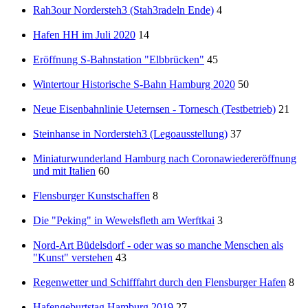
Rah3our Nordersteh3 (Stah3radeln Ende)
4
Hafen HH im Juli 2020
14
Eröffnung S-Bahnstation "Elbbrücken"
45
Wintertour Historische S-Bahn Hamburg 2020
50
Neue Eisenbahnlinie Ueternsen - Tornesch (Testbetrieb)
21
Steinhanse in Nordersteh3 (Legoausstellung)
37
Miniaturwunderland Hamburg nach Coronawiedereröffnung
und mit Italien
60
Flensburger Kunstschaffen
8
Die "Peking" in Wewelsfleth am Werftkai
3
Nord-Art Büdelsdorf - oder was so manche Menschen als
"Kunst" verstehen
43
Regenwetter und Schifffahrt durch den Flensburger Hafen
8
Hafengeburtstag Hamburg 2019
27