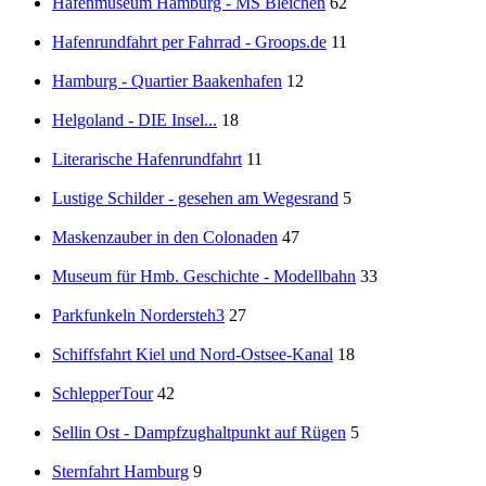
Hafenmuseum Hamburg - MS Bleichen
62
Hafenrundfahrt per Fahrrad - Groops.de
11
Hamburg - Quartier Baakenhafen
12
Helgoland - DIE Insel...
18
Literarische Hafenrundfahrt
11
Lustige Schilder - gesehen am Wegesrand
5
Maskenzauber in den Colonaden
47
Museum für Hmb. Geschichte - Modellbahn
33
Parkfunkeln Nordersteh3
27
Schiffsfahrt Kiel und Nord-Ostsee-Kanal
18
SchlepperTour
42
Sellin Ost - Dampfzughaltpunkt auf Rügen
5
Sternfahrt Hamburg
9