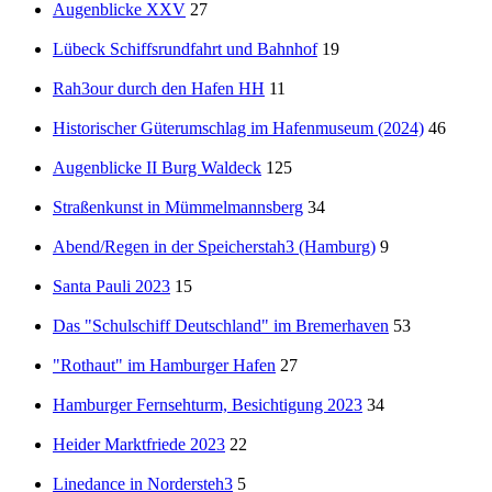
Augenblicke XXV
27
Lübeck Schiffsrundfahrt und Bahnhof
19
Rah3our durch den Hafen HH
11
Historischer Güterumschlag im Hafenmuseum (2024)
46
Augenblicke II Burg Waldeck
125
Straßenkunst in Mümmelmannsberg
34
Abend/Regen in der Speicherstah3 (Hamburg)
9
Santa Pauli 2023
15
Das "Schulschiff Deutschland" im Bremerhaven
53
"Rothaut" im Hamburger Hafen
27
Hamburger Fernsehturm, Besichtigung 2023
34
Heider Marktfriede 2023
22
Linedance in Nordersteh3
5