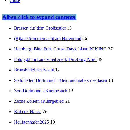
Close
Alben
click to expand contents
Brassen auf dem Großsegler
13
(B)laue Sommernacht am Hafenrand
26
Hamburg: Blue Port, Cruise Days, blaue PEKING
37
Fotojagd im Landschaftspark Duisburg-Nord
39
Brunsbüttel bei Nacht
12
Stah3hafen Dortmund - Klein und nahezu verlasen
18
Zoo Dortmund - Kurzbesuch
13
Zeche Zollern (Ruhrgebiet)
21
Kokerei Hansa
26
Heiligenhafen2025
10