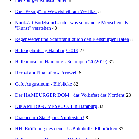
Flensburger Kunstschaffen
8
Die "Peking" in Wewelsfleth am Werftkai
3
Nord-Art Büdelsdorf - oder was so manche Menschen als
"Kunst" verstehen
43
Regenwetter und Schifffahrt durch den Flensburger Hafen
8
Hafengeburtstag Hamburg 2019
27
Hafenmuseum Hamburg - Schuppen 50 (2019)
35
Herbst am Flughafen - Fernweh
6
Cafe Augustinum - Elbblicke
82
Der HAMBURGER DOM - das Volksfest des Nordens
23
Die AMERIGO VESPUCCI in Hamburg
32
Drachen im Stah3park Nordersteh3
8
HH: Eröffnung des neuen U-Bahnhofes Elbbrücken
37