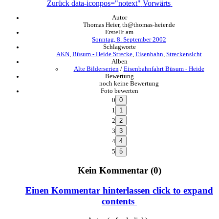
Zurück
data-iconpos="notext"
Vorwärts
Autor
Thomas Heier, th@thomas-heier.de
Erstellt am
Sonntag, 8. September 2002
Schlagworte
AKN
,
Büsum - Heide Strecke
,
Eisenbahn
,
Streckensicht
Alben
Alte Bilderserien
/
Eisenbahnfahrt Büsum - Heide
Bewertung
noch keine Bewertung
Foto bewerten
0
1
2
3
4
5
Kein Kommentar (0)
Einen Kommentar hinterlassen
click to expand
contents