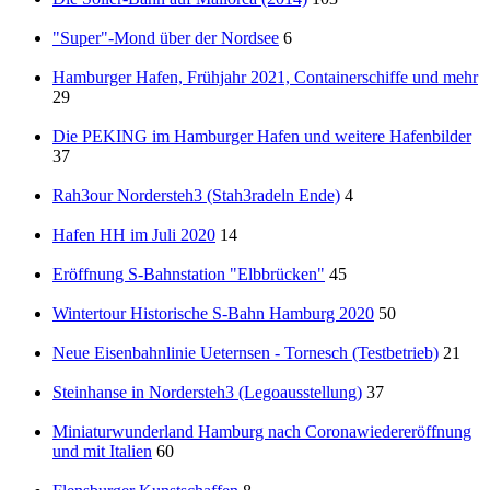
"Super"-Mond über der Nordsee
6
Hamburger Hafen, Frühjahr 2021, Containerschiffe und mehr
29
Die PEKING im Hamburger Hafen und weitere Hafenbilder
37
Rah3our Nordersteh3 (Stah3radeln Ende)
4
Hafen HH im Juli 2020
14
Eröffnung S-Bahnstation "Elbbrücken"
45
Wintertour Historische S-Bahn Hamburg 2020
50
Neue Eisenbahnlinie Ueternsen - Tornesch (Testbetrieb)
21
Steinhanse in Nordersteh3 (Legoausstellung)
37
Miniaturwunderland Hamburg nach Coronawiedereröffnung
und mit Italien
60