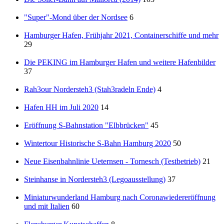
"Super"-Mond über der Nordsee
6
Hamburger Hafen, Frühjahr 2021, Containerschiffe und mehr
29
Die PEKING im Hamburger Hafen und weitere Hafenbilder
37
Rah3our Nordersteh3 (Stah3radeln Ende)
4
Hafen HH im Juli 2020
14
Eröffnung S-Bahnstation "Elbbrücken"
45
Wintertour Historische S-Bahn Hamburg 2020
50
Neue Eisenbahnlinie Ueternsen - Tornesch (Testbetrieb)
21
Steinhanse in Nordersteh3 (Legoausstellung)
37
Miniaturwunderland Hamburg nach Coronawiedereröffnung
und mit Italien
60