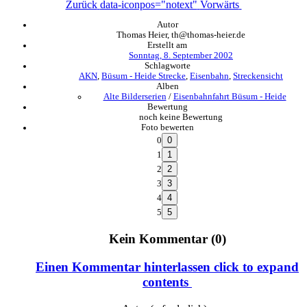
Zurück
data-iconpos="notext"
Vorwärts
Autor
Thomas Heier, th@thomas-heier.de
Erstellt am
Sonntag, 8. September 2002
Schlagworte
AKN
,
Büsum - Heide Strecke
,
Eisenbahn
,
Streckensicht
Alben
Alte Bilderserien
/
Eisenbahnfahrt Büsum - Heide
Bewertung
noch keine Bewertung
Foto bewerten
0
1
2
3
4
5
Kein Kommentar (0)
Einen Kommentar hinterlassen
click to expand
contents