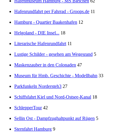
Hafenmuseum Hamburg - MS Bleichen
62
Hafenrundfahrt per Fahrrad - Groops.de
11
Hamburg - Quartier Baakenhafen
12
Helgoland - DIE Insel...
18
Literarische Hafenrundfahrt
11
Lustige Schilder - gesehen am Wegesrand
5
Maskenzauber in den Colonaden
47
Museum für Hmb. Geschichte - Modellbahn
33
Parkfunkeln Nordersteh3
27
Schiffsfahrt Kiel und Nord-Ostsee-Kanal
18
SchlepperTour
42
Sellin Ost - Dampfzughaltpunkt auf Rügen
5
Sternfahrt Hamburg
9