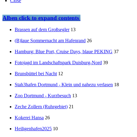
Close
Alben
click to expand contents
Brassen auf dem Großsegler
13
(B)laue Sommernacht am Hafenrand
26
Hamburg: Blue Port, Cruise Days, blaue PEKING
37
Fotojagd im Landschaftspark Duisburg-Nord
39
Brunsbüttel bei Nacht
12
Stah3hafen Dortmund - Klein und nahezu verlasen
18
Zoo Dortmund - Kurzbesuch
13
Zeche Zollern (Ruhrgebiet)
21
Kokerei Hansa
26
Heiligenhafen2025
10