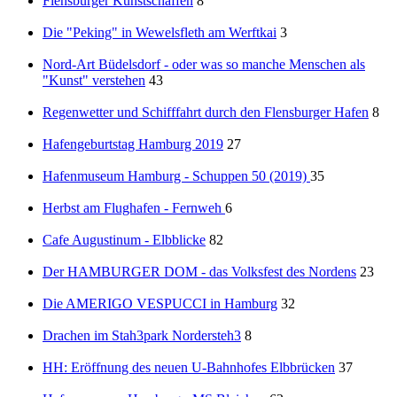
Flensburger Kunstschaffen
8
Die "Peking" in Wewelsfleth am Werftkai
3
Nord-Art Büdelsdorf - oder was so manche Menschen als
"Kunst" verstehen
43
Regenwetter und Schifffahrt durch den Flensburger Hafen
8
Hafengeburtstag Hamburg 2019
27
Hafenmuseum Hamburg - Schuppen 50 (2019)
35
Herbst am Flughafen - Fernweh
6
Cafe Augustinum - Elbblicke
82
Der HAMBURGER DOM - das Volksfest des Nordens
23
Die AMERIGO VESPUCCI in Hamburg
32
Drachen im Stah3park Nordersteh3
8
HH: Eröffnung des neuen U-Bahnhofes Elbbrücken
37