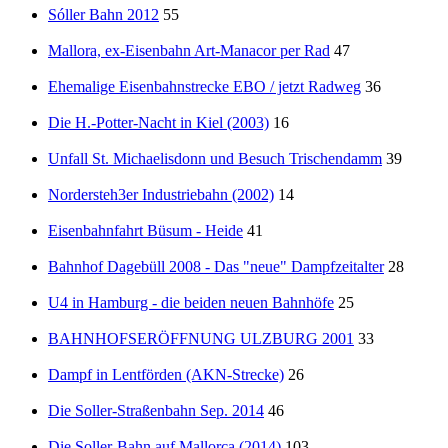
Sóller Bahn 2012
55
Mallora, ex-Eisenbahn Art-Manacor per Rad
47
Ehemalige Eisenbahnstrecke EBO / jetzt Radweg
36
Die H.-Potter-Nacht in Kiel (2003)
16
Unfall St. Michaelisdonn und Besuch Trischendamm
39
Nordersteh3er Industriebahn (2002)
14
Eisenbahnfahrt Büsum - Heide
41
Bahnhof Dagebüll 2008 - Das "neue" Dampfzeitalter
28
U4 in Hamburg - die beiden neuen Bahnhöfe
25
BAHNHOFSERÖFFNUNG ULZBURG 2001
33
Dampf in Lentförden (AKN-Strecke)
26
Die Soller-Straßenbahn Sep. 2014
46
Die Soller-Bahn auf Mallorca (2014)
103