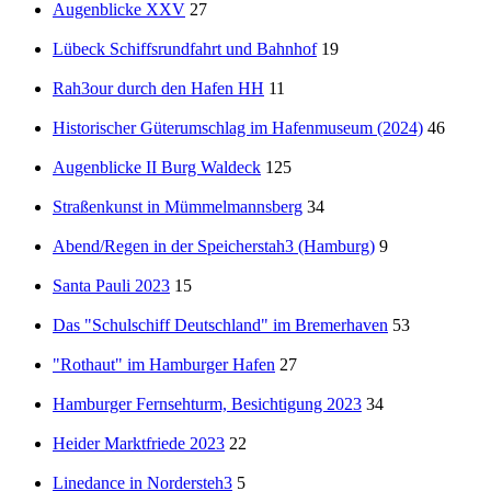
Augenblicke XXV
27
Lübeck Schiffsrundfahrt und Bahnhof
19
Rah3our durch den Hafen HH
11
Historischer Güterumschlag im Hafenmuseum (2024)
46
Augenblicke II Burg Waldeck
125
Straßenkunst in Mümmelmannsberg
34
Abend/Regen in der Speicherstah3 (Hamburg)
9
Santa Pauli 2023
15
Das "Schulschiff Deutschland" im Bremerhaven
53
"Rothaut" im Hamburger Hafen
27
Hamburger Fernsehturm, Besichtigung 2023
34
Heider Marktfriede 2023
22
Linedance in Nordersteh3
5