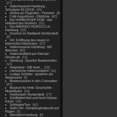
27
Hafenmuseum Hamburg -
Schuppen 50 (2019)
35
Herbst am Flughafen - Fernweh
6
Cafe Augustinum - Elbblicke
82
Der HAMBURGER DOM - das
Volksfest des Nordens
23
Die AMERIGO VESPUCCI in
Hamburg
32
Drachen im Stadtpark Norderstedt
8
HH: Eröffnung des neuen U-
Bahnhofes Elbbrücken
37
Hafenmuseum Hamburg - MS
Bleichen
62
Hafenrundfahrt per Fahrrad -
Groops.de
11
Hamburg - Quartier Baakenhafen
12
Helgoland - DIE Insel...
18
Literarische Hafenrundfahrt
11
Lustige Schilder - gesehen am
Wegesrand
5
Maskenzauber in den Colonaden
47
Museum für Hmb. Geschichte -
Modellbahn
33
Parkfunkeln Norderstedt
27
Schiffsfahrt Kiel und Nord-Ostsee-
Kanal
18
SchlepperTour
42
Sellin Ost - Dampfzughaltpunkt auf
Rügen
5
Sternfahrt Hamburg
9