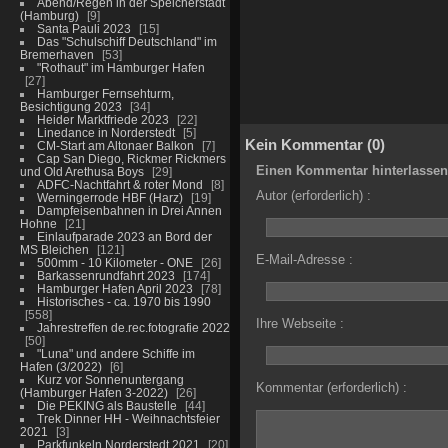
Abend/Regen in der Speicherstadt
(Hamburg)
9
Santa Pauli 2023
15
Das "Schulschiff Deutschland" im
Bremerhaven
53
"Rothaut" im Hamburger Hafen
27
Hamburger Fernsehturm,
Besichtigung 2023
34
Heider Marktfriede 2023
22
Linedance in Norderstedt
5
Kein Kommentar (0)
CM-Start am Altonaer Balkon
7
Cap San Diego, Rickmer Rickmers
Einen Kommentar hinterlassen
und Old Arethusa Boys
29
ADFC-Nachtfahrt & roter Mond
8
Autor (erforderlich) :
Werningerrode HBF (Harz)
19
Dampfeisenbahnen in Drei Annen
Hohne
21
Einlaufparade 2023 an Bord der
MS Bleichen
121
E-Mail-Adresse :
500mm - 10 Kilometer - ONE
26
Barkassenrundfahrt 2023
174
Hamburger Hafen April 2023
78
Historisches - ca. 1970 bis 1990
558
Ihre Webseite :
Jahrestreffen de.rec.fotografie 2022
50
"Luna" und andere Schiffe im
Hafen (3/2022)
6
Kurz vor Sonnenuntergang
Kommentar (erforderlich) :
(Hamburger Hafen 3-2022)
26
Die PEKING als Baustelle
44
Trek Dinner HH - Weihnachtsfeier
2021
3
Parkfunkeln Norderstedt 2021
20