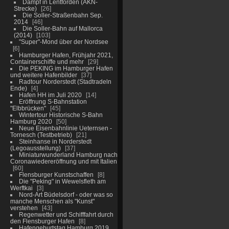
Dampf in Lentförden (AKN-
Strecke)
26
Die Soller-Straßenbahn Sep.
2014
46
Die Soller-Bahn auf Mallorca
(2014)
103
"Super"-Mond über der Nordsee
6
Hamburger Hafen, Frühjahr 2021,
Containerschiffe und mehr
29
Die PEKING im Hamburger Hafen
und weitere Hafenbilder
37
Radtour Norderstedt (Stadtradeln
Ende)
4
Hafen HH im Juli 2020
14
Eröffnung S-Bahnstation
"Elbbrücken"
45
Wintertour Historische S-Bahn
Hamburg 2020
50
Neue Eisenbahnlinie Ueternsen -
Tornesch (Testbetrieb)
21
Steinhanse in Norderstedt
(Legoausstellung)
37
Miniaturwunderland Hamburg nach
Coronawiedereröffnung und mit Italien
60
Flensburger Kunstschaffen
8
Die "Peking" in Wewelsfleth am
Werftkai
3
Nord-Art Büdelsdorf - oder was so
manche Menschen als "Kunst"
verstehen
43
Regenwetter und Schifffahrt durch
den Flensburger Hafen
8
Hafengeburtstag Hamburg 2019