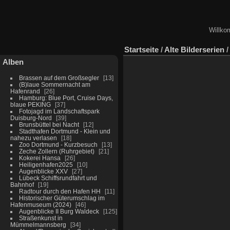
Willko
Startseite
/
Alte Bilderserien
Alben
Brassen auf dem Großsegler
13
(B)laue Sommernacht am
Hafenrand
26
Hamburg: Blue Port, Cruise Days,
blaue PEKING
37
Fotojagd im Landschaftspark
Duisburg-Nord
39
Brunsbüttel bei Nacht
12
Stadthafen Dortmund - Klein und
nahezu verlasen
18
Zoo Dortmund - Kurzbesuch
13
Zeche Zollern (Ruhrgebiet)
21
Kokerei Hansa
26
Heiligenhafen2025
10
Augenblicke XXV
27
Lübeck Schiffsrundfahrt und
Bahnhof
19
Radtour durch den Hafen HH
11
Historischer Güterumschlag im
Hafenmuseum (2024)
46
Augenblicke II Burg Waldeck
125
Straßenkunst in
Mümmelmannsberg
34