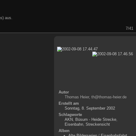
s) aus.
7/41
Autor
Thomas Heier, th@thomas-heier.de
Erstellt am
Sonntag, 8. September 2002
Schlagworte
AKN
,
Büsum - Heide Strecke
,
Eisenbahn
,
Streckensicht
Alben
Alte Bilderserien
/
Eisenbahnfahrt