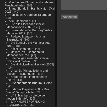
Von Bienen, Blumen und anderen
Feuchtgebieten
20
Blaue Stunde im Hamb. Hafen (Mai
2021)
42
Frühling im Arboretum Ellerhoop
25
Alte Bilderserien
911
Die alte Eisenbahnstrecke
Manacor-Arta 2009
128
Eisenbahn oder Radweg? Arta -
Manacor 2012
65
Radweg Manacor - Arta im
Bauzustand
160
Die Bahnstrecke Manacor-Arta
2011
48
Sóller Bahn 2012
55
Mallora, ex-Eisenbahn Art-
Manacor per Rad
47
Ehemalige Eisenbahnstrecke
EBO / jetzt Radweg
36
Die H.-Potter-Nacht in Kiel (2003)
16
Unfall St. Michaelisdonn und
Besuch Trischendamm
39
Norderstedter Industriebahn
(2002)
14
Eisenbahnfahrt Büsum - Heide
41
Bahnhof Dagebüll 2008 - Das
"neue" Dampfzeitalter
28
U4 in Hamburg - die beiden
neuen Bahnhöfe
25
BAHNHOFSERÖFFNUNG
ULZBURG 2001
33