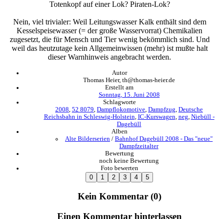
Totenkopf auf einer Lok? Piraten-Lok?
Nein, viel trivialer: Weil Leitungswasser Kalk enthält sind dem
Kesselspeisewasser (= der große Wasservorrat) Chemikalien
zugesetzt, die für Mensch und Tier wenig bekömmlich sind. Und
weil das heutzutage kein Allgemeinwissen (mehr) ist mußte halt
dieser Warnhinweis angebracht werden.
Autor
Thomas Heier, th@thomas-heier.de
Erstellt am
Sonntag, 15. Juni 2008
Schlagworte
2008
,
52 8079
,
Dampflokomotive
,
Dampfzug
,
Deutsche
Reichsbahn in Schleswig-Holstein
,
IC-Kurswagen
,
neg
,
Niebüll -
Dagebüll
Alben
Alte Bilderserien
/
Bahnhof Dagebüll 2008 - Das "neue"
Dampfzeitalter
Bewertung
noch keine Bewertung
Foto bewerten
Kein Kommentar (0)
Einen Kommentar hinterlassen