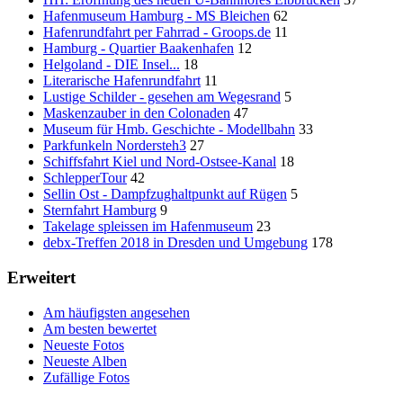
Hafenmuseum Hamburg - MS Bleichen
62
Hafenrundfahrt per Fahrrad - Groops.de
11
Hamburg - Quartier Baakenhafen
12
Helgoland - DIE Insel...
18
Literarische Hafenrundfahrt
11
Lustige Schilder - gesehen am Wegesrand
5
Maskenzauber in den Colonaden
47
Museum für Hmb. Geschichte - Modellbahn
33
Parkfunkeln Nordersteh3
27
Schiffsfahrt Kiel und Nord-Ostsee-Kanal
18
SchlepperTour
42
Sellin Ost - Dampfzughaltpunkt auf Rügen
5
Sternfahrt Hamburg
9
Takelage spleissen im Hafenmuseum
23
debx-Treffen 2018 in Dresden und Umgebung
178
Erweitert
Am häufigsten angesehen
Am besten bewertet
Neueste Fotos
Neueste Alben
Zufällige Fotos