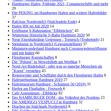
Hamburger Hafen, Frühjahr 2021, Containerschiffe und mehr
29
Die PEKING im Hamburger Hafen und weitere Hafenbilder
37
Rah3our Nordersteh3 (Stah3radeln Ende)
4
Hafen HH im Juli 2020
14
Eröffnung S-Bahnstation "Elbbrücken"
45
Wintertour Historische S-Bahn Hamburg 2020
50
Neue Eisenbahnlinie Ueternsen - Tornesch (Testbetrieb)
21
Steinhanse in Nordersteh3 (Legoausstellung)
37
Miniaturwunderland Hamburg nach Coronawiedereröffnung
und mit Italien
60
Flensburger Kunstschaffen
8
Die "Peking" in Wewelsfleth am Werftkai
3
Nord-Art Büdelsdorf - oder was so manche Menschen als
"Kunst" verstehen
43
Regenwetter und Schifffahrt durch den Flensburger Hafen
8
Hafengeburtstag Hamburg 2019
27
Hafenmuseum Hamburg - Schuppen 50 (2019)
35
Herbst am Flughafen - Fernweh
6
Cafe Augustinum - Elbblicke
82
Der HAMBURGER DOM - das Volksfest des Nordens
23
Die AMERIGO VESPUCCI in Hamburg
32
Drachen im Stah3park Nordersteh3
8
HH: Eröffnung des neuen U-Bahnhofes Elbbrücken
37