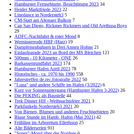
Hamburger Fernsehturm, Besichtigung 2023
34
Heider Marktfriede 2023
22
Linedance in Nordersteh3
5
CM-Start am Altonaer Balkon
7
Cap San Diego, Rickmer Rickmers und Old Arethusa Boys
29
ADFC-Nachtfahrt & roter Mond
8
Werningerrode HBF (Harz)
19
Dampfeisenbahnen in Drei Annen Hohne
21
Einlaufparade 2023 an Bord der MS Bleichen
121
500mm - 10 Kilometer - ONE
26
Barkassenrundfahrt 2023
174
Hamburger Hafen April 2023
78
Historisches - ca. 1970 bis 1990
558
Jahrestreffen de.rec.fotografie 2022
50
"Luna" und andere Schiffe im Hafen (3/2022)
6
Kurz vor Sonnenuntergang (Hamburger Hafen 3-2022)
26
Die PEKING als Baustelle
44
Trek Dinner HH - Weihnachtsfeier 2021
3
Parkfunkeln Nordersteh3 2021
20
Von Bienen, Blumen und anderen Feuchtgebieten
20
Blaue Stunde im Hamb. Hafen (Mai 2021)
42
Frühling im Arboretum Ellerhoop
25
Alte Bilderserien
911
"Super"-Mond über der Nordsee
6