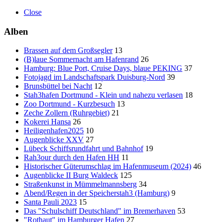
Close
Alben
Brassen auf dem Großsegler
13
(B)laue Sommernacht am Hafenrand
26
Hamburg: Blue Port, Cruise Days, blaue PEKING
37
Fotojagd im Landschaftspark Duisburg-Nord
39
Brunsbüttel bei Nacht
12
Stah3hafen Dortmund - Klein und nahezu verlasen
18
Zoo Dortmund - Kurzbesuch
13
Zeche Zollern (Ruhrgebiet)
21
Kokerei Hansa
26
Heiligenhafen2025
10
Augenblicke XXV
27
Lübeck Schiffsrundfahrt und Bahnhof
19
Rah3our durch den Hafen HH
11
Historischer Güterumschlag im Hafenmuseum (2024)
46
Augenblicke II Burg Waldeck
125
Straßenkunst in Mümmelmannsberg
34
Abend/Regen in der Speicherstah3 (Hamburg)
9
Santa Pauli 2023
15
Das "Schulschiff Deutschland" im Bremerhaven
53
"Rothaut" im Hamburger Hafen
27