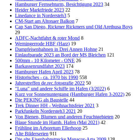
Hamburger Fernsehturm, Besichtigung 2023
34
Heider Marktfriede 2023
22
Linedance in Nordersteh3
5
CM-Start am Altonaer Balkon
7
Cap San Diego, Rickmer Rickmers und Old Arethusa Boys
29
ADFC-Nachtfahrt & roter Mond
8
Werningerrode HBF (Harz)
19
Dampfeisenbahnen in Drei Annen Hohne
21
Einlaufparade 2023 an Bord der MS Bleichen
121
500mm - 10 Kilometer - ONE
26
Barkassenrundfahrt 2023
174
Hamburger Hafen April 2023
78
Historisches - ca. 1970 bis 1990
558
Jahrestreffen de.rec.fotografie 2022
50
"Luna" und andere Schiffe im Hafen (3/2022)
6
Kurz vor Sonnenuntergang (Hamburger Hafen 3-2022)
26
Die PEKING als Baustelle
44
Trek Dinner HH - Weihnachtsfeier 2021
3
Parkfunkeln Nordersteh3 2021
20
Von Bienen, Blumen und anderen Feuchtgebieten
20
Blaue Stunde im Hamb. Hafen (Mai 2021)
42
Frühling im Arboretum Ellerhoop
25
Alte Bilderserien
911
Die alte Eisenbahnstrecke Manacor-Arta 2009
128