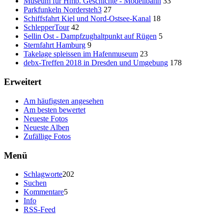
Museum für Hmb. Geschichte - Modellbahn
33
Parkfunkeln Nordersteh3
27
Schiffsfahrt Kiel und Nord-Ostsee-Kanal
18
SchlepperTour
42
Sellin Ost - Dampfzughaltpunkt auf Rügen
5
Sternfahrt Hamburg
9
Takelage spleissen im Hafenmuseum
23
debx-Treffen 2018 in Dresden und Umgebung
178
Erweitert
Am häufigsten angesehen
Am besten bewertet
Neueste Fotos
Neueste Alben
Zufällige Fotos
Menü
Schlagworte
202
Suchen
Kommentare
5
Info
RSS-Feed