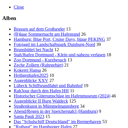
Close
Alben
Brassen auf dem Großsegler
13
(B)laue Sommernacht am Hafenrand
26
Hamburg: Blue Port, Cruise Days, blaue PEKING
37
Fotojagd im Landschaftspark Duisburg-Nord
39
Brunsbüttel bei Nacht
12
Stah3hafen Dortmund - Klein und nahezu verlasen
18
Zoo Dortmund - Kurzbesuch
13
Zeche Zollern (Ruhrgebiet)
21
Kokerei Hansa
26
Heiligenhafen2025
10
Augenblicke XXV
27
Lübeck Schiffsrundfahrt und Bahnhof
19
Rah3our durch den Hafen HH
11
Historischer Güterumschlag im Hafenmuseum (2024)
46
Augenblicke II Burg Waldeck
125
Straßenkunst in Mümmelmannsberg
34
Abend/Regen in der Speicherstah3 (Hamburg)
9
Santa Pauli 2023
15
Das "Schulschiff Deutschland" im Bremerhaven
53
"Rothaut" im Hamburger Hafen
27