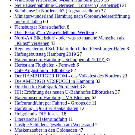
Neue Eisenbahnlinie Ueternsen - Tornesch (Testbetrieb)
21
Steinhanse in Nordersteh3 (Legoausstellung)
37
Miniaturwunderland Hamburg nach Coronawiedereröffnung
und mit Italien
60
Flensburger Kunstschaffen
8
Die "Peking" in Wewelsfleth am Werftkai
3
Nord-Art Büdelsdorf - oder was so manche Menschen als
"Kunst" verstehen
43
Regenwetter und Schifffahrt durch den Flensburger Hafen
8
Hafengeburtstag Hamburg 2019
27
Hafenmuseum Hamburg - Schuppen 50 (2019)
35
Herbst am Flughafen - Fernweh
6
Cafe Augustinum - Elbblicke
82
Der HAMBURGER DOM - das Volksfest des Nordens
23
Die AMERIGO VESPUCCI in Hamburg
32
Drachen im Stah3park Nordersteh3
8
HH: Eröffnung des neuen U-Bahnhofes Elbbrücken
37
Hafenmuseum Hamburg - MS Bleichen
62
Hafenrundfahrt per Fahrrad - Groops.de
11
Hamburg - Quartier Baakenhafen
12
Helgoland - DIE Insel...
18
Literarische Hafenrundfahrt
11
Lustige Schilder - gesehen am Wegesrand
5
Maskenzauber in den Colonaden
47