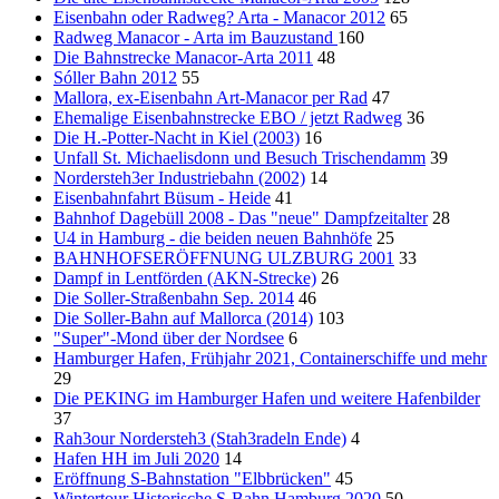
Eisenbahn oder Radweg? Arta - Manacor 2012
65
Radweg Manacor - Arta im Bauzustand
160
Die Bahnstrecke Manacor-Arta 2011
48
Sóller Bahn 2012
55
Mallora, ex-Eisenbahn Art-Manacor per Rad
47
Ehemalige Eisenbahnstrecke EBO / jetzt Radweg
36
Die H.-Potter-Nacht in Kiel (2003)
16
Unfall St. Michaelisdonn und Besuch Trischendamm
39
Nordersteh3er Industriebahn (2002)
14
Eisenbahnfahrt Büsum - Heide
41
Bahnhof Dagebüll 2008 - Das "neue" Dampfzeitalter
28
U4 in Hamburg - die beiden neuen Bahnhöfe
25
BAHNHOFSERÖFFNUNG ULZBURG 2001
33
Dampf in Lentförden (AKN-Strecke)
26
Die Soller-Straßenbahn Sep. 2014
46
Die Soller-Bahn auf Mallorca (2014)
103
"Super"-Mond über der Nordsee
6
Hamburger Hafen, Frühjahr 2021, Containerschiffe und mehr
29
Die PEKING im Hamburger Hafen und weitere Hafenbilder
37
Rah3our Nordersteh3 (Stah3radeln Ende)
4
Hafen HH im Juli 2020
14
Eröffnung S-Bahnstation "Elbbrücken"
45
Wintertour Historische S-Bahn Hamburg 2020
50