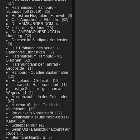
27
Hafenmuseum Hamburg -
Schuppen 50 (2019)
35
Herbst am Flughafen - Fernweh
6
Cafe Augustinum - Elbblicke
82
Der HAMBURGER DOM - das
Volksfest des Nordens
23
Die AMERIGO VESPUCCI in
Hamburg
32
Drachen im Stadtpark Norderstedt
8
HH: Eröffnung des neuen U-
Bahnhofes Elbbrücken
37
Hafenmuseum Hamburg - MS
Bleichen
62
Hafenrundfahrt per Fahrrad -
Groops.de
11
Hamburg - Quartier Baakenhafen
12
Helgoland - DIE Insel...
18
Literarische Hafenrundfahrt
11
Lustige Schilder - gesehen am
Wegesrand
5
Maskenzauber in den Colonaden
47
Museum für Hmb. Geschichte -
Modellbahn
33
Parkfunkeln Norderstedt
27
Schiffsfahrt Kiel und Nord-Ostsee-
Kanal
18
SchlepperTour
42
Sellin Ost - Dampfzughaltpunkt auf
Rügen
5
Sternfahrt Hamburg
9