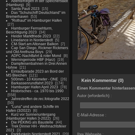
Abend/Regen in der Speicherstadt
(Hamburg)
9
Santa Pauli 2023
15
Das "Schulschiff Deutschland" im
Bremerhaven
53
"Rothaut" im Hamburger Hafen
27
Hamburger Fernsehturm,
Besichtigung 2023
34
Heider Marktfriede 2023
22
Linedance in Norderstedt
5
CM-Start am Altonaer Balkon
7
Cap San Diego, Rickmer Rickmers
und Old Arethusa Boys
29
ADFC-Nachtfahrt & roter Mond
8
Werningerrode HBF (Harz)
19
Dampfeisenbahnen in Drei Annen
Hohne
21
Einlaufparade 2023 an Bord der
MS Bleichen
121
500mm - 10 Kilometer - ONE
26
Kein Kommentar (0)
Barkassenrundfahrt 2023
174
Hamburger Hafen April 2023
78
Einen Kommentar hinterlassen
Historisches - ca. 1970 bis 1990
558
Autor (erforderlich) :
Jahrestreffen de.rec.fotografie 2022
50
"Luna" und andere Schiffe im
Hafen (3/2022)
6
Kurz vor Sonnenuntergang
E-Mail-Adresse :
(Hamburger Hafen 3-2022)
26
Die PEKING als Baustelle
44
Trek Dinner HH - Weihnachtsfeier
2021
3
Parkfunkeln Norderstedt 2021
20
Ihre Webseite :