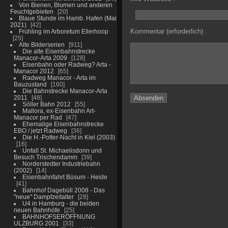
Von Bienen, Blumen und anderen
Feuchtgebieten
20
Blaue Stunde im Hamb. Hafen (Mai
2021)
42
Kommentar (erforderlich) :
Frühling im Arboretum Ellerhoop
25
Alte Bilderserien
911
Die alte Eisenbahnstrecke
Manacor-Arta 2009
128
Eisenbahn oder Radweg? Arta -
Manacor 2012
65
Radweg Manacor - Arta im
Bauzustand
160
Die Bahnstrecke Manacor-Arta
2011
48
Sóller Bahn 2012
55
Mallora, ex-Eisenbahn Art-
Manacor per Rad
47
Ehemalige Eisenbahnstrecke
EBO / jetzt Radweg
36
Die H.-Potter-Nacht in Kiel (2003)
16
Unfall St. Michaelisdonn und
Besuch Trischendamm
39
Norderstedter Industriebahn
(2002)
14
Eisenbahnfahrt Büsum - Heide
41
Bahnhof Dagebüll 2008 - Das
"neue" Dampfzeitalter
28
U4 in Hamburg - die beiden
neuen Bahnhöfe
25
BAHNHOFSERÖFFNUNG
ULZBURG 2001
33