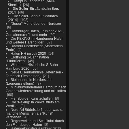
Dampf in Lentförden (AKN-
Strecke)
26
Die Soller-Straßenbahn Sep.
2014
46
Die Soller-Bahn auf Mallorca
(2014)
103
"Super"-Mond über der Nordsee
6
Hamburger Hafen, Frühjahr 2021,
Containerschiffe und mehr
29
Die PEKING im Hamburger Hafen
und weitere Hafenbilder
37
Radtour Norderstedt (Stadtradeln
Ende)
4
Hafen HH im Juli 2020
14
Eröffnung S-Bahnstation
"Elbbrücken"
45
Wintertour Historische S-Bahn
Hamburg 2020
50
Neue Eisenbahnlinie Ueternsen -
Tornesch (Testbetrieb)
21
Steinhanse in Norderstedt
(Legoausstellung)
37
Miniaturwunderland Hamburg nach
Coronawiedereröffnung und mit Italien
60
Flensburger Kunstschaffen
8
Die "Peking" in Wewelsfleth am
Werftkai
3
Nord-Art Büdelsdorf - oder was so
manche Menschen als "Kunst"
verstehen
43
Regenwetter und Schifffahrt durch
den Flensburger Hafen
8
Hafengeburtstag Hamburg 2019