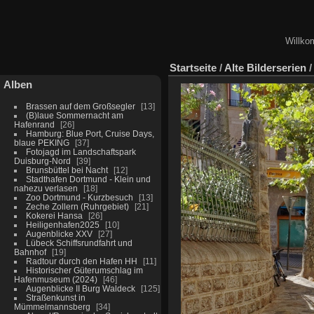
Willko
Startseite
/
Alte Bilderserien
Alben
Brassen auf dem Großsegler
13
(B)laue Sommernacht am
Hafenrand
26
Hamburg: Blue Port, Cruise Days,
blaue PEKING
37
Fotojagd im Landschaftspark
Duisburg-Nord
39
Brunsbüttel bei Nacht
12
Stadthafen Dortmund - Klein und
nahezu verlasen
18
Zoo Dortmund - Kurzbesuch
13
Zeche Zollern (Ruhrgebiet)
21
Kokerei Hansa
26
Heiligenhafen2025
10
Augenblicke XXV
27
Lübeck Schiffsrundfahrt und
Bahnhof
19
Radtour durch den Hafen HH
11
Historischer Güterumschlag im
Hafenmuseum (2024)
46
Augenblicke II Burg Waldeck
125
Straßenkunst in
Mümmelmannsberg
34