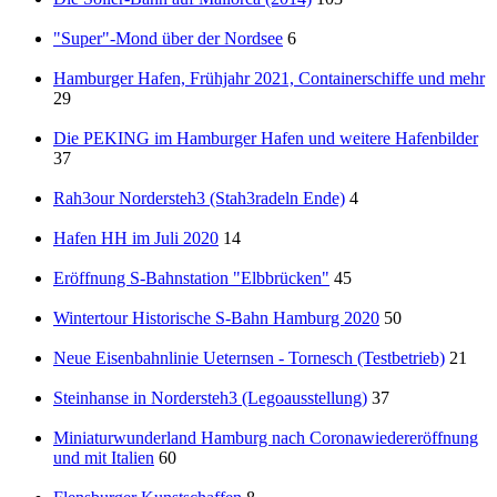
"Super"-Mond über der Nordsee
6
Hamburger Hafen, Frühjahr 2021, Containerschiffe und mehr
29
Die PEKING im Hamburger Hafen und weitere Hafenbilder
37
Rah3our Nordersteh3 (Stah3radeln Ende)
4
Hafen HH im Juli 2020
14
Eröffnung S-Bahnstation "Elbbrücken"
45
Wintertour Historische S-Bahn Hamburg 2020
50
Neue Eisenbahnlinie Ueternsen - Tornesch (Testbetrieb)
21
Steinhanse in Nordersteh3 (Legoausstellung)
37
Miniaturwunderland Hamburg nach Coronawiedereröffnung
und mit Italien
60