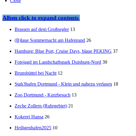
Close
Alben
click to expand contents
Brassen auf dem Großsegler
13
(B)laue Sommernacht am Hafenrand
26
Hamburg: Blue Port, Cruise Days, blaue PEKING
37
Fotojagd im Landschaftspark Duisburg-Nord
39
Brunsbüttel bei Nacht
12
Stah3hafen Dortmund - Klein und nahezu verlasen
18
Zoo Dortmund - Kurzbesuch
13
Zeche Zollern (Ruhrgebiet)
21
Kokerei Hansa
26
Heiligenhafen2025
10