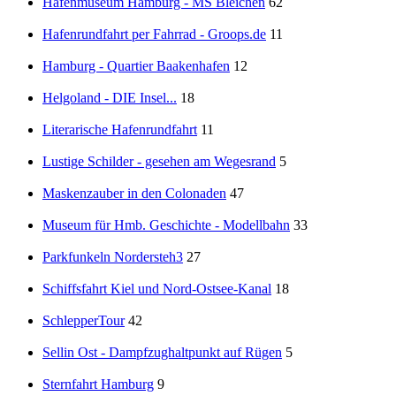
Hafenmuseum Hamburg - MS Bleichen
62
Hafenrundfahrt per Fahrrad - Groops.de
11
Hamburg - Quartier Baakenhafen
12
Helgoland - DIE Insel...
18
Literarische Hafenrundfahrt
11
Lustige Schilder - gesehen am Wegesrand
5
Maskenzauber in den Colonaden
47
Museum für Hmb. Geschichte - Modellbahn
33
Parkfunkeln Nordersteh3
27
Schiffsfahrt Kiel und Nord-Ostsee-Kanal
18
SchlepperTour
42
Sellin Ost - Dampfzughaltpunkt auf Rügen
5
Sternfahrt Hamburg
9