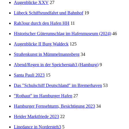
Augenblicke XXV
27
Lübeck Schiffsrundfahrt und Bahnhof
19
Rah3our durch den Hafen HH
11
Historischer Güterumschlag im Hafenmuseum (2024)
46
Augenblicke II Burg Waldeck
125
Straßenkunst in Mümmelmannsberg
34
Abend/Regen in der Speicherstah3 (Hamburg)
9
Santa Pauli 2023
15
Das "Schulschiff Deutschland" im Bremerhaven
53
"Rothaut" im Hamburger Hafen
27
Hamburger Fernsehturm, Besichtigung 2023
34
Heider Marktfriede 2023
22
Linedance in Nordersteh3
5