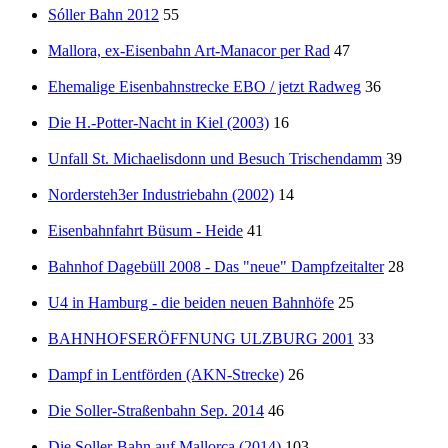
Sóller Bahn 2012
55
Mallora, ex-Eisenbahn Art-Manacor per Rad
47
Ehemalige Eisenbahnstrecke EBO / jetzt Radweg
36
Die H.-Potter-Nacht in Kiel (2003)
16
Unfall St. Michaelisdonn und Besuch Trischendamm
39
Nordersteh3er Industriebahn (2002)
14
Eisenbahnfahrt Büsum - Heide
41
Bahnhof Dagebüll 2008 - Das "neue" Dampfzeitalter
28
U4 in Hamburg - die beiden neuen Bahnhöfe
25
BAHNHOFSERÖFFNUNG ULZBURG 2001
33
Dampf in Lentförden (AKN-Strecke)
26
Die Soller-Straßenbahn Sep. 2014
46
Die Soller-Bahn auf Mallorca (2014)
103