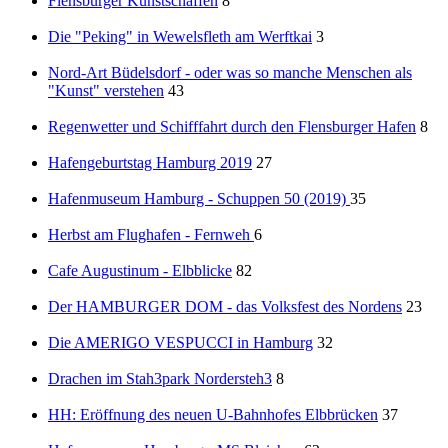
Flensburger Kunstschaffen
8
Die "Peking" in Wewelsfleth am Werftkai
3
Nord-Art Büdelsdorf - oder was so manche Menschen als
"Kunst" verstehen
43
Regenwetter und Schifffahrt durch den Flensburger Hafen
8
Hafengeburtstag Hamburg 2019
27
Hafenmuseum Hamburg - Schuppen 50 (2019)
35
Herbst am Flughafen - Fernweh
6
Cafe Augustinum - Elbblicke
82
Der HAMBURGER DOM - das Volksfest des Nordens
23
Die AMERIGO VESPUCCI in Hamburg
32
Drachen im Stah3park Nordersteh3
8
HH: Eröffnung des neuen U-Bahnhofes Elbbrücken
37