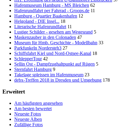
Hafenmuseum Hamburg - MS Bleichen
62
Hafenrundfahrt per Fahrrad - Groops.de
11
Hamburg - Quartier Baakenhafen
12
Helgoland - DIE Insel...
18
Literarische Hafenrundfahrt
11
Lustige Schilder - gesehen am Wegesrand
5
Maskenzauber in den Colonaden
47
Museum für Hmb. Geschichte - Modellbahn
33
Parkfunkeln Nordersteh3
27
Schiffsfahrt Kiel und Nord-Ostsee-Kanal
18
SchlepperTour
42
Sellin Ost - Dampfzughaltpunkt auf Rügen
5
Sternfahrt Hamburg
9
Takelage spleissen im Hafenmuseum
23
debx-Treffen 2018 in Dresden und Umgebung
178
Erweitert
Am häufigsten angesehen
Am besten bewertet
Neueste Fotos
Neueste Alben
Zufällige Fotos