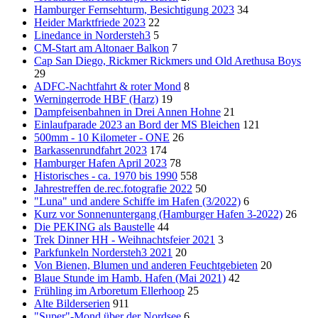
Hamburger Fernsehturm, Besichtigung 2023
34
Heider Marktfriede 2023
22
Linedance in Nordersteh3
5
CM-Start am Altonaer Balkon
7
Cap San Diego, Rickmer Rickmers und Old Arethusa Boys
29
ADFC-Nachtfahrt & roter Mond
8
Werningerrode HBF (Harz)
19
Dampfeisenbahnen in Drei Annen Hohne
21
Einlaufparade 2023 an Bord der MS Bleichen
121
500mm - 10 Kilometer - ONE
26
Barkassenrundfahrt 2023
174
Hamburger Hafen April 2023
78
Historisches - ca. 1970 bis 1990
558
Jahrestreffen de.rec.fotografie 2022
50
"Luna" und andere Schiffe im Hafen (3/2022)
6
Kurz vor Sonnenuntergang (Hamburger Hafen 3-2022)
26
Die PEKING als Baustelle
44
Trek Dinner HH - Weihnachtsfeier 2021
3
Parkfunkeln Nordersteh3 2021
20
Von Bienen, Blumen und anderen Feuchtgebieten
20
Blaue Stunde im Hamb. Hafen (Mai 2021)
42
Frühling im Arboretum Ellerhoop
25
Alte Bilderserien
911
"Super"-Mond über der Nordsee
6