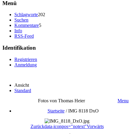
Menü
Schlagworte
202
Suchen
Kommentare
5
Info
RSS-Feed
Identifikation
Registrieren
Anmeldung
Ansicht
Standard
Fotos von Thomas Heier
Menu
Startseite
/
IMG 8118 DxO
Zurück
data-iconpos="notext"
Vorwärts