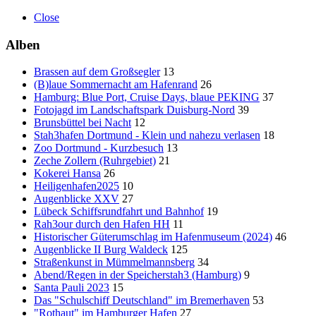
Close
Alben
Brassen auf dem Großsegler
13
(B)laue Sommernacht am Hafenrand
26
Hamburg: Blue Port, Cruise Days, blaue PEKING
37
Fotojagd im Landschaftspark Duisburg-Nord
39
Brunsbüttel bei Nacht
12
Stah3hafen Dortmund - Klein und nahezu verlasen
18
Zoo Dortmund - Kurzbesuch
13
Zeche Zollern (Ruhrgebiet)
21
Kokerei Hansa
26
Heiligenhafen2025
10
Augenblicke XXV
27
Lübeck Schiffsrundfahrt und Bahnhof
19
Rah3our durch den Hafen HH
11
Historischer Güterumschlag im Hafenmuseum (2024)
46
Augenblicke II Burg Waldeck
125
Straßenkunst in Mümmelmannsberg
34
Abend/Regen in der Speicherstah3 (Hamburg)
9
Santa Pauli 2023
15
Das "Schulschiff Deutschland" im Bremerhaven
53
"Rothaut" im Hamburger Hafen
27