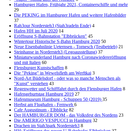
Hamburger Hafen, Frühjahr 2021, Containerschiffe und mehr
29
Die PEKING im Hamburger Hafen und weitere Hafenbilder
37
Rah3our Nordersteh3 (Stah3radeln Ende)
4
Hafen HH im Juli 2020
14
Eröffnung S-Bahnstation "Elbbrücken"
45
Wintertour Historische S-Bahn Hamburg 2020
50
Neue Eisenbahnlinie Ueternsen - Tornesch (Testbetrieb)
21
Steinhanse in Nordersteh3 (Legoausstellung)
37
Miniaturwunderland Hamburg nach Coronawiedereröffnung
und mit Italien
60
Flensburger Kunstschaffen
8
Die "Peking" in Wewelsfleth am Werftkai
3
Nord-Art Büdelsdorf - oder was so manche Menschen als
"Kunst" verstehen
43
Regenwetter und Schifffahrt durch den Flensburger Hafen
8
Hafengeburtstag Hamburg 2019
27
Hafenmuseum Hamburg - Schuppen 50 (2019)
35
Herbst am Flughafen - Fernweh
6
Cafe Augustinum - Elbblicke
82
Der HAMBURGER DOM - das Volksfest des Nordens
23
Die AMERIGO VESPUCCI in Hamburg
32
Drachen im Stah3park Nordersteh3
8
HH: Eröffnung des neuen U-Bahnhofes Elbbrücken
37