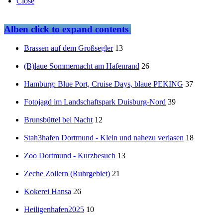
Close
Alben
click to expand contents
Brassen auf dem Großsegler
13
(B)laue Sommernacht am Hafenrand
26
Hamburg: Blue Port, Cruise Days, blaue PEKING
37
Fotojagd im Landschaftspark Duisburg-Nord
39
Brunsbüttel bei Nacht
12
Stah3hafen Dortmund - Klein und nahezu verlasen
18
Zoo Dortmund - Kurzbesuch
13
Zeche Zollern (Ruhrgebiet)
21
Kokerei Hansa
26
Heiligenhafen2025
10