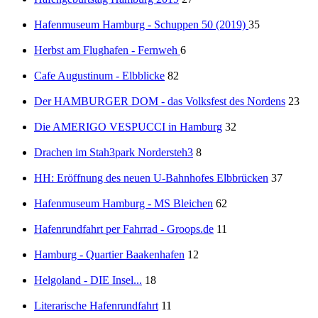
Hafenmuseum Hamburg - Schuppen 50 (2019)
35
Herbst am Flughafen - Fernweh
6
Cafe Augustinum - Elbblicke
82
Der HAMBURGER DOM - das Volksfest des Nordens
23
Die AMERIGO VESPUCCI in Hamburg
32
Drachen im Stah3park Nordersteh3
8
HH: Eröffnung des neuen U-Bahnhofes Elbbrücken
37
Hafenmuseum Hamburg - MS Bleichen
62
Hafenrundfahrt per Fahrrad - Groops.de
11
Hamburg - Quartier Baakenhafen
12
Helgoland - DIE Insel...
18
Literarische Hafenrundfahrt
11