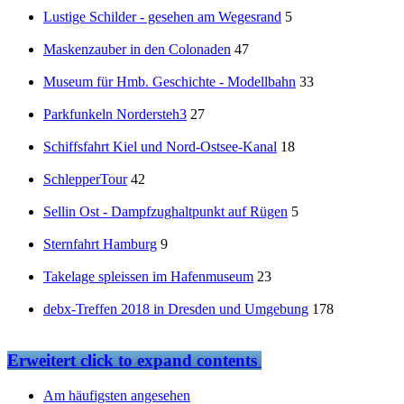
Lustige Schilder - gesehen am Wegesrand
5
Maskenzauber in den Colonaden
47
Museum für Hmb. Geschichte - Modellbahn
33
Parkfunkeln Nordersteh3
27
Schiffsfahrt Kiel und Nord-Ostsee-Kanal
18
SchlepperTour
42
Sellin Ost - Dampfzughaltpunkt auf Rügen
5
Sternfahrt Hamburg
9
Takelage spleissen im Hafenmuseum
23
debx-Treffen 2018 in Dresden und Umgebung
178
Erweitert
click to expand contents
Am häufigsten angesehen