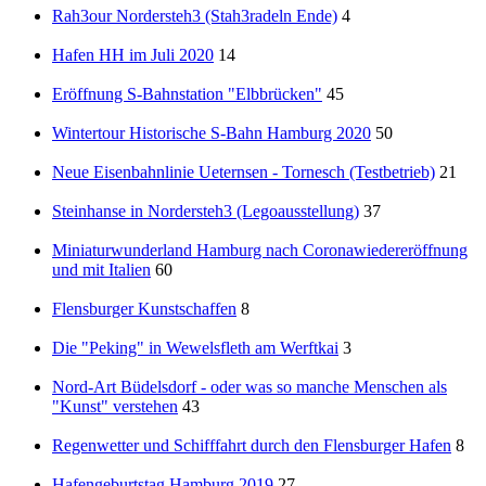
Rah3our Nordersteh3 (Stah3radeln Ende)
4
Hafen HH im Juli 2020
14
Eröffnung S-Bahnstation "Elbbrücken"
45
Wintertour Historische S-Bahn Hamburg 2020
50
Neue Eisenbahnlinie Ueternsen - Tornesch (Testbetrieb)
21
Steinhanse in Nordersteh3 (Legoausstellung)
37
Miniaturwunderland Hamburg nach Coronawiedereröffnung
und mit Italien
60
Flensburger Kunstschaffen
8
Die "Peking" in Wewelsfleth am Werftkai
3
Nord-Art Büdelsdorf - oder was so manche Menschen als
"Kunst" verstehen
43
Regenwetter und Schifffahrt durch den Flensburger Hafen
8
Hafengeburtstag Hamburg 2019
27