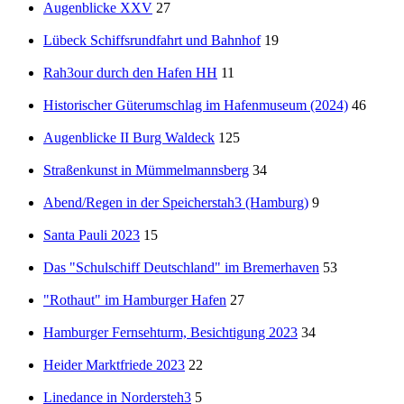
Augenblicke XXV
27
Lübeck Schiffsrundfahrt und Bahnhof
19
Rah3our durch den Hafen HH
11
Historischer Güterumschlag im Hafenmuseum (2024)
46
Augenblicke II Burg Waldeck
125
Straßenkunst in Mümmelmannsberg
34
Abend/Regen in der Speicherstah3 (Hamburg)
9
Santa Pauli 2023
15
Das "Schulschiff Deutschland" im Bremerhaven
53
"Rothaut" im Hamburger Hafen
27
Hamburger Fernsehturm, Besichtigung 2023
34
Heider Marktfriede 2023
22
Linedance in Nordersteh3
5