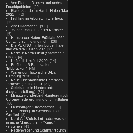
Von Bienen, Blumen und anderen
Feuchtgebieten
20
Blaue Stunde im Hamb. Hafen (Mai
2021)
42
Frühling im Arboretum Ellerhoop
25
Alte Bilderserien
911
"Super"-Mond über der Nordsee
6
Hamburger Hafen, Frühjahr 2021,
Containerschiffe und mehr
29
Die PEKING im Hamburger Hafen
und weitere Hafenbilder
37
Radtour Norderstedt (Stadtradeln
Ende)
4
Hafen HH im Juli 2020
14
Eröffnung S-Bahnstation
"Elbbrücken"
45
Wintertour Historische S-Bahn
Hamburg 2020
50
Neue Eisenbahnlinie Ueternsen -
Tornesch (Testbetrieb)
21
Steinhanse in Norderstedt
(Legoausstellung)
37
Miniaturwunderland Hamburg nach
Coronawiedereröffnung und mit Italien
60
Flensburger Kunstschaffen
8
Die "Peking" in Wewelsfleth am
Werftkai
3
Nord-Art Büdelsdorf - oder was so
manche Menschen als "Kunst"
verstehen
43
Regenwetter und Schifffahrt durch