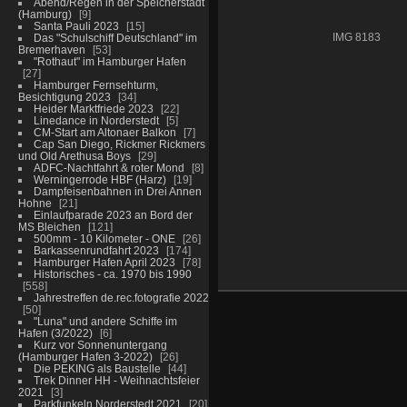
Abend/Regen in der Speicherstadt
(Hamburg)
9
Santa Pauli 2023
15
Das "Schulschiff Deutschland" im
IMG 8183
Bremerhaven
53
"Rothaut" im Hamburger Hafen
27
Hamburger Fernsehturm,
Besichtigung 2023
34
Heider Marktfriede 2023
22
Linedance in Norderstedt
5
CM-Start am Altonaer Balkon
7
Cap San Diego, Rickmer Rickmers
und Old Arethusa Boys
29
ADFC-Nachtfahrt & roter Mond
8
Werningerrode HBF (Harz)
19
Dampfeisenbahnen in Drei Annen
Hohne
21
Einlaufparade 2023 an Bord der
MS Bleichen
121
500mm - 10 Kilometer - ONE
26
Barkassenrundfahrt 2023
174
Hamburger Hafen April 2023
78
Historisches - ca. 1970 bis 1990
558
Jahrestreffen de.rec.fotografie 2022
50
"Luna" und andere Schiffe im
Hafen (3/2022)
6
Kurz vor Sonnenuntergang
(Hamburger Hafen 3-2022)
26
Die PEKING als Baustelle
44
Trek Dinner HH - Weihnachtsfeier
2021
3
Parkfunkeln Norderstedt 2021
20