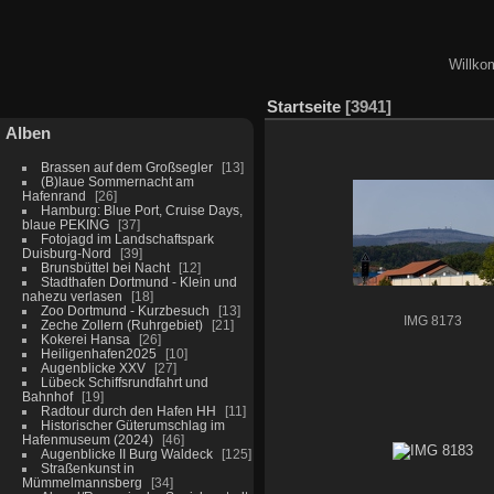
Willko
Startseite
3941
Alben
Brassen auf dem Großsegler
13
(B)laue Sommernacht am
Hafenrand
26
Hamburg: Blue Port, Cruise Days,
blaue PEKING
37
Fotojagd im Landschaftspark
Duisburg-Nord
39
Brunsbüttel bei Nacht
12
Stadthafen Dortmund - Klein und
nahezu verlasen
18
Zoo Dortmund - Kurzbesuch
13
IMG 8173
Zeche Zollern (Ruhrgebiet)
21
Kokerei Hansa
26
Heiligenhafen2025
10
Augenblicke XXV
27
Lübeck Schiffsrundfahrt und
Bahnhof
19
Radtour durch den Hafen HH
11
Historischer Güterumschlag im
Hafenmuseum (2024)
46
Augenblicke II Burg Waldeck
125
Straßenkunst in
Mümmelmannsberg
34