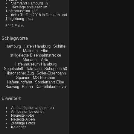
Sternfahrt Hamburg
9
Takelage spleissen im
Hafenmuseum
23
debx-Treffen 2018 in Dresden und
Umgebung
178
3941 Fotos
Schlagworte
Hamburg
Hafen Hamburg
Schiffe
Mallorca
Elbe
stillgelegte Eisenbahnstrecke
Manacor - Arta
Hafenmuseum Hamburg
Segelschiff
Takelage
Schuppen 50
Historischer Zug
Soller-Eisenbahn
Spanien
MS Bleichen
Hafenrundfahrt
Sonderfahrt Elbe
Radweg
Palma
Dampflokomotive
Erweitert
Am häufigsten angesehen
Am besten bewertet
Neueste Fotos
Neueste Alben
Zufällige Fotos
Kalender