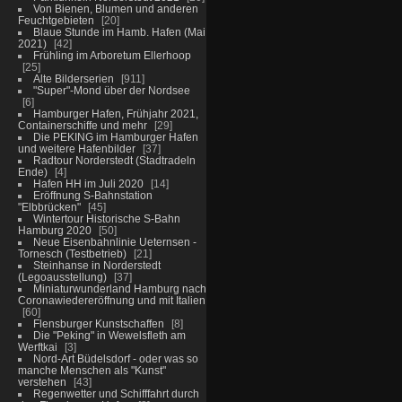
Von Bienen, Blumen und anderen
Feuchtgebieten
20
Blaue Stunde im Hamb. Hafen (Mai
2021)
42
Frühling im Arboretum Ellerhoop
25
Alte Bilderserien
911
"Super"-Mond über der Nordsee
6
Hamburger Hafen, Frühjahr 2021,
Containerschiffe und mehr
29
Die PEKING im Hamburger Hafen
und weitere Hafenbilder
37
Radtour Norderstedt (Stadtradeln
Ende)
4
Hafen HH im Juli 2020
14
Eröffnung S-Bahnstation
"Elbbrücken"
45
Wintertour Historische S-Bahn
Hamburg 2020
50
Neue Eisenbahnlinie Ueternsen -
Tornesch (Testbetrieb)
21
Steinhanse in Norderstedt
(Legoausstellung)
37
Miniaturwunderland Hamburg nach
Coronawiedereröffnung und mit Italien
60
Flensburger Kunstschaffen
8
Die "Peking" in Wewelsfleth am
Werftkai
3
Nord-Art Büdelsdorf - oder was so
manche Menschen als "Kunst"
verstehen
43
Regenwetter und Schifffahrt durch