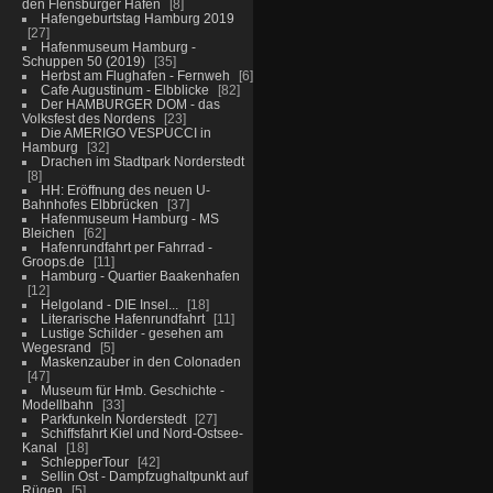
den Flensburger Hafen
8
Hafengeburtstag Hamburg 2019
27
Hafenmuseum Hamburg -
Schuppen 50 (2019)
35
Herbst am Flughafen - Fernweh
6
Cafe Augustinum - Elbblicke
82
Der HAMBURGER DOM - das
Volksfest des Nordens
23
Die AMERIGO VESPUCCI in
Hamburg
32
Drachen im Stadtpark Norderstedt
8
HH: Eröffnung des neuen U-
Bahnhofes Elbbrücken
37
Hafenmuseum Hamburg - MS
Bleichen
62
Hafenrundfahrt per Fahrrad -
Groops.de
11
Hamburg - Quartier Baakenhafen
12
Helgoland - DIE Insel...
18
Literarische Hafenrundfahrt
11
Lustige Schilder - gesehen am
Wegesrand
5
Maskenzauber in den Colonaden
47
Museum für Hmb. Geschichte -
Modellbahn
33
Parkfunkeln Norderstedt
27
Schiffsfahrt Kiel und Nord-Ostsee-
Kanal
18
SchlepperTour
42
Sellin Ost - Dampfzughaltpunkt auf
Rügen
5